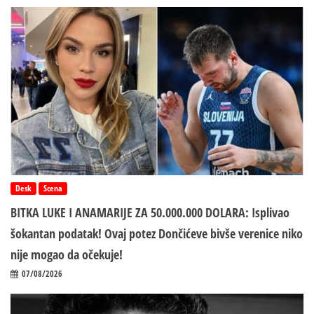
Desk
Scena
BITKA LUKE I ANAMARIJE ZA 50.000.000 DOLARA: Isplivao
šokantan podatak! Ovaj potez Dončićeve bivše verenice niko
nije mogao da očekuje!
07/08/2026