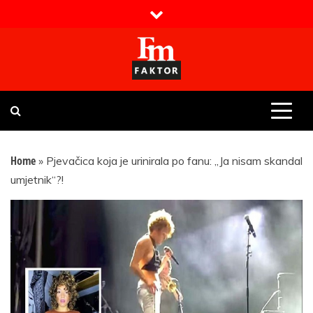
Skip
to
content
Faktor magazin
Uvijek presudan
Home
»
Pjevačica koja je urinirala po fanu: „Ja nisam skandal
umjetnik“?!