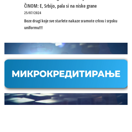
ČINOM: E, Srbijo, pala si na niske grane
25/07/2024
Boze dragi koje sve starlete nakaze sramote crkvu i srpsku
uniformu!!!