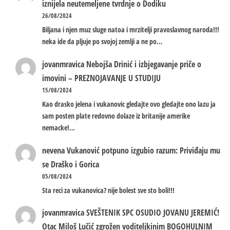
iznijela neutemeljene tvrdnje o Dodiku
26/08/2024
Biljana i njen muz sluge natoa i mrzitelji pravoslavnog naroda!!!
neka ide da pljuje po svojoj zemlji a ne po…
jovanmravica
Nebojša Drinić i izbjegavanje priče o
imovini – PREZNOJAVANJE U STUDIJU
15/08/2024
Kao drasko jelena i vukanovic gledajte ovo gledajte ono lazu ja
sam posten plate redovno dolaze iz britanije amerike
nemacke!…
nevena
Vukanović potpuno izgubio razum: Priviđaju mu
se Draško i Gorica
05/08/2024
Sta reci za vukanovica? nije bolest sve sto boli!!!
jovanmravica
SVEŠTENIK SPC OSUDIO JOVANU JEREMIĆ!
Otac Miloš Lučić zgrožen voditeljkinim BOGOHULNIM