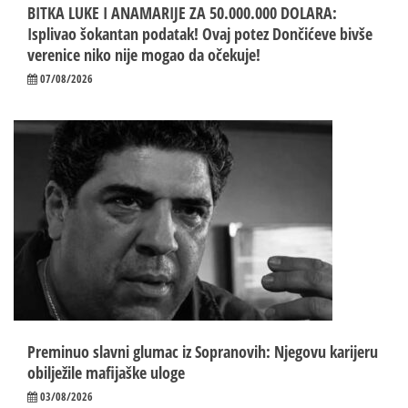
BITKA LUKE I ANAMARIJE ZA 50.000.000 DOLARA:
Isplivao šokantan podatak! Ovaj potez Dončićeve bivše
verenice niko nije mogao da očekuje!
07/08/2026
Preminuo slavni glumac iz Sopranovih: Njegovu karijeru
obilježile mafijaške uloge
03/08/2026