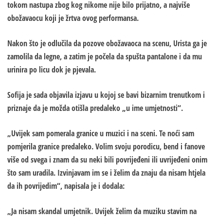
tokom nastupa zbog kog nikome nije bilo prijatno, a najviše
obožavaocu koji je žrtva ovog performansa.
Nakon što je odlučila da pozove obožavaoca na scenu, Urista ga je
zamolila da legne, a zatim je počela da spušta pantalone i da mu
urinira po licu dok je pjevala.
Sofija je sada objavila izjavu u kojoj se bavi bizarnim trenutkom i
priznaje da je možda otišla predaleko „u ime umjetnosti“.
„Uvijek sam pomerala granice u muzici i na sceni. Te noći sam
pomjerila granice predaleko. Volim svoju porodicu, bend i fanove
više od svega i znam da su neki bili povrijeđeni ili uvrijeđeni onim
što sam uradila. Izvinjavam im se i želim da znaju da nisam htjela
da ih povrijedim“, napisala je i dodala:
„Ja nisam skandal umjetnik. Uvijek želim da muziku stavim na