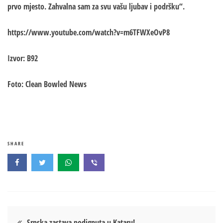
prvo mjesto. Zahvalna sam za svu vašu ljubav i podršku“.
https://www.youtube.com/watch?v=m6TFWXeOvP8
Izvor: B92
Foto: Clean Bowled News
SHARE
Кретање
Srpska zastava podignuta u Kataru!