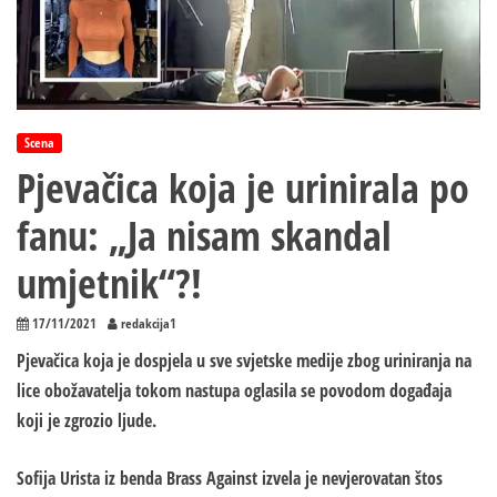
Scena
Pjevačica koja je urinirala po
fanu: „Ja nisam skandal
umjetnik“?!
17/11/2021
redakcija1
Pjevačica koja je dospjela u sve svjetske medije zbog uriniranja na
lice obožavatelja tokom nastupa oglasila se povodom događaja
koji je zgrozio ljude.
Sofija Urista iz benda Brass Against izvela je nevjerovatan štos