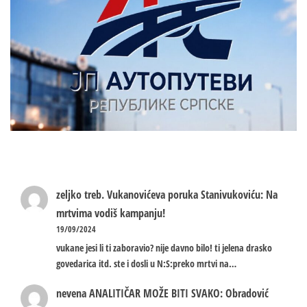
zeljko treb.
Vukanovićeva poruka Stanivukoviću: Na
mrtvima vodiš kampanju!
19/09/2024
vukane jesi li ti zaboravio? nije davno bilo! ti jelena drasko
govedarica itd. ste i dosli u N:S:preko mrtvi na…
nevena
ANALITIČAR MOŽE BITI SVAKO: Obradović