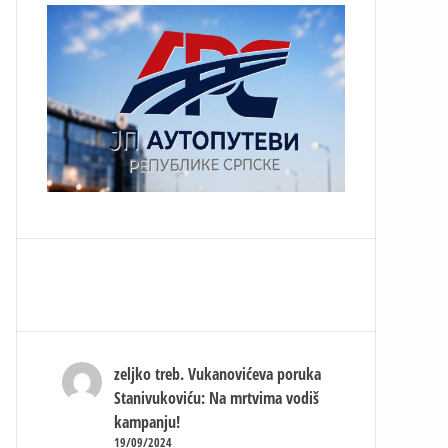
zeljko treb.
Vukanovićeva poruka
Stanivukoviću: Na mrtvima vodiš
kampanju!
19/09/2024