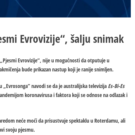
smi Evrovizije“, šalju snimak
„Pjesmi Evrovizije“, nije u mogućnosti da otputuje u
kmičenja bude prikazan nastup koji je ranije snimljen.
 „Evrosonga“ navodi se da je australijska televizija
Es-Bi-Es
pandemijom koronavirusa i faktora koji se odnose na odlazak i
 zaredom neće moći da prisustvuje spektaklu u Roterdamu, ali
tavi svoju pjesmu.