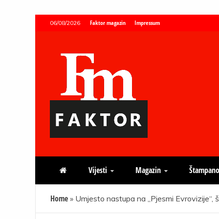
Skip
Faktor magazin
Impressum
06/08/2026
to
content
Faktor magazin
Uvijek presudan
Vijesti
Magazin
Štampano
Home
»
Umjesto nastupa na „Pjesmi Evrovizije“, š