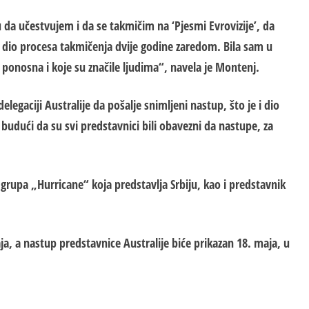
u da učestvujem i da se takmičim na ‘Pjesmi Evrovizije’, da
io procesa takmičenja dvije godine zaredom. Bila sam u
onosna i koje su značile ljudima“, navela je Montenj.
legaciji Australije da pošalje snimljeni nastup, što je i d
io
, budući da
su svi predstavnici bili obavezni da nastupe, za
 grupa „Hurricane“ koja predstavlja Srbiju, kao i
predstavnik
a, a nastup predstavnice Australije biće prikazan 18. maja, u