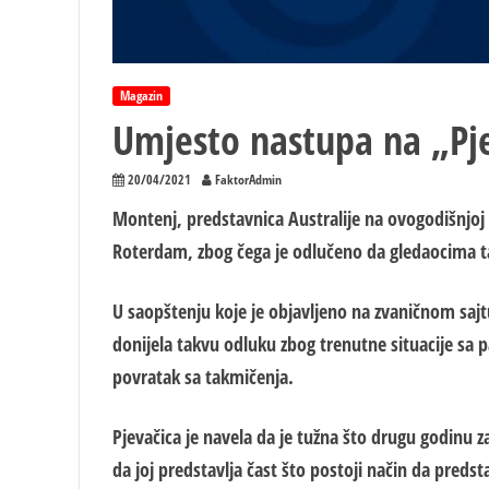
Magazin
Umjesto nastupa na „Pje
20/04/2021
FaktorAdmin
Montenj, predstavnica Australije na ovogodišnjoj 
Roterdam, zbog čega je odlučeno da gledaocima ta
U saopštenju koje je objavljeno na zvaničnom sajtu
don
ij
ela takvu odluku zbog trenutne situacije sa 
povratak sa takmičenja.
Pjevačica je navela da je tužna što drugu godinu
da joj predstavlja čast što postoji način da preds