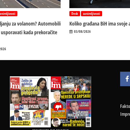
animljivosti
Desk
zanimljivosti
vljanju za volanom? Automobili
Koliko građana BiH ima svoje 
 usporavati kada prekoračite
03/08/2026
2026
Fakto
Impr