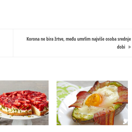
Korona ne bira žrtve, među umrlim najviše osoba srednje
dobi