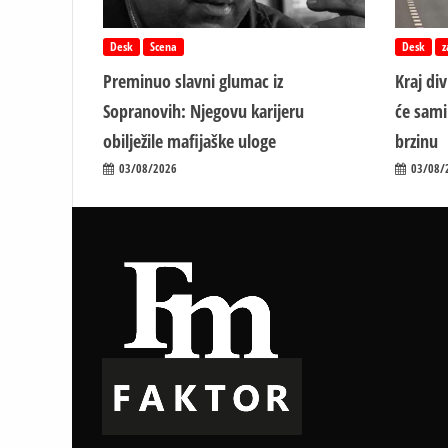
Desk
Scena
Desk
z
Preminuo slavni glumac iz
Kraj di
Sopranovih: Njegovu karijeru
će sami
obilježile mafijaške uloge
brzinu
03/08/2026
03/08/