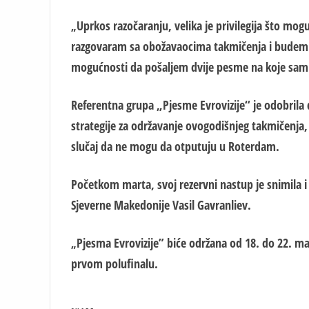
Uprkos razočaranju, velika je privilegija što mog
„
razgovaram sa obožavaocima takmičenja i budem d
mogućnosti da pošaljem dvije pesme na koje sam p
Referentna grupa „Pjesme Evrovizije“ je odobrila de
strategije za održavanje ovogodišnjeg takmičenja
slučaj da ne mogu da otputuju u Roterdam.
Početkom marta, svoj rezervni nastup je snimila i
Sjeverne Makedonije Vasil Gavranliev.
Pjesma Evrovizije”
biće održan
a
od 18. do 22. maj
„
prvom polufinalu.