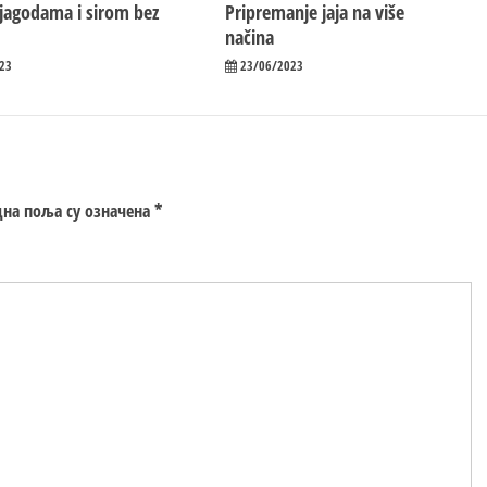
 jagodama i sirom bez
Pripremanje jaja na više
načina
23
23/06/2023
на поља су означена
*