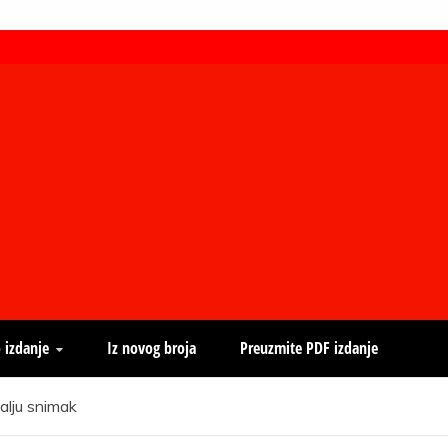
 izdanje
Iz novog broja
Preuzmite PDF izdanje
alju snimak