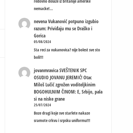
redovno dolaze iz britanije amerike
nemacke!…
nevena
Vukanović potpuno izgubio
razum: Priviđaju mu se Draško i
Gorica
05/08/2024
Sta reci za vukanovica? nije bolest sve sto
boli!!!
jovanmravica
SVEŠTENIK SPC
OSUDIO JOVANU JEREMIĆ! Otac
Miloš Lučić zgrožen voditeljkinim
BOGOHULNIM ČINOM: E, Srbijo, pala
si na niske grane
25/07/2024
Boze dragi koje sve starlete nakaze
sramote crkvu i srpsku uniformu!!!