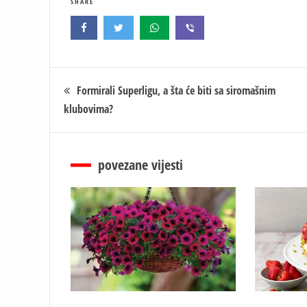
SHARE
Кретање
Formirali Superligu, a šta će biti sa siromašnim
klubovima?
чланка
povezane vijesti