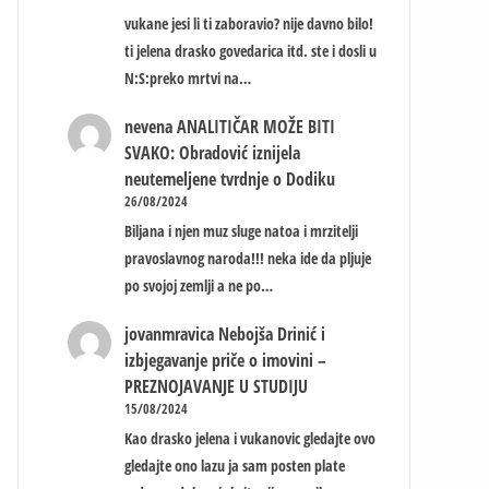
vukane jesi li ti zaboravio? nije davno bilo!
ti jelena drasko govedarica itd. ste i dosli u
N:S:preko mrtvi na…
nevena
ANALITIČAR MOŽE BITI
SVAKO: Obradović iznijela
neutemeljene tvrdnje o Dodiku
26/08/2024
Biljana i njen muz sluge natoa i mrzitelji
pravoslavnog naroda!!! neka ide da pljuje
po svojoj zemlji a ne po…
jovanmravica
Nebojša Drinić i
izbjegavanje priče o imovini –
PREZNOJAVANJE U STUDIJU
15/08/2024
Kao drasko jelena i vukanovic gledajte ovo
gledajte ono lazu ja sam posten plate