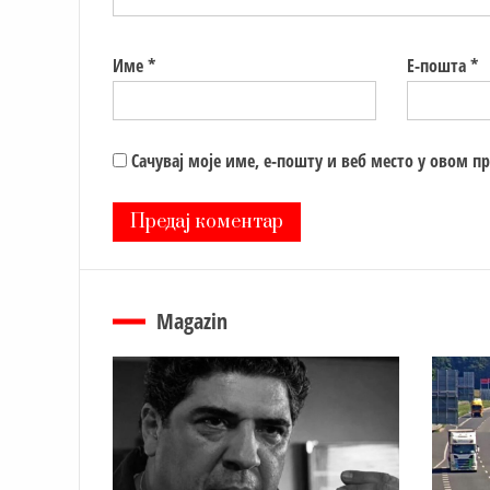
Име
*
Е-пошта
*
Сачувај моје име, е-пошту и веб место у овом п
Magazin