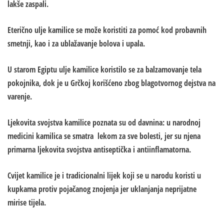
lakše zaspali.
Eterično ulje kamilice se može koristiti za pomoć kod probavnih
smetnji, kao i za ublažavanje bolova i upala.
U starom Egiptu ulje kamilice koristilo se za balzamovanje tela
pokojnika, dok je u Grčkoj korišćeno zbog blagotvornog dejstva na
varenje.
Ljekovita svojstva kamilice poznata su od davnina: u narodnoj
medicini kamilica se smatra lekom za sve bolesti, jer su njena
primarna ljekovita svojstva antiseptička i antiinflamatorna.
Cvijet kamilice je i tradicionalni lijek koji se u narodu koristi u
kupkama protiv pojačanog znojenja jer uklanjanja neprijatne
mirise tijela.