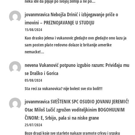
neka ide da pljuje po svojoj zemlji a ne po…
jovanmravica
Nebojša Drinić i izbjegavanje priče o
imovini – PREZNOJAVANJE U STUDIJU
15/08/2024
Kao drasko jelena i vukanovic gledajte ovo gledajte ono lazu ja
sam posten plate redovno dolaze iz britanije amerike
nemacke!…
nevena
Vukanović potpuno izgubio razum: Priviđaju mu
se Draško i Gorica
05/08/2024
Sta reci za vukanovica? nije bolest sve sto boli!!!
jovanmravica
SVEŠTENIK SPC OSUDIO JOVANU JEREMIĆ!
Otac Miloš Lučić zgrožen voditeljkinim BOGOHULNIM
ČINOM: E, Srbijo, pala si na niske grane
25/07/2024
Boze dragi koje sve starlete nakaze sramote crkvu i srpsku