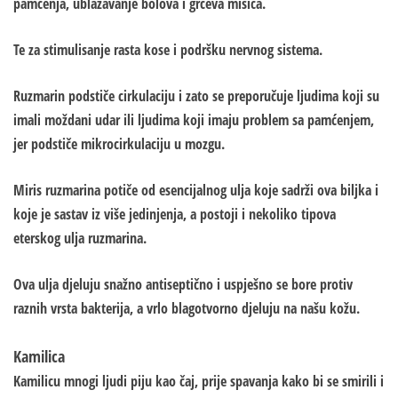
pamćenja, ublažavanje bolova i grčeva mišića.
Te za stimulisanje rasta kose i podršku nervnog sistema.
Ruzmarin podstiče cirkulaciju i zato se preporučuje ljudima koji su
imali moždani udar ili ljudima koji imaju problem sa pamćenjem,
jer podstiče mikrocirkulaciju u mozgu.
Miris ruzmarina potiče od esencijalnog ulja koje sadrži ova biljka i
koje je sastav iz više jedinjenja, a postoji i nekoliko tipova
eterskog ulja ruzmarina.
Ova ulja djeluju snažno antiseptično i uspješno se bore protiv
raznih vrsta bakterija, a vrlo blagotvorno djeluju na našu kožu.
Kamilica
Kamilicu mnogi ljudi piju kao čaj, prije spavanja kako bi se smirili i