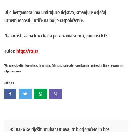
Ulje bergamota ima umirujuće dejstvo, smanjuje osjećaj
uznemirenosti i utiče na bolje raspoloženje.
Ne koristi se na koži kada je izložena suncu, prenosi RTS.
autor:
http://rts.rs
glavobolja
kamilica
lavanda
Mirisi iz prirode
opuštanje
prirodni lijek
ruzmarin
,
,
,
,
,
,
,
ulje jasmina
SHARE
Кретање
Kako se riješiti muha? Uz ovaj trik otjeraćete ih bez