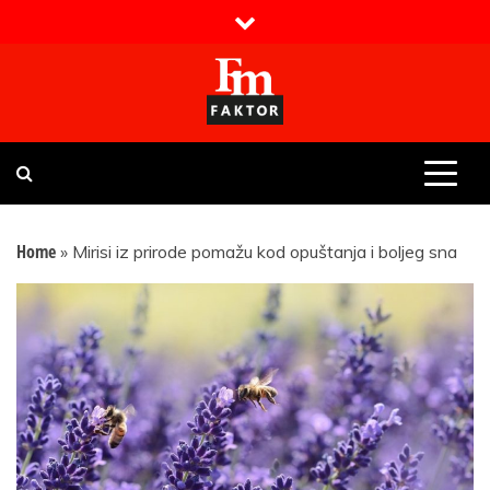
Skip
to
content
Faktor magazin
Uvijek presudan
Home
»
Mirisi iz prirode pomažu kod opuštanja i boljeg sna