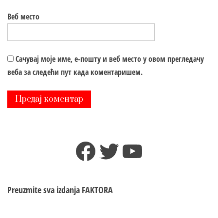
Веб место
Сачувај моје име, е-пошту и веб место у овом прегледачу
веба за следећи пут када коментаришем.
Facebook
Twitter
YouTube
Preuzmite sva izdanja
FAKTORA