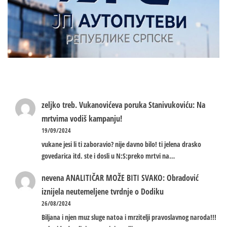
zeljko treb.
Vukanovićeva poruka Stanivukoviću: Na
mrtvima vodiš kampanju!
19/09/2024
vukane jesi li ti zaboravio? nije davno bilo! ti jelena drasko
govedarica itd. ste i dosli u N:S:preko mrtvi na…
nevena
ANALITIČAR MOŽE BITI SVAKO: Obradović
iznijela neutemeljene tvrdnje o Dodiku
26/08/2024
Biljana i njen muz sluge natoa i mrzitelji pravoslavnog naroda!!!