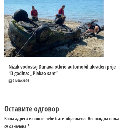
Nizak vodostaj Dunava otkrio automobil ukraden prije
13 godina: „Plakao sam“
01/08/2026
Оставите одговор
Ваша адреса е-поште неће бити објављена.
Неопходна поља
су означена
*