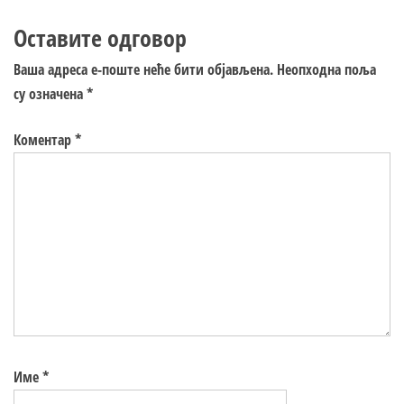
Оставите одговор
Ваша адреса е-поште неће бити објављена.
Неопходна поља
су означена
*
Коментар
*
Име
*