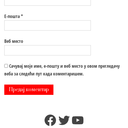
Е-пошта
*
Веб место
Сачувај моје име, е-пошту и веб место у овом прегледачу
веба за следећи пут када коментаришем.
Facebook
Twitter
YouTube