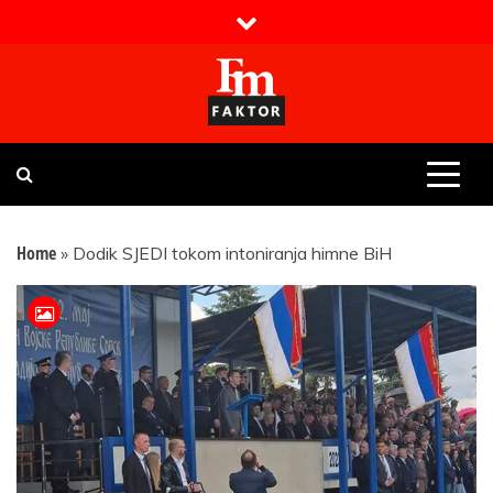
Skip
to
content
Faktor magazin
Uvijek presudan
Home
»
Dodik SJEDI tokom intoniranja himne BiH