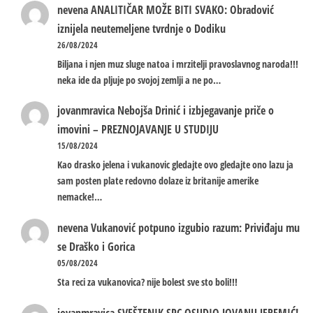
nevena
ANALITIČAR MOŽE BITI SVAKO: Obradović
iznijela neutemeljene tvrdnje o Dodiku
26/08/2024
Biljana i njen muz sluge natoa i mrzitelji pravoslavnog naroda!!!
neka ide da pljuje po svojoj zemlji a ne po…
jovanmravica
Nebojša Drinić i izbjegavanje priče o
imovini – PREZNOJAVANJE U STUDIJU
15/08/2024
Kao drasko jelena i vukanovic gledajte ovo gledajte ono lazu ja
sam posten plate redovno dolaze iz britanije amerike
nemacke!…
nevena
Vukanović potpuno izgubio razum: Priviđaju mu
se Draško i Gorica
05/08/2024
Sta reci za vukanovica? nije bolest sve sto boli!!!
jovanmravica
SVEŠTENIK SPC OSUDIO JOVANU JEREMIĆ!