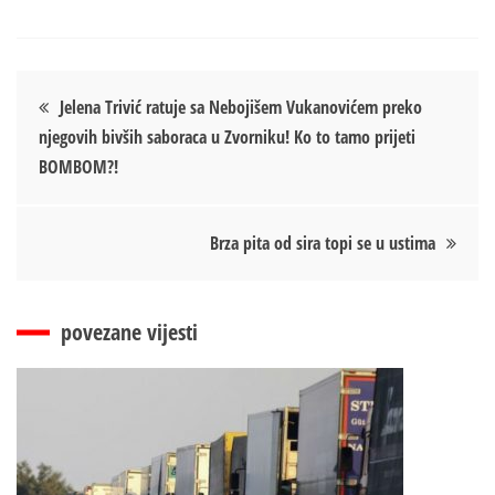
Кретање
Jelena Trivić ratuje sa Nebojišem Vukanovićem preko
njegovih bivših saboraca u Zvorniku! Ko to tamo prijeti
чланка
BOMBOM?!
Brza pita od sira topi se u ustima
povezane vijesti