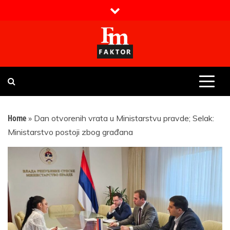
Skip
to
content
Faktor magazin
Uvijek presudan
Home
»
Dan otvorenih vrata u Ministarstvu pravde; Selak:
Ministarstvo postoji zbog građana