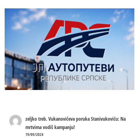
zeljko treb.
Vukanovićeva poruka Stanivukoviću: Na
mrtvima vodiš kampanju!
19/09/2024