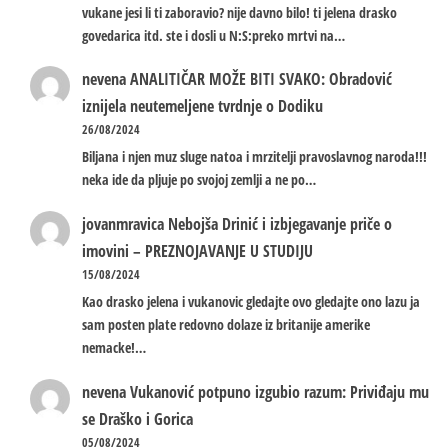
vukane jesi li ti zaboravio? nije davno bilo! ti jelena drasko
govedarica itd. ste i dosli u N:S:preko mrtvi na…
nevena
ANALITIČAR MOŽE BITI SVAKO: Obradović
iznijela neutemeljene tvrdnje o Dodiku
26/08/2024
Biljana i njen muz sluge natoa i mrzitelji pravoslavnog naroda!!!
neka ide da pljuje po svojoj zemlji a ne po…
jovanmravica
Nebojša Drinić i izbjegavanje priče o
imovini – PREZNOJAVANJE U STUDIJU
15/08/2024
Kao drasko jelena i vukanovic gledajte ovo gledajte ono lazu ja
sam posten plate redovno dolaze iz britanije amerike
nemacke!…
nevena
Vukanović potpuno izgubio razum: Priviđaju mu
se Draško i Gorica
05/08/2024