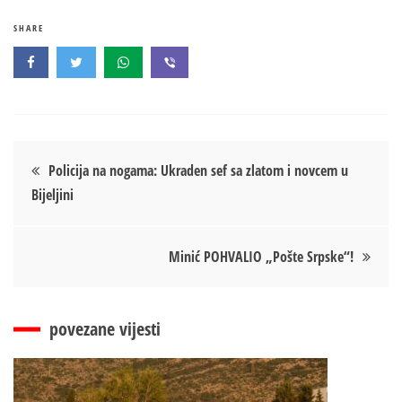
SHARE
Кретање
Policija na nogama: Ukraden sef sa zlatom i novcem u
Bijeljini
чланка
Minić POHVALIO „Pošte Srpske“!
povezane vijesti