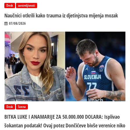
Desk
zanimljivosti
Naučnici otkrili kako trauma iz d‌jetinjstva mijenja mozak
07/08/2026
Desk
Scena
BITKA LUKE I ANAMARIJE ZA 50.000.000 DOLARA: Isplivao
šokantan podatak! Ovaj potez Dončićeve bivše verenice niko