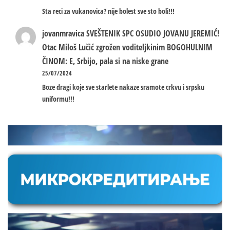
Sta reci za vukanovica? nije bolest sve sto boli!!!
jovanmravica
SVEŠTENIK SPC OSUDIO JOVANU JEREMIĆ!
Otac Miloš Lučić zgrožen voditeljkinim BOGOHULNIM
ČINOM: E, Srbijo, pala si na niske grane
25/07/2024
Boze dragi koje sve starlete nakaze sramote crkvu i srpsku
uniformu!!!