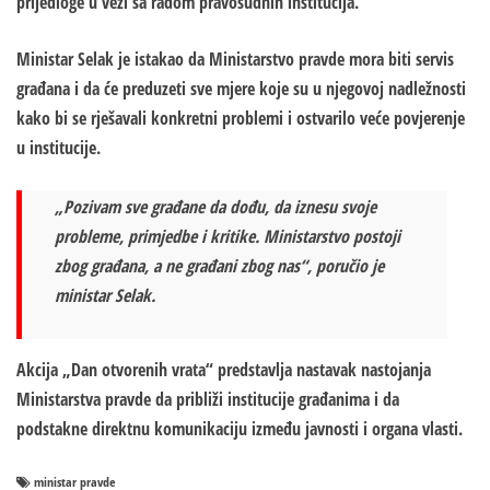
prijedloge u vezi sa radom pravosudnih institucija.
Ministar Selak je istakao da Ministarstvo pravde mora biti servis
građana i da će preduzeti sve mjere koje su u njegovoj nadležnosti
kako bi se rješavali konkretni problemi i ostvarilo veće povjerenje
u institucije.
„Pozivam sve građane da dođu, da iznesu svoje
probleme, primjedbe i kritike. Ministarstvo postoji
zbog građana, a ne građani zbog nas“, poručio je
ministar Selak.
Akcija „Dan otvorenih vrata“ predstavlja nastavak nastojanja
Ministarstva pravde da približi institucije građanima i da
podstakne direktnu komunikaciju između javnosti i organa vlasti.
ministar pravde