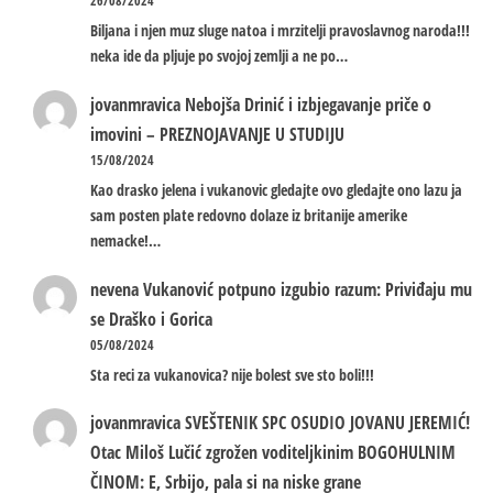
26/08/2024
Biljana i njen muz sluge natoa i mrzitelji pravoslavnog naroda!!!
neka ide da pljuje po svojoj zemlji a ne po…
jovanmravica
Nebojša Drinić i izbjegavanje priče o
imovini – PREZNOJAVANJE U STUDIJU
15/08/2024
Kao drasko jelena i vukanovic gledajte ovo gledajte ono lazu ja
sam posten plate redovno dolaze iz britanije amerike
nemacke!…
nevena
Vukanović potpuno izgubio razum: Priviđaju mu
se Draško i Gorica
05/08/2024
Sta reci za vukanovica? nije bolest sve sto boli!!!
jovanmravica
SVEŠTENIK SPC OSUDIO JOVANU JEREMIĆ!
Otac Miloš Lučić zgrožen voditeljkinim BOGOHULNIM
ČINOM: E, Srbijo, pala si na niske grane