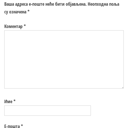
Ваша адреса е-поште неће бити објављена.
Неопходна поља
су означена
*
Коментар
*
Име
*
Е-пошта
*