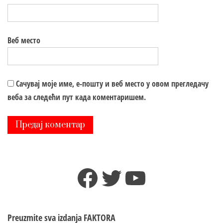
Веб место
Сачувај моје име, е-пошту и веб место у овом прегледачу
веба за следећи пут када коментаришем.
Facebook
Twitter
YouTube
Preuzmite sva izdanja
FAKTORA