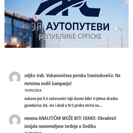
zeljko treb.
Vukanovićeva poruka Stanivukoviću: Na
mrtvima vodiš kampanju!
19/09/2024
vukane jesi li ti zaboravio? nije davno bilo! ti jelena drasko
govedarica itd. ste i dosli u N:S:preko mrtvi na…
nevena
ANALITIČAR MOŽE BITI SVAKO: Obradović
iznijela neutemeljene tvrdnje o Dodiku