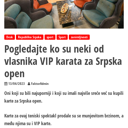
Desk
Republika Srpska
sport
Sport
zanimljivosti
Pogledajte ko su neki od
vlasnika VIP karata za Srpska
open
13/04/2023
FaktorAdmin
Oni koji su bili najuporniji i koji su imali najviše sreće već su kupili
karte za Srpska open.
Karte za ovaj teniski spektakl prodale su se munjevitom brzinom, a
među njima su i VIP karte.