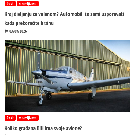
Desk
zanimljivosti
Kraj divljanju za volanom? Automobili će sami usporavati
kada prekoračite brzinu
03/08/2026
Desk
zanimljivosti
Koliko građana BiH ima svoje avione?