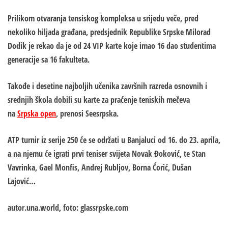
Prilikom otvaranja tensiskog kompleksa u srijedu veče, pred
nekoliko hiljada građana, predsjednik Republike Srpske Milorad
Dodik je rekao da je od 24 VIP karte koje imao 16 dao studentima
generacije sa 16 fakulteta.
Takođe i desetine najboljih učenika završnih razreda osnovnih i
srednjih škola dobili su karte za praćenje teniskih mečeva
na
Srpska open
, prenosi Seesrpska.
ATP turnir iz serije 250 će se održati u Banjaluci od 16. do 23. aprila,
a na njemu će igrati prvi teniser svijeta Novak Đoković, te Stan
Vavrinka, Gael Monfis, Andrej Rubljov, Borna Ćorić, Dušan
Lajović…
autor.una.world, foto: glassrpske.com