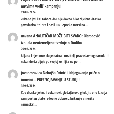
mrtvima vodiš kampanju!
19/09/2024
vukane jesi li ti zaboravio? nije davno bilo! ti jelena drasko
govedarica itd. ste i dosli u N:S:preko mrtvi na…
nevena
ANALITIČAR MOŽE BITI SVAKO: Obradović
iznijela neutemeljene tvrdnje o Dodiku
26/08/2024
Biljana i njen muz sluge natoa i mrzitelji pravoslavnog naroda!!!
neka ide da pljuje po svojoj zemlji a ne po…
jovanmravica
Nebojša Drinić i izbjegavanje priče o
imovini – PREZNOJAVANJE U STUDIJU
15/08/2024
Kao drasko jelena i vukanovic gledajte ovo gledajte ono lazu ja
sam posten plate redovno dolaze iz britanije amerike
nemacke!…