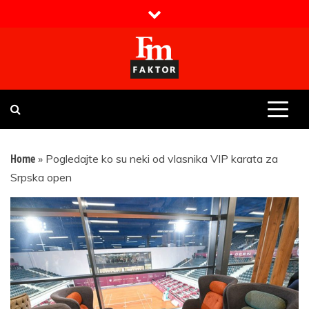
Skip
to
content
Faktor magazin
Uvijek presudan
Home
»
Pogledajte ko su neki od vlasnika VIP karata za
Srpska open