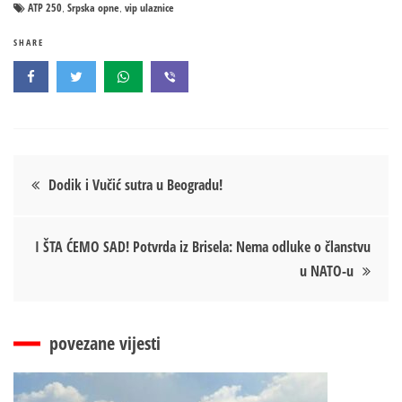
ATP 250
Srpska opne
vip ulaznice
,
,
SHARE
Кретање
Dodik i Vučić sutra u Beogradu!
чланка
I ŠTA ĆEMO SAD! Potvrda iz Brisela: Nema odluke o članstvu
u NATO-u
povezane vijesti