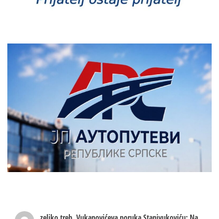
zeljko treb.
Vukanovićeva poruka Stanivukoviću: Na