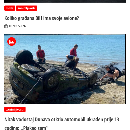
Desk
zanimljivosti
Koliko građana BiH ima svoje avione?
03/08/2026
zanimljivosti
Nizak vodostaj Dunava otkrio automobil ukraden prije 13
godina: „Plakao sam“