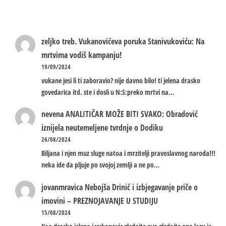
zeljko treb.
Vukanovićeva poruka Stanivukoviću: Na
mrtvima vodiš kampanju!
19/09/2024
vukane jesi li ti zaboravio? nije davno bilo! ti jelena drasko
govedarica itd. ste i dosli u N:S:preko mrtvi na…
nevena
ANALITIČAR MOŽE BITI SVAKO: Obradović
iznijela neutemeljene tvrdnje o Dodiku
26/08/2024
Biljana i njen muz sluge natoa i mrzitelji pravoslavnog naroda!!!
neka ide da pljuje po svojoj zemlji a ne po…
jovanmravica
Nebojša Drinić i izbjegavanje priče o
imovini – PREZNOJAVANJE U STUDIJU
15/08/2024