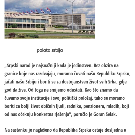
palata srbija
„Srpski narod je najsnažniji kada je jedinstven. Bez obzira na
granice koje nas razdvajaju, moramo čuvati našu Republiku Srpsku,
jačati našu Srbiju i boriti se za dostojanstven život svih Srba, gdje
god da žive. Od toga ne smijemo odustati. Kao što znamo da
čuvamo svoje institucije i svoj politički položaj, tako se moramo
boriti za bolji život običnih ljudi, radnika, penzionera, mladih, koji
od nas očekuju konkretna rješenja“, poručio je Goran Selak.
Na sastanku je naglašeno da Republika Srpska ostaje dosljedna u