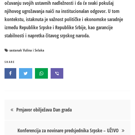
očuvanju svojih ustavnih nadležnosti i da će svaki pokušaj
njihovog ugrožavanja naići na institucionalan odgovor. U tom
kontekstu, istaknuta je važnost političke i ekonomske saradnje
između Republike Srpske i Republike Srbije, kao garancije
stabilnosti i napretka čitavog srpskog naroda.
sastanak Vulina i Selaka
SHARE
Кретање
Prnjavor obilježava Dan grada
чланка
Konferencija za novinare predsjednika Srpske – UŽIVO