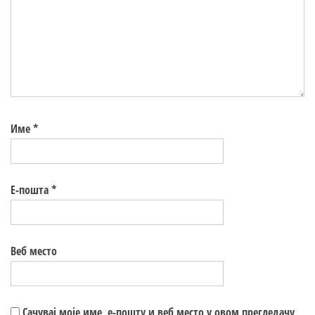
Име
*
Е-пошта
*
Веб место
Сачувај моје име, е-пошту и веб место у овом прегледачу