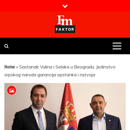
Skip
to
content
Faktor magazin
Uvijek presudan
Home
»
Sastanak Vulina i Selaka u Beogradu: Jedinstvo
srpskog naroda garancija opstanka i razvoja