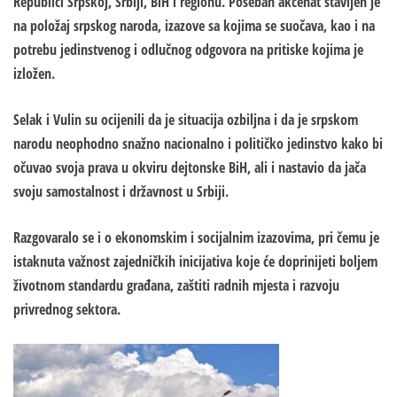
Republici Srpskoj, Srbiji, BiH i regionu. Poseban akcenat stavljen je
na položaj srpskog naroda, izazove sa kojima se suočava, kao i na
potrebu jedinstvenog i odlučnog odgovora na pritiske kojima je
izložen.
Selak i Vulin su ocijenili da je situacija ozbiljna i da je srpskom
narodu neophodno snažno nacionalno i političko jedinstvo kako bi
očuvao svoja prava u okviru dejtonske BiH, ali i nastavio da jača
svoju samostalnost i državnost u Srbiji.
Razgovaralo se i o ekonomskim i socijalnim izazovima, pri čemu je
istaknuta važnost zajedničkih inicijativa koje će doprinijeti boljem
životnom standardu građana, zaštiti radnih mjesta i razvoju
privrednog sektora.