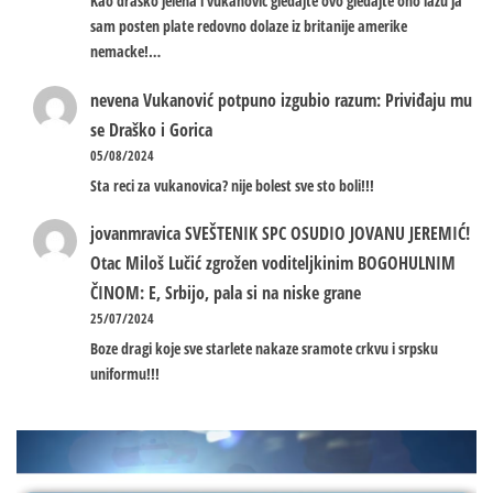
Kao drasko jelena i vukanovic gledajte ovo gledajte ono lazu ja
sam posten plate redovno dolaze iz britanije amerike
nemacke!…
nevena
Vukanović potpuno izgubio razum: Priviđaju mu
se Draško i Gorica
05/08/2024
Sta reci za vukanovica? nije bolest sve sto boli!!!
jovanmravica
SVEŠTENIK SPC OSUDIO JOVANU JEREMIĆ!
Otac Miloš Lučić zgrožen voditeljkinim BOGOHULNIM
ČINOM: E, Srbijo, pala si na niske grane
25/07/2024
Boze dragi koje sve starlete nakaze sramote crkvu i srpsku
uniformu!!!