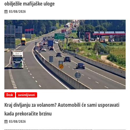
obilježile mafijaške uloge
03/08/2026
Desk
zanimljivosti
Kraj divljanju za volanom? Automobili će sami usporavati
kada prekoračite brzinu
03/08/2026