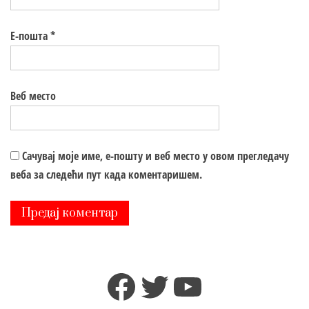
Е-пошта
*
Веб место
Сачувај моје име, е-пошту и веб место у овом прегледачу
веба за следећи пут када коментаришем.
Facebook
Twitter
YouTube