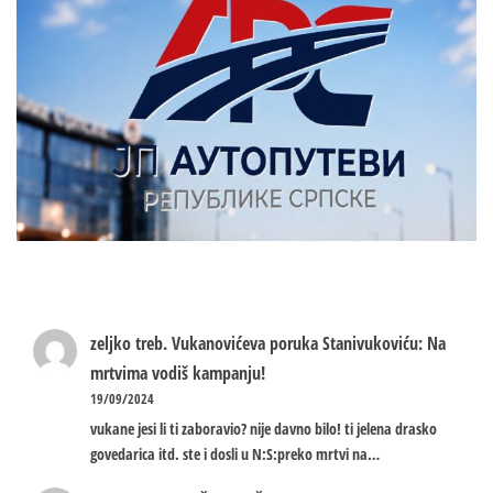
zeljko treb.
Vukanovićeva poruka Stanivukoviću: Na
mrtvima vodiš kampanju!
19/09/2024
vukane jesi li ti zaboravio? nije davno bilo! ti jelena drasko
govedarica itd. ste i dosli u N:S:preko mrtvi na…