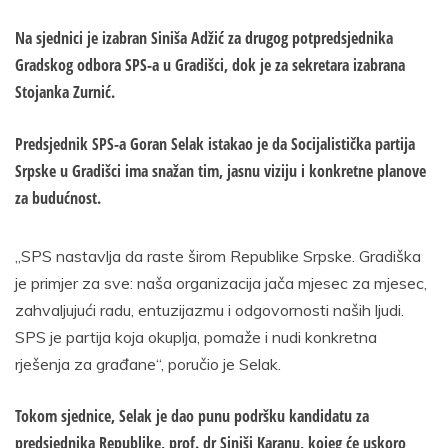
Na sjednici je izabran Siniša Adžić za drugog potpredsjednika
Gradskog odbora SPS-a u Gradišci, dok je za sekretara izabrana
Stojanka Zurnić.
Predsjednik SPS-a Goran Selak istakao je da Socijalistička partija
Srpske u Gradišci ima snažan tim, jasnu viziju i konkretne planove
za budućnost.
„SPS nastavlja da raste širom Republike Srpske. Gradiška
je primjer za sve: naša organizacija jača mjesec za mjesec,
zahvaljujući radu, entuzijazmu i odgovornosti naših ljudi.
SPS je partija koja okuplja, pomaže i nudi konkretna
rješenja za građane“, poručio je Selak.
Tokom sjednice, Selak je dao punu podršku kandidatu za
predsjednika Republike, prof. dr Siniši Karanu, kojeg će uskoro