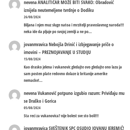
nevena
ANALITIČAR MOŽE BITI SVAKO: Obradović
iznijela neutemeljene tvrdnje o Dodiku
26/08/2024
Biljana i njen muz sluge natoa i mrzitelji pravoslavnog naroda!!!
neka ide da pljuje po svojoj zemlji a ne po…
jovanmravica
Nebojša Drinić i izbjegavanje priče o
imovini – PREZNOJAVANJE U STUDIJU
15/08/2024
Kao drasko jelena i vukanovic gledajte ovo gledajte ono lazu ja
sam posten plate redovno dolaze iz britanije amerike
nemacke!…
nevena
Vukanović potpuno izgubio razum: Priviđaju mu
se Draško i Gorica
05/08/2024
Sta reci za vukanovica? nije bolest sve sto boli!!!
jovanmravica
SVEŠTENIK SPC OSUDIO JOVANU JEREMIĆ!