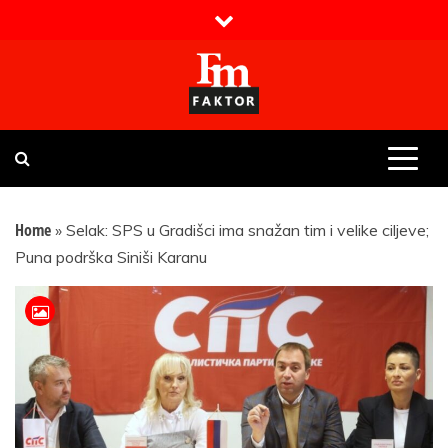
Skip
to
content
Faktor magazin
Uvijek presudan
Home
»
Selak: SPS u Gradišci ima snažan tim i velike ciljeve;
Puna podrška Siniši Karanu