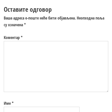
Оставите одговор
Ваша адреса е-поште неће бити објављена.
Неопходна поља
су означена
*
Коментар
*
Име
*