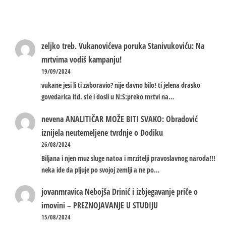
zeljko treb.
Vukanovićeva poruka Stanivukoviću: Na
mrtvima vodiš kampanju!
19/09/2024
vukane jesi li ti zaboravio? nije davno bilo! ti jelena drasko
govedarica itd. ste i dosli u N:S:preko mrtvi na…
nevena
ANALITIČAR MOŽE BITI SVAKO: Obradović
iznijela neutemeljene tvrdnje o Dodiku
26/08/2024
Biljana i njen muz sluge natoa i mrzitelji pravoslavnog naroda!!!
neka ide da pljuje po svojoj zemlji a ne po…
jovanmravica
Nebojša Drinić i izbjegavanje priče o
imovini – PREZNOJAVANJE U STUDIJU
15/08/2024