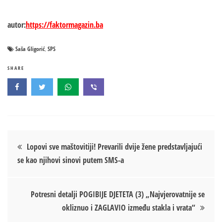
autor:
https://faktormagazin.ba
Saša Gligorić
SPS
,
SHARE
Кретање
Lopovi sve maštovitiji! Prevarili dvije žene predstavljajući
se kao njihovi sinovi putem SMS-a
чланка
Potresni detalji POGIBIJE DJETETA (3) „Najvjerovatnije se
okliznuo i ZAGLAVIO između stakla i vrata“