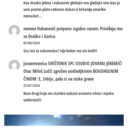
Kao drasko jelena i vukanovic gledajte ovo gledajte ono lazu ja
sam posten plate redovno dolaze iz britanije amerike
nemacke!…
nevena
Vukanović potpuno izgubio razum: Priviđaju mu
se Draško i Gorica
05/08/2024
Sta reci za vukanovica? nije bolest sve sto boli!!!
jovanmravica
SVEŠTENIK SPC OSUDIO JOVANU JEREMIĆ!
Otac Miloš Lučić zgrožen voditeljkinim BOGOHULNIM
ČINOM: E, Srbijo, pala si na niske grane
25/07/2024
Boze dragi koje sve starlete nakaze sramote crkvu i srpsku
uniformu!!!