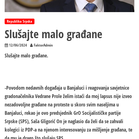
Republika Srpska
Slušajte malo građane
12/06/2024
FaktorAdmin
Slušajte malo građane.
-Povodom nedavnih događaja u Banjaluci i reagovanja savjetnice
gradonačelnika Vedrane Prole želim istaći da moj lapsus nije izveo
nezadovoljne građane na proteste u skoro svim naseljima u
Banjaluci, rekao je ovo predsjednik GrO Socijalističke partije
Srpske (SPS), Saša Gligorić On je naglasio da želi da se zahvali
kolegici iz PDP-a na njenom interesovanju za mišljenje građana, te
da mu je drago što slušaju SPS.