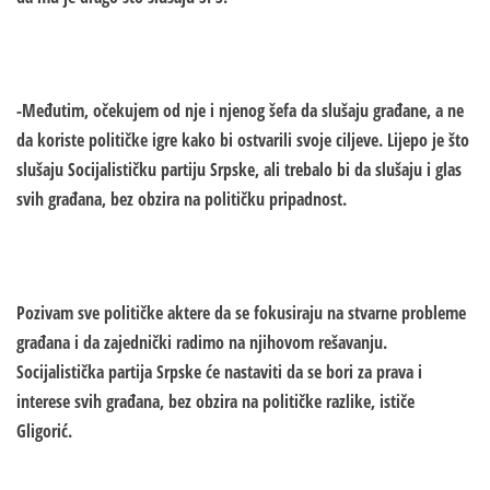
-Međutim, očekujem od nje i njenog šefa da slušaju građane, a ne
da koriste političke igre kako bi ostvarili svoje ciljeve. Lijepo je što
slušaju Socijalističku partiju Srpske, ali trebalo bi da slušaju i glas
svih građana, bez obzira na političku pripadnost.
Pozivam sve političke aktere da se fokusiraju na stvarne probleme
građana i da zajednički radimo na njihovom rešavanju.
Socijalistička partija Srpske će nastaviti da se bori za prava i
interese svih građana, bez obzira na političke razlike, ističe
Gligorić.