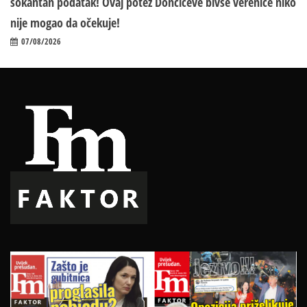
šokantan podatak! Ovaj potez Dončićeve bivše verenice niko
nije mogao da očekuje!
07/08/2026