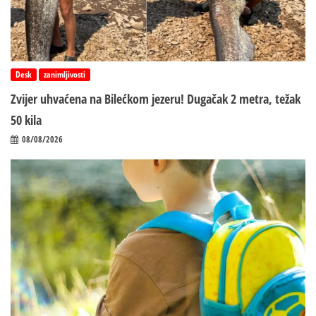
Desk
zanimljivosti
Zvijer uhvaćena na Bilećkom jezeru! Dugačak 2 metra, težak
50 kila
08/08/2026