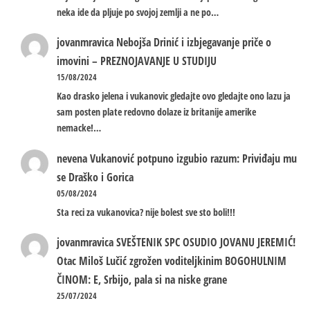
neka ide da pljuje po svojoj zemlji a ne po…
jovanmravica
Nebojša Drinić i izbjegavanje priče o
imovini – PREZNOJAVANJE U STUDIJU
15/08/2024
Kao drasko jelena i vukanovic gledajte ovo gledajte ono lazu ja
sam posten plate redovno dolaze iz britanije amerike
nemacke!…
nevena
Vukanović potpuno izgubio razum: Priviđaju mu
se Draško i Gorica
05/08/2024
Sta reci za vukanovica? nije bolest sve sto boli!!!
jovanmravica
SVEŠTENIK SPC OSUDIO JOVANU JEREMIĆ!
Otac Miloš Lučić zgrožen voditeljkinim BOGOHULNIM
ČINOM: E, Srbijo, pala si na niske grane
25/07/2024