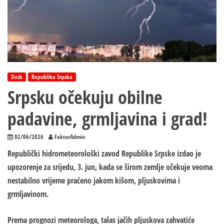
Desk
Republika Srpska
Srpsku očekuju obilne
padavine, grmljavina i grad!
02/06/2026
FaktorAdmin
Republički hidrometeorološki zavod Republike Srpske izdao je
upozorenje za srijedu, 3. jun, kada se širom zemlje očekuje veoma
nestabilno vrijeme praćeno jakom kišom, pljuskovima i
grmljavinom.
Prema prognozi meteorologa, talas jačih pljuskova zahvatiće