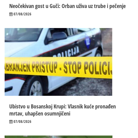
Neočekivan gost u Guči: Orban uživa uz trube i pečenje
07/08/2026
Ubistvo u Bosanskoj Krupi: Vlasnik kuće pronađen
mrtav, uhapšen osumnjičeni
07/08/2026