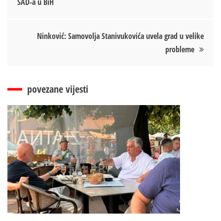
SAD-a u BiH
чланка
Ninković: Samovolja Stanivukovića uvela grad u velike
probleme
povezane vijesti