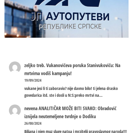
zeljko treb.
Vukanovićeva poruka Stanivukoviću: Na
mrtvima vodiš kampanju!
19/09/2024
vukane jesi li ti zaboravio? nije davno bilo! ti jelena drasko
govedarica itd. ste i dosli u N:S:preko mrtvi na…
nevena
ANALITIČAR MOŽE BITI SVAKO: Obradović
iznijela neutemeljene tvrdnje o Dodiku
26/08/2024
Biljana i njen muz sluge natoa i mrzitelji pravoslavnog naroda!!!