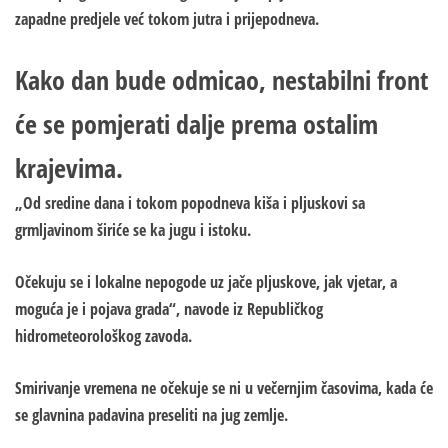
zapadne predjele već tokom jutra i prijepodneva.
Kako dan bude odmicao, nestabilni front
će se pomjerati dalje prema ostalim
krajevima.
„Od sredine dana i tokom popodneva kiša i pljuskovi sa
grmljavinom širiće se ka jugu i istoku.
Očekuju se i lokalne nepogode uz jače pljuskove, jak vjetar, a
moguća je i pojava grada“, navode iz Republičkog
hidrometeorološkog zavoda.
Smirivanje vremena ne očekuje se ni u večernjim časovima, kada će
se glavnina padavina preseliti na jug zemlje.