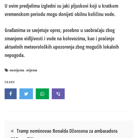
U ovim predjelima izgledni su jaki pljuskovi koji u kratkom
vremenskom periodu mogu donijeti obilnu količinu vode.
Građanima se savjetuje oprez, posebno u saobraćaju zbog
smanjene vidljivosti i vode na kolovozima, kao i praćenje
aktuelnih meteoroloških upozorenja zbog mogućih lokalnih
nepogoda.
nevrijeme
vrijeme
,
SHARE
Кретање
Tramp nominovao Ronalda Džonsona za ambasadora