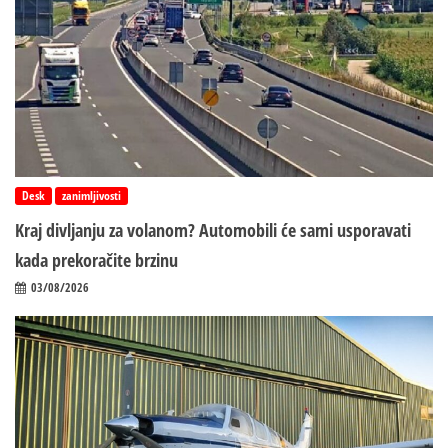
Desk
zanimljivosti
Kraj divljanju za volanom? Automobili će sami usporavati
kada prekoračite brzinu
03/08/2026