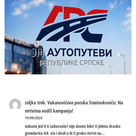
zeljko treb.
Vukanovićeva poruka Stanivukoviću: Na
mrtvima vodiš kampanju!
19/09/2024
vukane jesi li ti zaboravio? nije davno bilo! ti jelena drasko
govedarica itd. ste i dosli u N:S:preko mrtvi na…