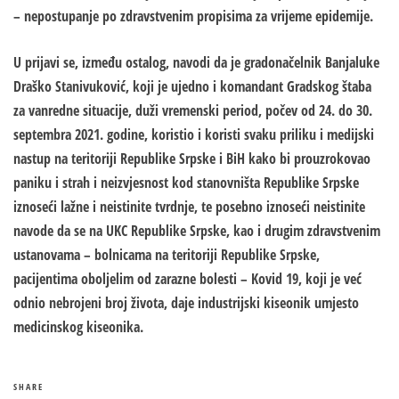
– nepostupanje po zdravstvenim propisima za vrijeme epidemije.
U prijavi se, između ostalog, navodi da je gradonačelnik Banjaluke
Draško Stanivuković, koji je ujedno i komandant Gradskog štaba
za vanredne situacije, duži vremenski period, počev od 24. do 30.
septembra 2021. godine, koristio i koristi svaku priliku i medijski
nastup na teritoriji Republike Srpske i BiH kako bi prouzrokovao
paniku i strah i neizvjesnost kod stanovništa Republike Srpske
iznoseći lažne i neistinite tvrdnje, te posebno iznoseći neistinite
navode da se na UKC Republike Srpske, kao i drugim zdravstvenim
ustanovama – bolnicama na teritoriji Republike Srpske,
pacijentima oboljelim od zarazne bolesti – Kovid 19, koji je već
odnio nebrojeni broj života, daje industrijski kiseonik umjesto
medicinskog kiseonika.
SHARE