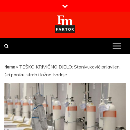
Skip
to
content
Faktor magazin
Uvijek presudan
Home
»
TEŠKO KRIVIČNO DJELO: Stanivuković prijavljen,
širi paniku, strah i lažne tvrdnje