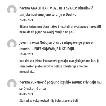
nevena
ANALITIČAR MOŽE BITI SVAKO: Obradović
iznijela neutemeljene tvrdnje o Dodiku
26/08/2024
Biljana i njen muz sluge natoa i mrzitelji pravoslavnog naroda!!!
neka ide da pljuje po svojoj zemlji a ne po…
jovanmravica
Nebojša Drinić i izbjegavanje priče o
imovini – PREZNOJAVANJE U STUDIJU
15/08/2024
Kao drasko jelena i vukanovic gledajte ovo gledajte ono lazu ja
sam posten plate redovno dolaze iz britanije amerike
nemacke!…
nevena
Vukanović potpuno izgubio razum: Priviđaju mu
se Draško i Gorica
05/08/2024
Sta reci za vukanovica? nije bolest sve sto boli!!!