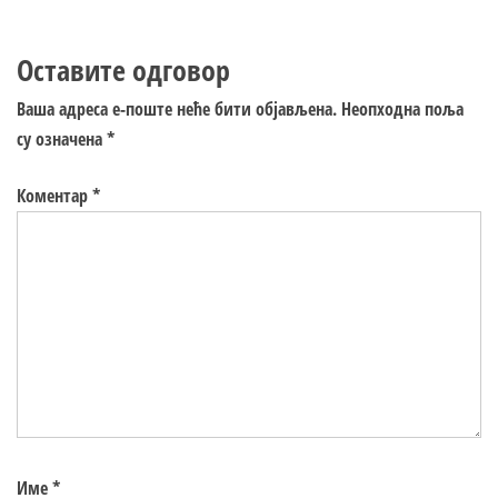
Оставите одговор
Ваша адреса е-поште неће бити објављена.
Неопходна поља
су означена
*
Коментар
*
Име
*