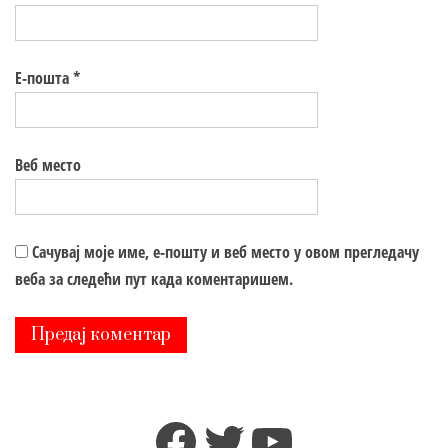
Е-пошта
*
Веб место
Сачувај моје име, е-пошту и веб место у овом прегледачу
веба за следећи пут када коментаришем.
Facebook
Twitter
YouTube