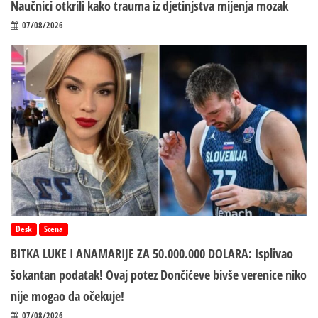
Naučnici otkrili kako trauma iz d‌jetinjstva mijenja mozak
07/08/2026
Desk
Scena
BITKA LUKE I ANAMARIJE ZA 50.000.000 DOLARA: Isplivao
šokantan podatak! Ovaj potez Dončićeve bivše verenice niko
nije mogao da očekuje!
07/08/2026