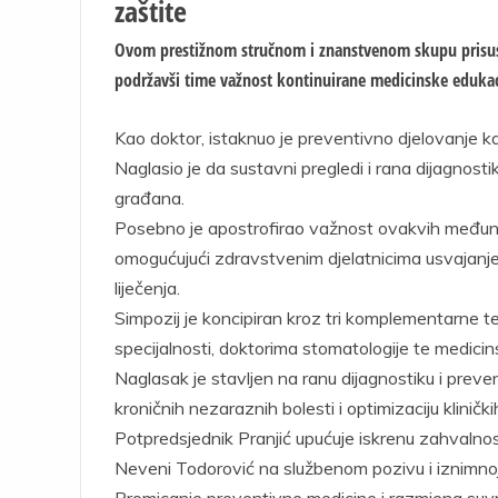
zaštite
Ovom prestižnom stručnom i znanstvenom skupu prisusto
podržavši time važnost kontinuirane medicinske edukaci
Kao doktor, istaknuo je preventivno djelovanje k
Naglasio je da sustavni pregledi i rana dijagnosti
građana.
Posebno je apostrofirao važnost ovakvih međunarod
omogućujući zdravstvenim djelatnicima usvajanje
liječenja.
Simpozij je koncipiran kroz tri komplementarne t
specijalnosti, doktorima stomatologije te medicin
Naglasak je stavljen na ranu dijagnostiku i preve
kroničnih nezaraznih bolesti i optimizaciju kliničk
Potpredsjednik Pranjić upućuje iskrenu zahvalnost
Neveni Todorović na službenom pozivu i iznimnoj
Promicanje preventivne medicine i razmjena su