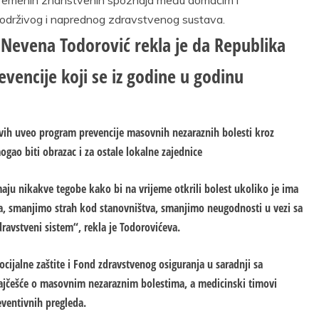
 održivog i naprednog zdravstvenog sustava.
 Nevena Todorović rekla je da Republika
vencije koji se iz godine u godinu
rvih uveo program prevencije masovnih nezaraznih bolesti kroz
ogao biti obrazac i za ostale lokalne zajednice
aju nikakve tegobe kako bi na vrijeme otkrili bolest ukoliko je ima
da, smanjimo strah kod stanovništva, smanjimo neugodnosti u vezi sa
avstveni sistem“, rekla je Todorovićeva.
ocijalne zaštite i Fond zdravstvenog osiguranja u saradnji sa
najčešće o masovnim nezaraznim bolestima, a medicinski timovi
eventivnih pregleda.