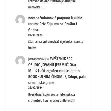
redovno dolaze iz britanije amerike
nemacke!…
nevena
Vukanović potpuno izgubio
razum: Priviđaju mu se Draško i
Gorica
05/08/2024
Sta reci za vukanovica? nije bolest sve sto
boli!!!
jovanmravica
SVEŠTENIK SPC
OSUDIO JOVANU JEREMIĆ! Otac
Miloš Lučić zgrožen voditeljkinim
BOGOHULNIM ČINOM: E, Srbijo, pala
si na niske grane
25/07/2024
Boze dragi koje sve starlete nakaze
sramote crkvu i srpsku uniformu!!!