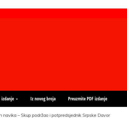
 izdanje
Iz novog broja
Preuzmite PDF izdanje
h navika – Skup podržao i potpredsjednik Srpske Davor