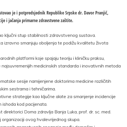
vao je i potpredsjednik Republike Srpske dr. Davor Pranjić,
je i jačanja primarne zdravstvene zaštite.
ao ključni stup stabilnosti zdravstvenog sustava.
ka izravno smanjuju oboljenja te podižu kvalitetu života
nih platformi koje spajaju teoriju i kliničku praksu,
 najsuvremenijih medicinskih standarda i inovativnih metoda
ematske sesije namijenjene doktorima medicine različitih
skim sestrama i tehničarima.
ntivne strategije kao ključne alate za smanjenje incidencije
ih ishoda kod pacijenata.
 direktorici Doma zdravlja Banja Luka, prof. dr. sc. med.
 organizaciji ovog hvalevrijednog skupa.
vremenih znanstvenih spoznaja među domaćim i