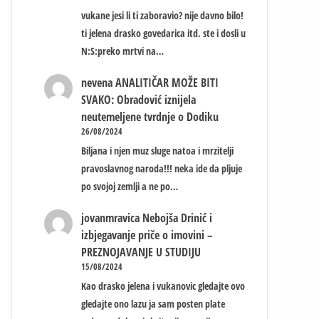
vukane jesi li ti zaboravio? nije davno bilo!
ti jelena drasko govedarica itd. ste i dosli u
N:S:preko mrtvi na…
nevena
ANALITIČAR MOŽE BITI
SVAKO: Obradović iznijela
neutemeljene tvrdnje o Dodiku
26/08/2024
Biljana i njen muz sluge natoa i mrzitelji
pravoslavnog naroda!!! neka ide da pljuje
po svojoj zemlji a ne po…
jovanmravica
Nebojša Drinić i
izbjegavanje priče o imovini –
PREZNOJAVANJE U STUDIJU
15/08/2024
Kao drasko jelena i vukanovic gledajte ovo
gledajte ono lazu ja sam posten plate