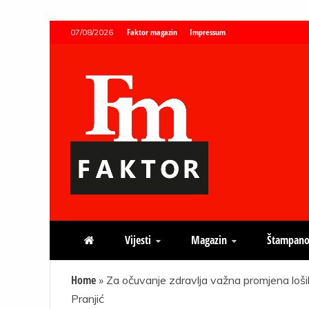
Skip
Faktor magazin
Impressum
07/08/2026
to
content
Faktor magazin
Uvijek presudan
Vijesti
Magazin
Štampano
Home
»
Za očuvanje zdravlja važna promjena loši
Pranjić