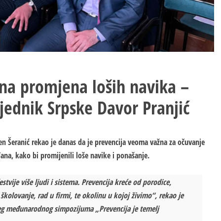
žna promjena loših navika –
jednik Srpske Davor Pranjić
Alen Šeranić rekao je danas da je prevencija veoma važna za očuvanje
ađana, kako bi promijenili loše navike i ponašanje.
vije više ljudi i sistema. Prevencija kreće od porodice,
kolovanje, rad u firmi, te okolinu u kojoj živimo“, rekao je
ćeg međunarodnog simpozijuma „Prevencija je temelj