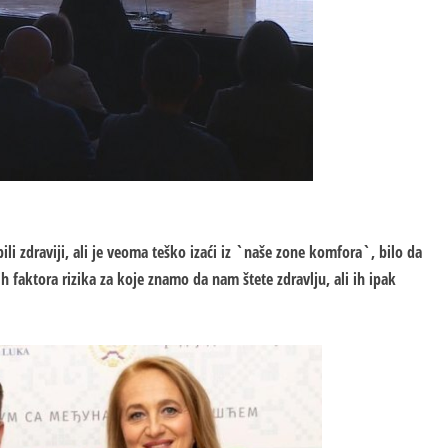
bili zdraviji, ali je veoma teško izaći iz `naše zone komfora`, bilo da
gih faktora rizika za koje znamo da nam štete zdravlju, ali ih ipak