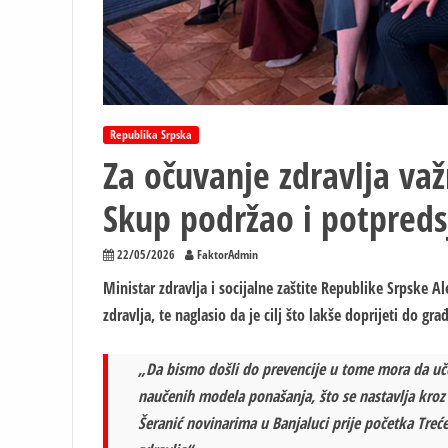
Republika Srpska
Za očuvanje zdravlja va
Skup podržao i potpreds
22/05/2026
FaktorAdmin
Ministar zdravlja i socijalne zaštite Republike Srpske 
zdravlja, te naglasio da je cilj što lakše doprijeti do gr
„Da bismo došli do prevencije u tome mora da učest
naučenih modela ponašanja, što se nastavlja kroz š
Šeranić novinarima u Banjaluci prije početka Tre