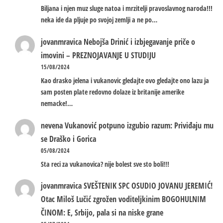
Biljana i njen muz sluge natoa i mrzitelji pravoslavnog naroda!!!
neka ide da pljuje po svojoj zemlji a ne po…
jovanmravica
Nebojša Drinić i izbjegavanje priče o
imovini – PREZNOJAVANJE U STUDIJU
15/08/2024
Kao drasko jelena i vukanovic gledajte ovo gledajte ono lazu ja
sam posten plate redovno dolaze iz britanije amerike
nemacke!…
nevena
Vukanović potpuno izgubio razum: Priviđaju mu
se Draško i Gorica
05/08/2024
Sta reci za vukanovica? nije bolest sve sto boli!!!
jovanmravica
SVEŠTENIK SPC OSUDIO JOVANU JEREMIĆ!
Otac Miloš Lučić zgrožen voditeljkinim BOGOHULNIM
ČINOM: E, Srbijo, pala si na niske grane