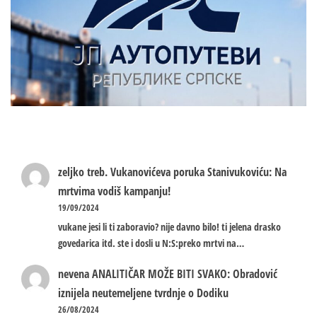
zeljko treb.
Vukanovićeva poruka Stanivukoviću: Na
mrtvima vodiš kampanju!
19/09/2024
vukane jesi li ti zaboravio? nije davno bilo! ti jelena drasko
govedarica itd. ste i dosli u N:S:preko mrtvi na…
nevena
ANALITIČAR MOŽE BITI SVAKO: Obradović
iznijela neutemeljene tvrdnje o Dodiku
26/08/2024