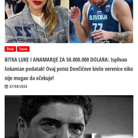
Desk
Scena
BITKA LUKE I ANAMARIJE ZA 50.000.000 DOLARA: Isplivao
šokantan podatak! Ovaj potez Dončićeve bivše verenice niko
nije mogao da očekuje!
07/08/2026