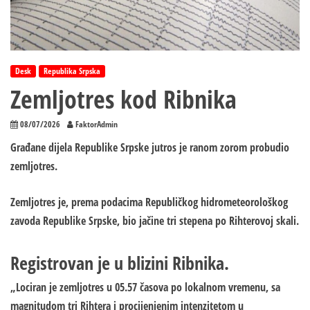
Desk
Republika Srpska
Zemljotres kod Ribnika
08/07/2026
FaktorAdmin
Građane dijela Republike Srpske jutros je ranom zorom probudio
zemljotres.
Zemljotres je, prema podacima Republičkog hidrometeorološkog
zavoda Republike Srpske, bio jačine tri stepena po Rihterovoj skali.
Registrovan je u blizini Ribnika.
„Lociran je zemljotres u 05.57 časova po lokalnom vremenu, sa
magnitudom tri Rihtera i procijenjenim intenzitetom u