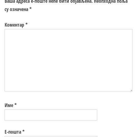
Ваша адреса е-поште неће бити објављена.
Неопходна поља
су означена
*
Коментар
*
Име
*
Е-пошта
*