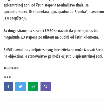
epicentralnoj zoni od četiri stepena Merkalijeve skale, sa
epicentrom oko 10 kilometara jugozapadno od Ribnika“, navedeno
je u saopštenju.
Sa druge strane, na stranici EMSC se navodi da je zemljotres bio
magnitude 3,3 stepena po Rihteru na dubini od četiri kilometra.
RHMZ navodi da zemljotres ovog intenziteta ne može izazvati štete
na objektima, a stanovništvo ga može osjetiti u epicentralnoj zoni.
zemljotres
SHARE