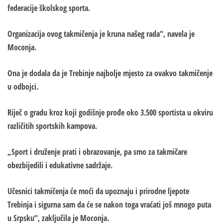
federacije školskog sporta.
Organizacija ovog takmičenja je kruna našeg rada“, navela je
Moconja.
Ona je dodala da je Trebinje najbolje mjesto za ovakvo takmičenje
u odbojci.
Riječ o gradu kroz koji godišnje prođe oko 3.500 sportista u okviru
različitih sportskih kampova.
„Sport i druženje prati i obrazovanje, pa smo za takmičare
obezbijedili i edukativne sadržaje.
Učesnici takmičenja će moći da upoznaju i prirodne ljepote
Trebinja i sigurna sam da će se nakon toga vraćati još mnogo puta
u Srpsku“, zaključila je Moconja.