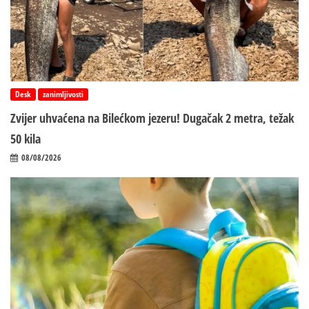
Desk
zanimljivosti
Zvijer uhvaćena na Bilećkom jezeru! Dugačak 2 metra, težak
50 kila
08/08/2026