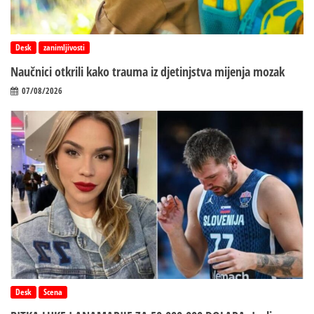
Desk
zanimljivosti
Naučnici otkrili kako trauma iz d‌jetinjstva mijenja mozak
07/08/2026
Desk
Scena