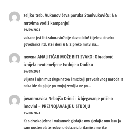
zeljko treb.
Vukanovićeva poruka Stanivukoviću: Na
mrtvima vodiš kampanju!
19/09/2024
vukane jesi li ti zaboravio? nije davno bilo! ti jelena drasko
govedarica itd. ste i dosli u N:S:preko mrtvi na…
nevena
ANALITIČAR MOŽE BITI SVAKO: Obradović
iznijela neutemeljene tvrdnje o Dodiku
26/08/2024
Biljana i njen muz sluge natoa i mrzitelji pravoslavnog naroda!!!
neka ide da pljuje po svojoj zemlji a ne po…
jovanmravica
Nebojša Drinić i izbjegavanje priče o
imovini – PREZNOJAVANJE U STUDIJU
15/08/2024
Kao drasko jelena i vukanovic gledajte ovo gledajte ono lazu ja
sam posten plate redovno dolaze iz britanije amerike