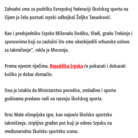
Zahvalni smo za podršku Evropskoj federaciji školskog sporta na
čijem je čelu poznati srpski odbojkaš Željko Tanasković.
Kao i predsjedniku Srpske Miloradu Dodiku, Vladi, gradu Trebinje i
sponzorima koji su zaslužni što smo obezbijedili vrhunske uslove
za takmičenje“, rekla je Moconja.
Prema njenim riječima,
Republika Srpska
će pokazati i dokazati
koliko je dobar domaćin.
Ona je istakla da Ministarstvo porodice, omladine i sporta
godinama predano radi na razvoju školskog sporta.
Kroz Male olimpijske igre, kao najveće školsko sportsko
takmičenje, strpljivo građen put koji je odveo Srpsku na
međunarodnu školsku sportsku scenu.