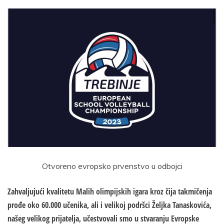
Otvoreno evropsko prvenstvo u odbojci
Zahvaljujući kvalitetu Malih olimpijskih igara kroz čija takmičenja
prođe oko 60.000 učenika, ali i velikoj podršci Željka Tanaskovića,
našeg velikog prijatelja, učestvovali smo u stvaranju Evropske