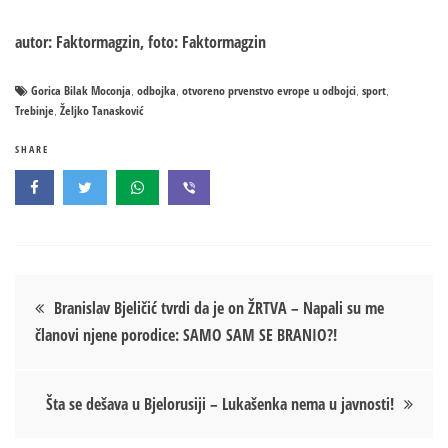
autor: Faktormagzin, foto: Faktormagzin
Gorica Bilak Moconja
odbojka
otvoreno prvenstvo evrope u odbojci
sport
,
,
,
,
Trebinje
Željko Tanasković
,
SHARE
Кретање
Branislav Bjeličić tvrdi da je on ŽRTVA – Napali su me
članovi njene porodice: SAMO SAM SE BRANIO?!
чланка
Šta se dešava u Bjelorusiji – Lukašenka nema u javnosti!