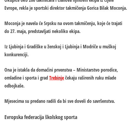
Okupiće oko 200 takmičara i članova njihovih ekipa iz cijele
Evrope, rekla je sportski direktor takmičenja Gorica Bilak Moconja.
Moconja je navela će Srpsku na ovom takmičenju, koje će trajati
do 27. maja, predstavljati nekoliko ekipa.
Iz Ljubinja i Gradiške u ženskoj i Ljubinja i Modriče u muškoj
konkurenciji.
Ona je istakla da domaćini prvenstva – Ministarstvo porodice,
omladine i sporta i grad
Trebinje
čekaju raširenih ruku mlade
odbojkaše.
Mjesecima su predano radili da bi sve doveli do savršenstva.
Evropska federacija školskog sporta