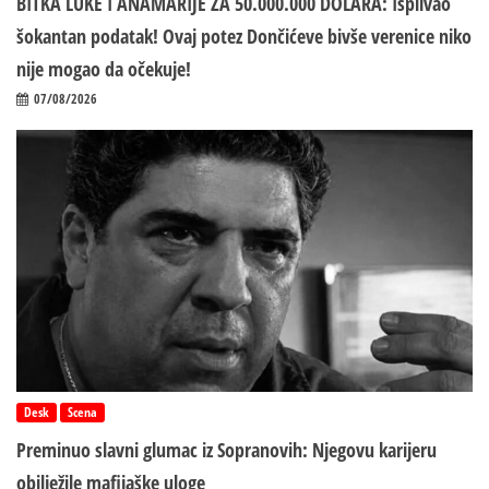
BITKA LUKE I ANAMARIJE ZA 50.000.000 DOLARA: Isplivao
šokantan podatak! Ovaj potez Dončićeve bivše verenice niko
nije mogao da očekuje!
07/08/2026
Desk
Scena
Preminuo slavni glumac iz Sopranovih: Njegovu karijeru
obilježile mafijaške uloge