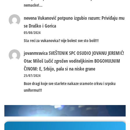
nemacke!…
nevena
Vukanović potpuno izgubio razum: Priviđaju mu
se Draško i Gorica
05/08/2024
Sta reci za vukanovica? nije bolest sve sto boli!!!
jovanmravica
SVEŠTENIK SPC OSUDIO JOVANU JEREMIĆ!
Otac Miloš Lučić zgrožen voditeljkinim BOGOHULNIM
ČINOM: E, Srbijo, pala si na niske grane
25/07/2024
Boze dragi koje sve starlete nakaze sramote crkvu i srpsku
uniformu!!!