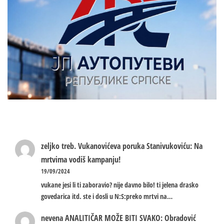
zeljko treb.
Vukanovićeva poruka Stanivukoviću: Na
mrtvima vodiš kampanju!
19/09/2024
vukane jesi li ti zaboravio? nije davno bilo! ti jelena drasko
govedarica itd. ste i dosli u N:S:preko mrtvi na…
nevena
ANALITIČAR MOŽE BITI SVAKO: Obradović