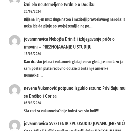
iznijela neutemeljene tvrdnje o Dodiku
26/08/2024
Biljana i njen muz sluge natoa i mrzitelji pravoslavnog naroda!!!
neka ide da pljuje po svojoj zemlji a ne po…
jovanmravica
Nebojša Drinić i izbjegavanje priče o
imovini – PREZNOJAVANJE U STUDIJU
15/08/2024
Kao drasko jelena i vukanovic gledajte ovo gledajte ono lazu ja
sam posten plate redovno dolaze iz britanije amerike
nemacke!…
nevena
Vukanović potpuno izgubio razum: Priviđaju mu
se Draško i Gorica
05/08/2024
Sta reci za vukanovica? nije bolest sve sto boli!!!
jovanmravica
SVEŠTENIK SPC OSUDIO JOVANU JEREMIĆ!