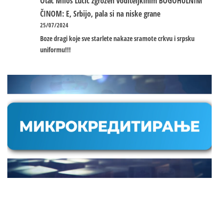
Otac Miloš Lučić zgrožen voditeljkinim BOGOHULNIM
ČINOM: E, Srbijo, pala si na niske grane
25/07/2024
Boze dragi koje sve starlete nakaze sramote crkvu i srpsku
uniformu!!!