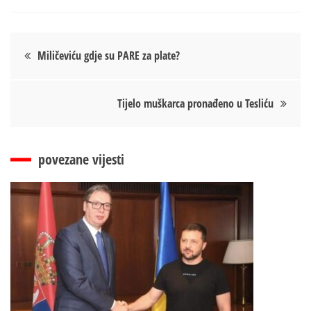
Кретање
Miličeviću gdje su PARE za plate?
чланка
Tijelo muškarca pronađeno u Tesliću
povezane vijesti