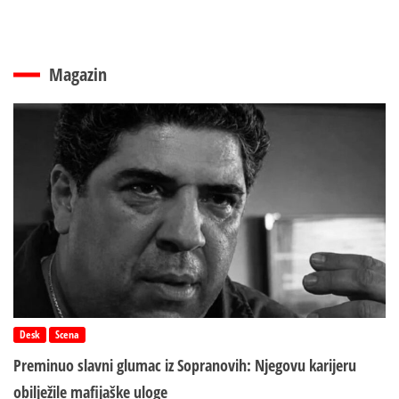
Magazin
Desk
Scena
Preminuo slavni glumac iz Sopranovih: Njegovu karijeru
obilježile mafijaške uloge