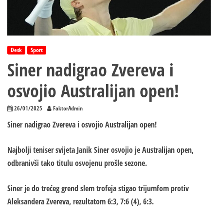
Desk
Sport
Siner nadigrao Zvereva i
osvojio Australijan open!
26/01/2025
FaktorAdmin
Siner nadigrao Zvereva i osvojio Australijan open!
Najbolji teniser svijeta Janik Siner osvojio je Australijan open,
odbranivši tako titulu osvojenu prošle sezone.
Siner je do trećeg grend slem trofeja stigao trijumfom protiv
Aleksandera Zvereva, rezultatom 6:3, 7:6 (4), 6:3.