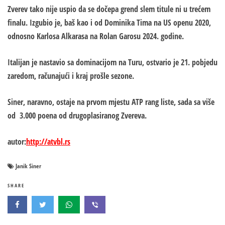
Zverev tako nije uspio da se dočepa grend slem titule ni u trećem
finalu. Izgubio je, baš kao i od Dominika Tima na US openu 2020,
odnosno Karlosa Alkarasa na Rolan Garosu 2024. godine.
Italijan je nastavio sa dominacijom na Turu, ostvario je 21. pobjedu
zaredom, računajući i kraj prošle sezone.
Siner, naravno, ostaje na prvom mjestu ATP rang liste, sada sa više
od 3.000 poena od drugoplasiranog Zvereva.
autor:
http://atvbl.rs
Janik Siner
SHARE