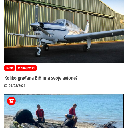
Desk
zanimljivosti
Koliko građana BiH ima svoje avione?
03/08/2026