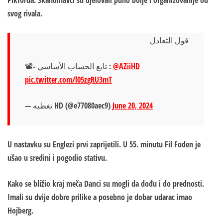
Pikforda. Skandinavci su djelovali puno bolje i organizovanije od
svog rivala.
قول التعادل
📽️- تابع الحساب الأساسي :
@AZiiHD
pic.twitter.com/l05zgRU3mT
— تغطيه HD (@e77080aec9)
June 20, 2024
U nastavku su Englezi prvi zaprijetili. U 55. minutu Fil Foden je
ušao u sredini i pogodio stativu.
Kako se bližio kraj meča Danci su mogli da dođu i do prednosti.
Imali su dvije dobre prilike a posebno je dobar udarac imao
Hojberg.