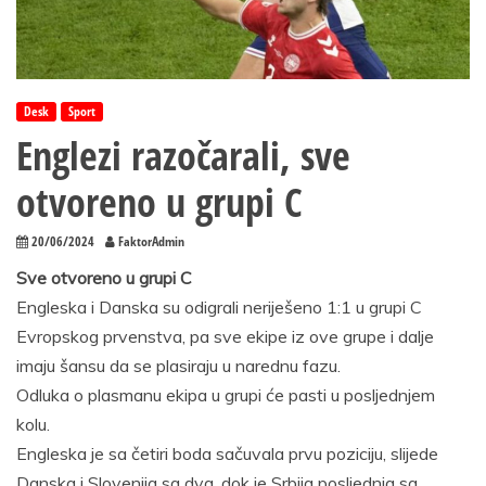
Desk
Sport
Englezi razočarali, sve
otvoreno u grupi C
20/06/2024
FaktorAdmin
Sve otvoreno u grupi C
Engleska i Danska su odigrali neriješeno 1:1 u grupi C
Evropskog prvenstva, pa sve ekipe iz ove grupe i dalje
imaju šansu da se plasiraju u narednu fazu.
Odluka o plasmanu ekipa u grupi će pasti u posljednjem
kolu.
Engleska je sa četiri boda sačuvala prvu poziciju, slijede
Danska i Slovenija sa dva, dok je Srbija posljednja sa