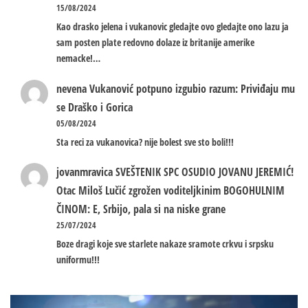
15/08/2024
Kao drasko jelena i vukanovic gledajte ovo gledajte ono lazu ja
sam posten plate redovno dolaze iz britanije amerike
nemacke!…
nevena
Vukanović potpuno izgubio razum: Priviđaju mu
se Draško i Gorica
05/08/2024
Sta reci za vukanovica? nije bolest sve sto boli!!!
jovanmravica
SVEŠTENIK SPC OSUDIO JOVANU JEREMIĆ!
Otac Miloš Lučić zgrožen voditeljkinim BOGOHULNIM
ČINOM: E, Srbijo, pala si na niske grane
25/07/2024
Boze dragi koje sve starlete nakaze sramote crkvu i srpsku
uniformu!!!