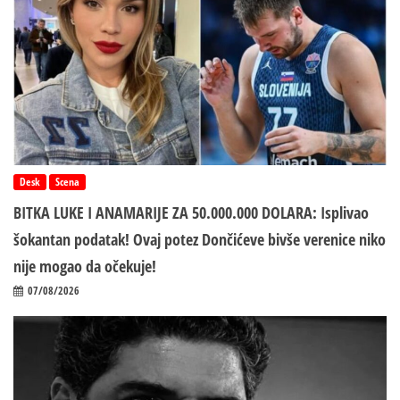
Desk
Scena
BITKA LUKE I ANAMARIJE ZA 50.000.000 DOLARA: Isplivao
šokantan podatak! Ovaj potez Dončićeve bivše verenice niko
nije mogao da očekuje!
07/08/2026