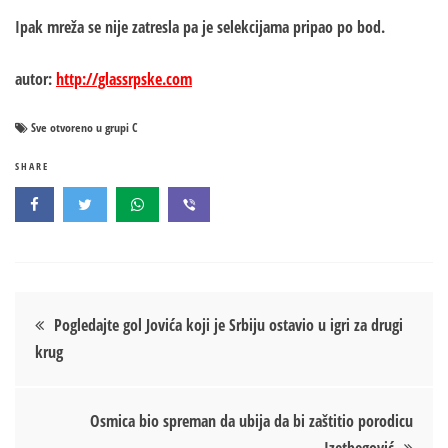
Ipak mreža se nije zatresla pa je selekcijama pripao po bod.
autor:
http://glassrpske.com
Sve otvoreno u grupi C
SHARE
Кретање
Pogledajte gol Jovića koji je Srbiju ostavio u igri za drugi
krug
чланка
Osmica bio spreman da ubija da bi zaštitio porodicu