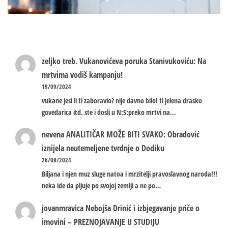
zeljko treb.
Vukanovićeva poruka Stanivukoviću: Na
mrtvima vodiš kampanju!
19/09/2024
vukane jesi li ti zaboravio? nije davno bilo! ti jelena drasko
govedarica itd. ste i dosli u N:S:preko mrtvi na…
nevena
ANALITIČAR MOŽE BITI SVAKO: Obradović
iznijela neutemeljene tvrdnje o Dodiku
26/08/2024
Biljana i njen muz sluge natoa i mrzitelji pravoslavnog naroda!!!
neka ide da pljuje po svojoj zemlji a ne po…
jovanmravica
Nebojša Drinić i izbjegavanje priče o
imovini – PREZNOJAVANJE U STUDIJU