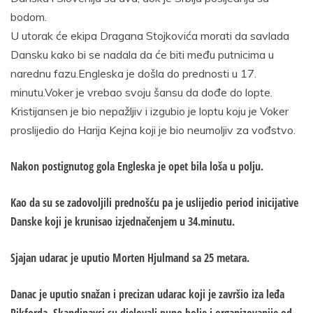
bodom.
U utorak će ekipa Dragana Stojkovića morati da savlada
Dansku kako bi se nadala da će biti među putnicima u
narednu fazu.Engleska je došla do prednosti u 17.
minutu.Voker je vrebao svoju šansu da dođe do lopte.
Kristijansen je bio nepažljiv i izgubio je loptu koju je Voker
proslijedio do Harija Kejna koji je bio neumoljiv za vođstvo.
Nakon postignutog gola Engleska je opet bila loša u polju.
Kao da su se zadovoljili prednošću pa je uslijedio period inicijative
Danske koji je krunisao izjednačenjem u 34.minutu.
Sjajan udarac je uputio Morten Hjulmand sa 25 metara.
Danac je uputio snažan i precizan udarac koji je završio iza leđa