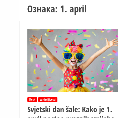
Ознака:
1. april
Desk
zanimljivosti
Svjetski dan šale: Kako je 1.