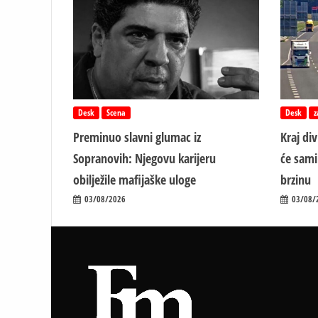
Desk
Scena
Desk
z
Preminuo slavni glumac iz
Kraj di
Sopranovih: Njegovu karijeru
će sami
obilježile mafijaške uloge
brzinu
03/08/2026
03/08/