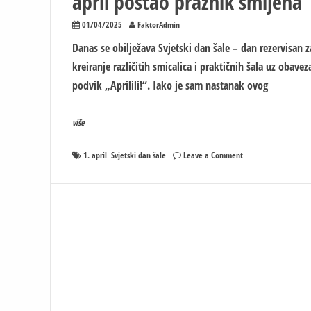
april postao praznik smijeha
01/04/2025
FaktorAdmin
Danas se obilježava Svjetski dan šale – dan rezervisan z
kreiranje različitih smicalica i praktičnih šala uz obavez
podvik „Aprilili!“. Iako je sam nastanak ovog
više
on
1. april
Svjetski dan šale
Leave a Comment
,
Svjetski
dan
šale:
Kako
je
1.
april
postao
praznik
smijeha