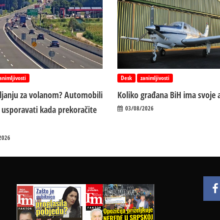
animljivosti
Desk
zanimljivosti
vljanju za volanom? Automobili
Koliko građana BiH ima svoje 
 usporavati kada prekoračite
03/08/2026
2026