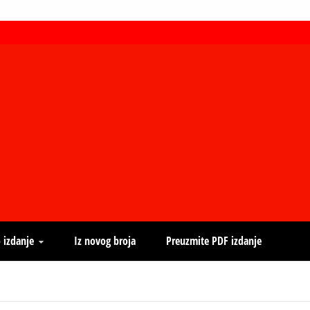
 izdanje
Iz novog broja
Preuzmite PDF izdanje