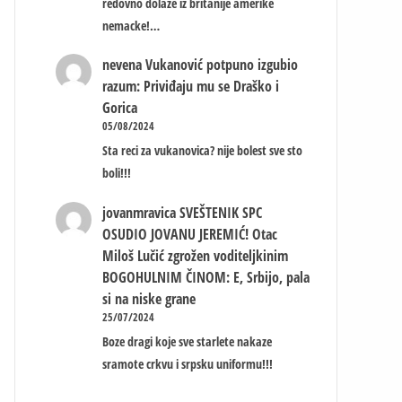
redovno dolaze iz britanije amerike
nemacke!…
nevena
Vukanović potpuno izgubio
razum: Priviđaju mu se Draško i
Gorica
05/08/2024
Sta reci za vukanovica? nije bolest sve sto
boli!!!
jovanmravica
SVEŠTENIK SPC
OSUDIO JOVANU JEREMIĆ! Otac
Miloš Lučić zgrožen voditeljkinim
BOGOHULNIM ČINOM: E, Srbijo, pala
si na niske grane
25/07/2024
Boze dragi koje sve starlete nakaze
sramote crkvu i srpsku uniformu!!!