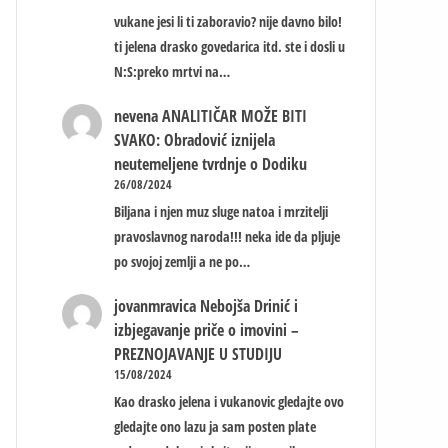
vukane jesi li ti zaboravio? nije davno bilo!
ti jelena drasko govedarica itd. ste i dosli u
N:S:preko mrtvi na…
nevena
ANALITIČAR MOŽE BITI
SVAKO: Obradović iznijela
neutemeljene tvrdnje o Dodiku
26/08/2024
Biljana i njen muz sluge natoa i mrzitelji
pravoslavnog naroda!!! neka ide da pljuje
po svojoj zemlji a ne po…
jovanmravica
Nebojša Drinić i
izbjegavanje priče o imovini –
PREZNOJAVANJE U STUDIJU
15/08/2024
Kao drasko jelena i vukanovic gledajte ovo
gledajte ono lazu ja sam posten plate