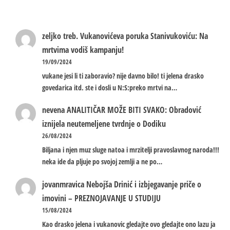
zeljko treb.
Vukanovićeva poruka Stanivukoviću: Na
mrtvima vodiš kampanju!
19/09/2024
vukane jesi li ti zaboravio? nije davno bilo! ti jelena drasko
govedarica itd. ste i dosli u N:S:preko mrtvi na…
nevena
ANALITIČAR MOŽE BITI SVAKO: Obradović
iznijela neutemeljene tvrdnje o Dodiku
26/08/2024
Biljana i njen muz sluge natoa i mrzitelji pravoslavnog naroda!!!
neka ide da pljuje po svojoj zemlji a ne po…
jovanmravica
Nebojša Drinić i izbjegavanje priče o
imovini – PREZNOJAVANJE U STUDIJU
15/08/2024
Kao drasko jelena i vukanovic gledajte ovo gledajte ono lazu ja