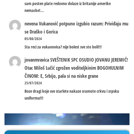
sam posten plate redovno dolaze iz britanije amerike
nemacke!…
nevena
Vukanović potpuno izgubio razum: Priviđaju mu
se Draško i Gorica
05/08/2024
Sta reci za vukanovica? nije bolest sve sto boli!!!
jovanmravica
SVEŠTENIK SPC OSUDIO JOVANU JEREMIĆ!
Otac Miloš Lučić zgrožen voditeljkinim BOGOHULNIM
ČINOM: E, Srbijo, pala si na niske grane
25/07/2024
Boze dragi koje sve starlete nakaze sramote crkvu i srpsku
uniformu!!!