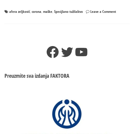
on
afera zeljković
corona
maške
Specijlano tužilaštvo
Leave a Comment
,
,
,
Uhapšen
zbog
prodaje
MASKI
po
Facebook
Twitter
YouTube
višestruko
većim
cijenama?!
Preuzmite sva izdanja
FAKTORA