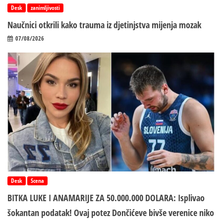
Desk
zanimljivosti
Naučnici otkrili kako trauma iz d‌jetinjstva mijenja mozak
07/08/2026
Desk
Scena
BITKA LUKE I ANAMARIJE ZA 50.000.000 DOLARA: Isplivao
šokantan podatak! Ovaj potez Dončićeve bivše verenice niko