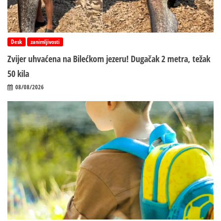
Desk
zanimljivosti
Zvijer uhvaćena na Bilećkom jezeru! Dugačak 2 metra, težak
50 kila
08/08/2026