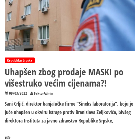
Republika Srpska
Uhapšen zbog prodaje MASKI po
višestruko većim cijenama?!
09/03/2022
FaktorAdmin
Sani Crljić, direktor banjalučke firme “Sineks laboratorija”, koju je
juče uhapšen u okviru istrage protiv Branislava Zeljkovića, bivšeg
direktora Instituta za javno zdravstvo Republike Srpske,
više