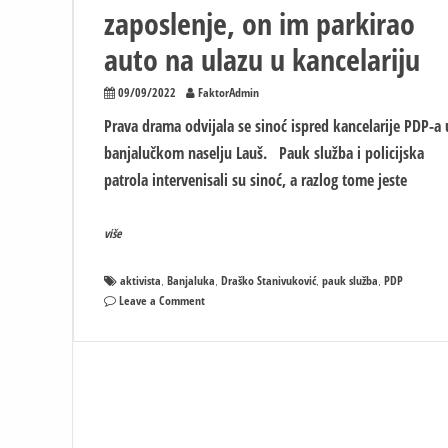
zaposlenje, on im parkirao
auto na ulazu u kancelariju
09/09/2022
FaktorAdmin
Prava drama odvijala se sinoć ispred kancelarije PDP-a 
banjalučkom naselju Lauš. Pauk služba i policijska
patrola intervenisali su sinoć, a razlog tome jeste
više
aktivista
Banjaluka
Draško Stanivuković
pauk služba
PDP
,
,
,
,
on
Leave a Comment
HAOS
ispred
prostorija
PDP-
a:
Prevarili
aktivistu