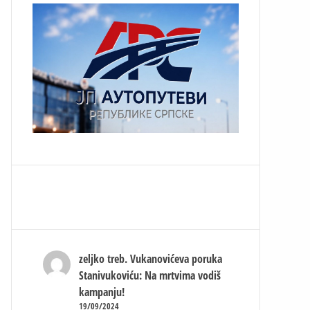
zeljko treb.
Vukanovićeva poruka
Stanivukoviću: Na mrtvima vodiš
kampanju!
19/09/2024