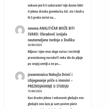
vukane jesi li ti zaboravio? nije davno bilo!
ti jelena drasko govedarica itd. ste i dosli u
N:S:preko mrtvi na…
nevena
ANALITIČAR MOŽE BITI
SVAKO: Obradović iznijela
neutemeljene tvrdnje o Dodiku
26/08/2024
Biljana i njen muz sluge natoa i mrzitelji
pravoslavnog naroda!!! neka ide da pljuje
po svojoj zemlji a ne po…
jovanmravica
Nebojša Drinić i
izbjegavanje priče o imovini –
PREZNOJAVANJE U STUDIJU
15/08/2024
Kao drasko jelena i vukanovic gledajte ovo
gledajte ono lazu ja sam posten plate