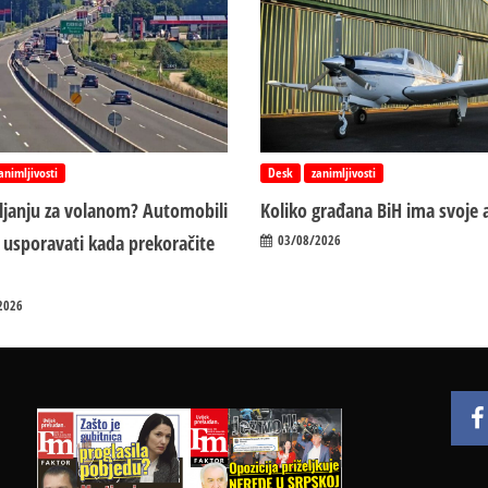
animljivosti
Desk
zanimljivosti
vljanju za volanom? Automobili
Koliko građana BiH ima svoje 
 usporavati kada prekoračite
03/08/2026
2026