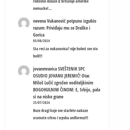
redovno dolaze iz britanije amerike
nemacke!…
nevena
Vukanović potpuno izgubio
razum: Priviđaju mu se Draško i
Gorica
05/08/2024
Sta reci za vukanovica? nije bolest sve sto
boli!!!
jovanmravica
SVEŠTENIK SPC
OSUDIO JOVANU JEREMIĆ! Otac
Miloš Lučić zgrožen voditeljkinim
BOGOHULNIM ČINOM: E, Srbijo, pala
si na niske grane
25/07/2024
Boze dragi koje sve starlete nakaze
sramote crkvu i srpsku uniformu!!!