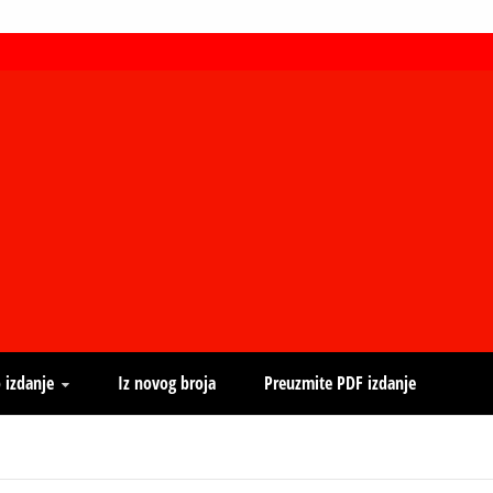
 izdanje
Iz novog broja
Preuzmite PDF izdanje