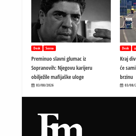
Desk
Scena
Desk
z
Preminuo slavni glumac iz
Kraj di
Sopranovih: Njegovu karijeru
će sami
obilježile mafijaške uloge
brzinu
03/08/2026
03/08/