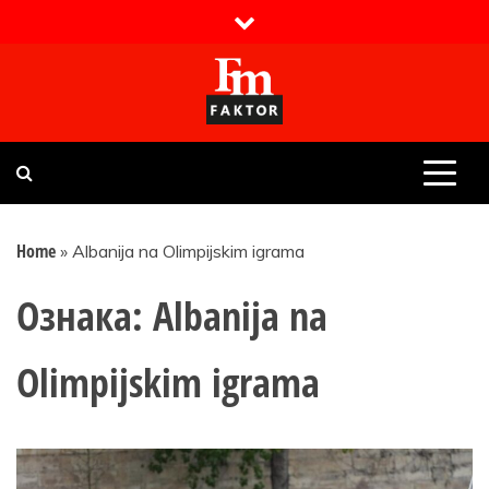
Skip
to
content
Faktor magazin
Uvijek presudan
Home
»
Albanija na Olimpijskim igrama
Ознака:
Albanija na
Olimpijskim igrama