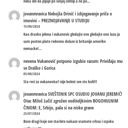
neka ide da pljuje po svojoj zemlji a ne po…
jovanmravica
Nebojša Drinić i izbjegavanje priče o
imovini – PREZNOJAVANJE U STUDIJU
15/08/2024
Kao drasko jelena i vukanovic gledajte ovo gledajte ono lazu ja
sam posten plate redovno dolaze iz britanije amerike
nemacke!…
nevena
Vukanović potpuno izgubio razum: Priviđaju mu
se Draško i Gorica
05/08/2024
Sta reci za vukanovica? nije bolest sve sto boli!!!
jovanmravica
SVEŠTENIK SPC OSUDIO JOVANU JEREMIĆ!
Otac Miloš Lučić zgrožen voditeljkinim BOGOHULNIM
ČINOM: E, Srbijo, pala si na niske grane
25/07/2024
Boze dragi koje sve starlete nakaze sramote crkvu i srpsku