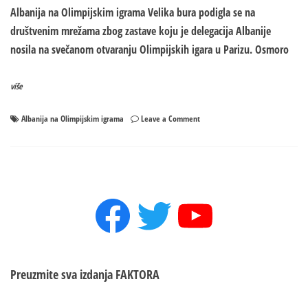
Albanija na Olimpijskim igrama Velika bura podigla se na
društvenim mrežama zbog zastave koju je delegacija Albanije
nosila na svečanom otvaranju Olimpijskih igara u Parizu. Osmoro
više
on
Albanija na Olimpijskim igrama
Leave a Comment
ALBANCI
SE
PROPISNO
OBRUKALI
NA
Facebook
Twitter
YouTube
OTVARANJU
OLIMPIJSKIH
IGARA!
Izbio
skandal
zbog
Preuzmite sva izdanja
FAKTORA
„LAŽNE
ZASTAVE“