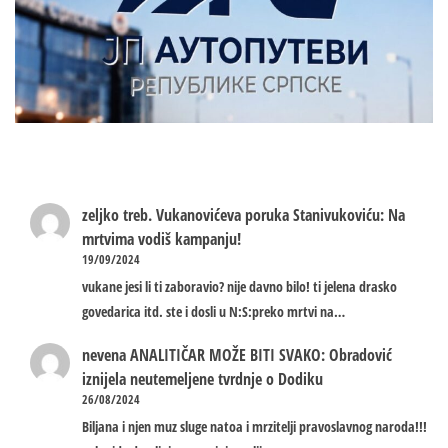
zeljko treb.
Vukanovićeva poruka Stanivukoviću: Na
mrtvima vodiš kampanju!
19/09/2024
vukane jesi li ti zaboravio? nije davno bilo! ti jelena drasko
govedarica itd. ste i dosli u N:S:preko mrtvi na…
nevena
ANALITIČAR MOŽE BITI SVAKO: Obradović
iznijela neutemeljene tvrdnje o Dodiku
26/08/2024
Biljana i njen muz sluge natoa i mrzitelji pravoslavnog naroda!!!