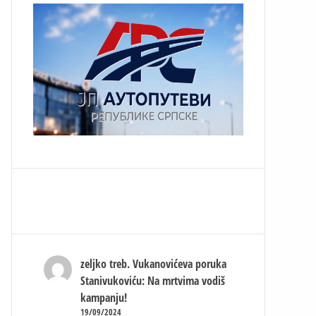
zeljko treb.
Vukanovićeva poruka
Stanivukoviću: Na mrtvima vodiš
kampanju!
19/09/2024