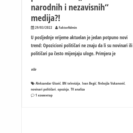
narodnih i nezavisnih“
medija?!
29/03/2022
FaktorAdmin
U posljednje vrijeme aktuelan je jedan potpuno novi
trend: Opozicioni političari ne znaju da li su novinari ili
političari pa često mijenjaju uloge. Primjera je
više
Aleksandar Gluvić
BN televizija
Ivan Begić
Nebojša Vukanović
,
,
,
,
novinari političari
opozicja
TV analiza
,
,
на
1 коментар
TV
analiza:
Opozicioni
političari
kao
„novinari