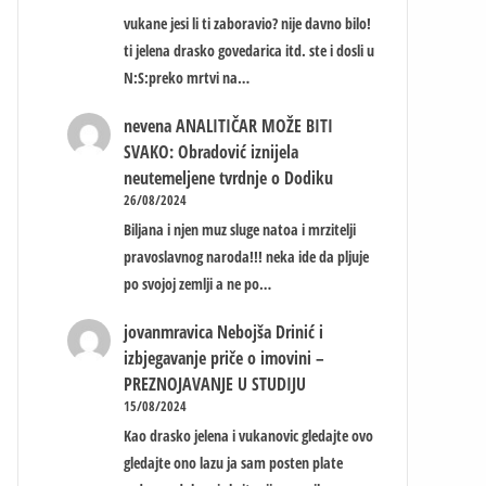
vukane jesi li ti zaboravio? nije davno bilo!
ti jelena drasko govedarica itd. ste i dosli u
N:S:preko mrtvi na…
nevena
ANALITIČAR MOŽE BITI
SVAKO: Obradović iznijela
neutemeljene tvrdnje o Dodiku
26/08/2024
Biljana i njen muz sluge natoa i mrzitelji
pravoslavnog naroda!!! neka ide da pljuje
po svojoj zemlji a ne po…
jovanmravica
Nebojša Drinić i
izbjegavanje priče o imovini –
PREZNOJAVANJE U STUDIJU
15/08/2024
Kao drasko jelena i vukanovic gledajte ovo
gledajte ono lazu ja sam posten plate