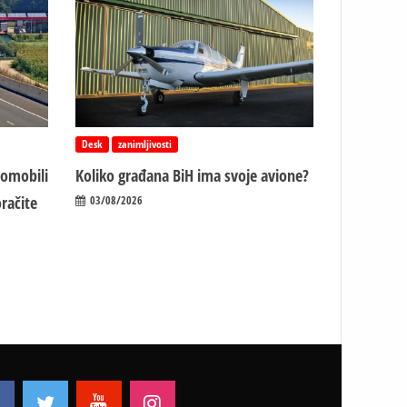
Desk
zanimljivosti
tomobili
Koliko građana BiH ima svoje avione?
račite
03/08/2026