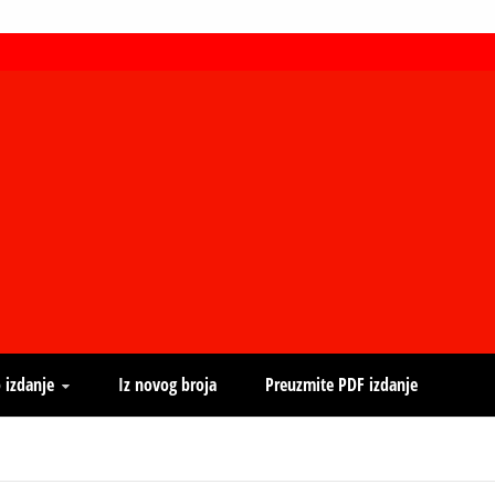
 izdanje
Iz novog broja
Preuzmite PDF izdanje