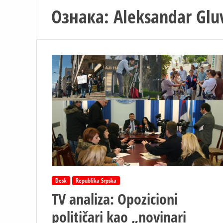
Ознака:
Aleksandar Glu
Desk
Republika Srpska
TV analiza: Opozicioni
političari kao „novinari