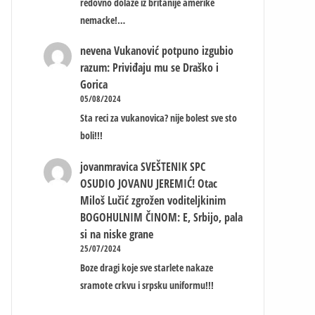
redovno dolaze iz britanije amerike
nemacke!…
nevena
Vukanović potpuno izgubio
razum: Priviđaju mu se Draško i
Gorica
05/08/2024
Sta reci za vukanovica? nije bolest sve sto
boli!!!
jovanmravica
SVEŠTENIK SPC
OSUDIO JOVANU JEREMIĆ! Otac
Miloš Lučić zgrožen voditeljkinim
BOGOHULNIM ČINOM: E, Srbijo, pala
si na niske grane
25/07/2024
Boze dragi koje sve starlete nakaze
sramote crkvu i srpsku uniformu!!!