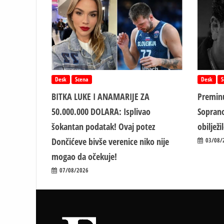
Desk
Scena
Desk
S
BITKA LUKE I ANAMARIJE ZA
Preminu
50.000.000 DOLARA: Isplivao
Soprano
šokantan podatak! Ovaj potez
obiljež
Dončićeve bivše verenice niko nije
03/08/
mogao da očekuje!
07/08/2026