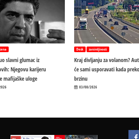
cena
Desk
zanimljivosti
o slavni glumac iz
Kraj divljanju za volanom? Au
vih: Njegovu karijeru
će sami usporavati kada preko
ile mafijaške uloge
brzinu
2026
03/08/2026