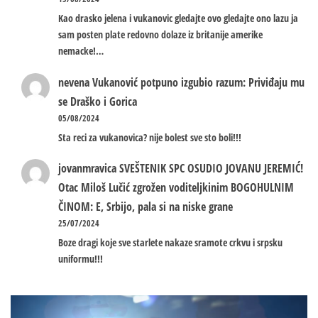
Kao drasko jelena i vukanovic gledajte ovo gledajte ono lazu ja
sam posten plate redovno dolaze iz britanije amerike
nemacke!…
nevena
Vukanović potpuno izgubio razum: Priviđaju mu
se Draško i Gorica
05/08/2024
Sta reci za vukanovica? nije bolest sve sto boli!!!
jovanmravica
SVEŠTENIK SPC OSUDIO JOVANU JEREMIĆ!
Otac Miloš Lučić zgrožen voditeljkinim BOGOHULNIM
ČINOM: E, Srbijo, pala si na niske grane
25/07/2024
Boze dragi koje sve starlete nakaze sramote crkvu i srpsku
uniformu!!!