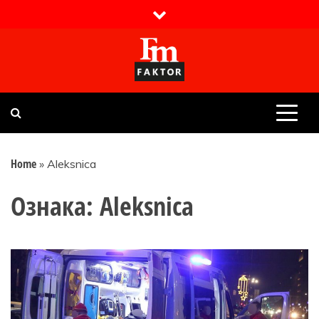
Skip
to
content
Faktor magazin
Uvijek presudan
Home
»
Aleksnica
Ознака:
Aleksnica