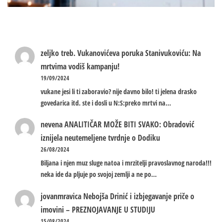
zeljko treb.
Vukanovićeva poruka Stanivukoviću: Na
mrtvima vodiš kampanju!
19/09/2024
vukane jesi li ti zaboravio? nije davno bilo! ti jelena drasko
govedarica itd. ste i dosli u N:S:preko mrtvi na…
nevena
ANALITIČAR MOŽE BITI SVAKO: Obradović
iznijela neutemeljene tvrdnje o Dodiku
26/08/2024
Biljana i njen muz sluge natoa i mrzitelji pravoslavnog naroda!!!
neka ide da pljuje po svojoj zemlji a ne po…
jovanmravica
Nebojša Drinić i izbjegavanje priče o
imovini – PREZNOJAVANJE U STUDIJU
15/08/2024