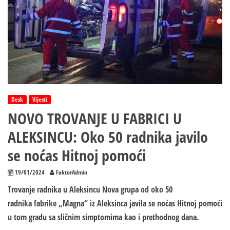
Desk
Vijesti
NOVO TROVANJE U FABRICI U
ALEKSINCU: Oko 50 radnika javilo
se noćas Hitnoj pomoći
19/01/2024
FaktorAdmin
Trovanje radnika u Aleksincu Nova grupa od oko 50
radnika fabrike „Magna“ iz Aleksinca javila se noćas Hitnoj pomoći
u tom gradu sa sličnim simptomima kao i prethodnog dana.