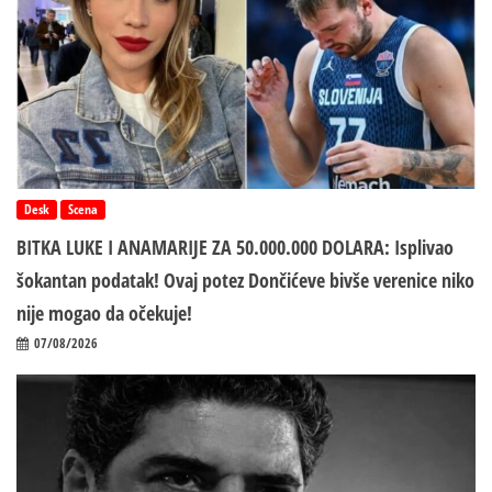
Desk
Scena
BITKA LUKE I ANAMARIJE ZA 50.000.000 DOLARA: Isplivao
šokantan podatak! Ovaj potez Dončićeve bivše verenice niko
nije mogao da očekuje!
07/08/2026