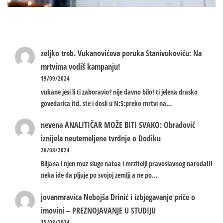
zeljko treb.
Vukanovićeva poruka Stanivukoviću: Na
mrtvima vodiš kampanju!
19/09/2024
vukane jesi li ti zaboravio? nije davno bilo! ti jelena drasko
govedarica itd. ste i dosli u N:S:preko mrtvi na…
nevena
ANALITIČAR MOŽE BITI SVAKO: Obradović
iznijela neutemeljene tvrdnje o Dodiku
26/08/2024
Biljana i njen muz sluge natoa i mrzitelji pravoslavnog naroda!!!
neka ide da pljuje po svojoj zemlji a ne po…
jovanmravica
Nebojša Drinić i izbjegavanje priče o
imovini – PREZNOJAVANJE U STUDIJU
15/08/2024