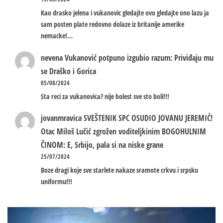
Kao drasko jelena i vukanovic gledajte ovo gledajte ono lazu ja
sam posten plate redovno dolaze iz britanije amerike
nemacke!…
nevena
Vukanović potpuno izgubio razum: Priviđaju mu
se Draško i Gorica
05/08/2024
Sta reci za vukanovica? nije bolest sve sto boli!!!
jovanmravica
SVEŠTENIK SPC OSUDIO JOVANU JEREMIĆ!
Otac Miloš Lučić zgrožen voditeljkinim BOGOHULNIM
ČINOM: E, Srbijo, pala si na niske grane
25/07/2024
Boze dragi koje sve starlete nakaze sramote crkvu i srpsku
uniformu!!!