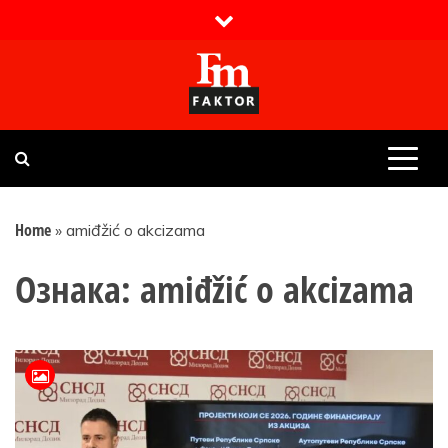
Skip
to
content
Faktor magazin
Uvijek presudan
Home
»
amiđžić o akcizama
Ознака:
amiđžić o akcizama