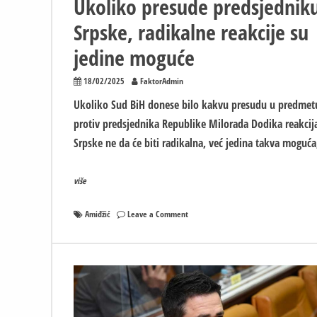
Ukoliko presude predsjednik
Srpske, radikalne reakcije su
jedine moguće
18/02/2025
FaktorAdmin
Ukoliko Sud BiH donese bilo kakvu presudu u predmet
protiv predsjednika Republike Milorada Dodika reakcij
Srpske ne da će biti radikalna, već jedina takva moguća
više
on
Amiđžić
Leave a Comment
Ukoliko
presude
predsjedniku
Srpske,
radikalne
reakcije
su