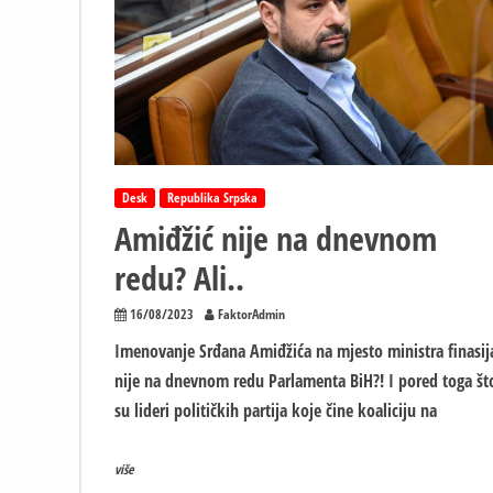
jedine
moguće
Desk
Republika Srpska
Amiđžić nije na dnevnom
redu? Ali..
16/08/2023
FaktorAdmin
Imenovanje Srđana Amiđžića na mjesto ministra finasij
nije na dnevnom redu Parlamenta BiH?! I pored toga št
su lideri političkih partija koje čine koaliciju na
više