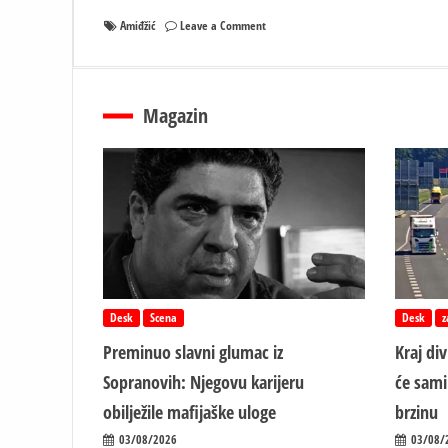
on
Amiđžić
Leave a Comment
Amiđžić
nije
na
dnevnom
Magazin
redu?
Ali..
Desk
Scena
Desk
z
Preminuo slavni glumac iz
Kraj di
Sopranovih: Njegovu karijeru
će sami
obilježile mafijaške uloge
brzinu
03/08/2026
03/08/