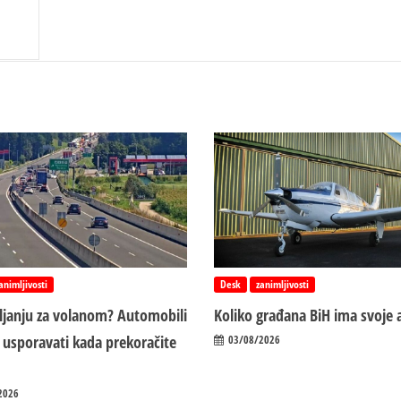
animljivosti
Desk
zanimljivosti
vljanju za volanom? Automobili
Koliko građana BiH ima svoje 
 usporavati kada prekoračite
03/08/2026
2026