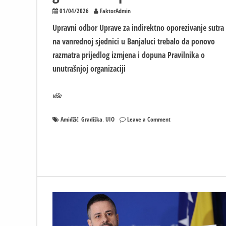
01/04/2026
FaktorAdmin
Upravni odbor Uprave za indirektno oporezivanje sutra 
na vanrednoj sjednici u Banjaluci trebalo da ponovo
razmatra prijedlog izmjena i dopuna Pravilnika o
unutrašnjoj organizaciji
više
on
Amiđžić
Gradiška
UIO
Leave a Comment
,
,
Sutra
vanredna
sjednica
UIO
o
graničnom
prelazu
Gradiška