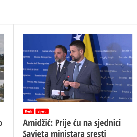
Desk
Vijesti
o
Amidžić: Prije ću na sjednici
Savjeta ministara sresti