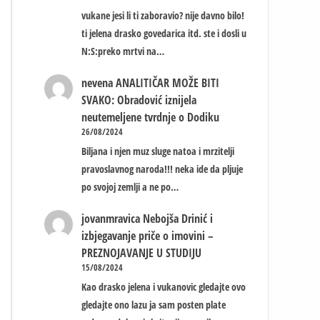
vukane jesi li ti zaboravio? nije davno bilo!
ti jelena drasko govedarica itd. ste i dosli u
N:S:preko mrtvi na…
nevena
ANALITIČAR MOŽE BITI
SVAKO: Obradović iznijela
neutemeljene tvrdnje o Dodiku
26/08/2024
Biljana i njen muz sluge natoa i mrzitelji
pravoslavnog naroda!!! neka ide da pljuje
po svojoj zemlji a ne po…
jovanmravica
Nebojša Drinić i
izbjegavanje priče o imovini –
PREZNOJAVANJE U STUDIJU
15/08/2024
Kao drasko jelena i vukanovic gledajte ovo
gledajte ono lazu ja sam posten plate