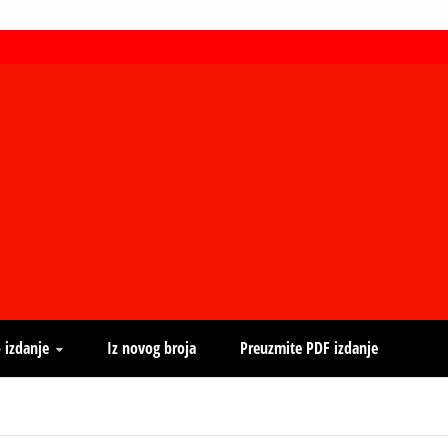
 izdanje
Iz novog broja
Preuzmite PDF izdanje