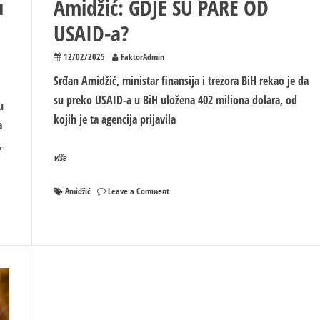
u
Amidžić: GDJE SU PARE OD
USAID-a?
12/02/2025
FaktorAdmin
Srđan Amidžić, ministar finansija i trezora BiH rekao je da
su preko USAID-a u BiH uložena 402 miliona dolara, od
u
kojih je ta agencija prijavila
a
,
više
on
Amiđžić
Leave a Comment
Amidžić:
GDJE
SU
PARE
OD
USAID-
a?