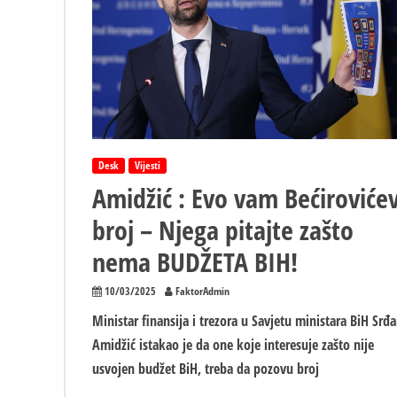
Desk
Vijesti
Amidžić : Evo vam Bećiroviće
broj – Njega pitajte zašto
nema BUDŽETA BIH!
10/03/2025
FaktorAdmin
Ministar finansija i trezora u Savjetu ministara BiH Srđ
Amidžić istakao je da one koje interesuje zašto nije
usvojen budžet BiH, treba da pozovu broj