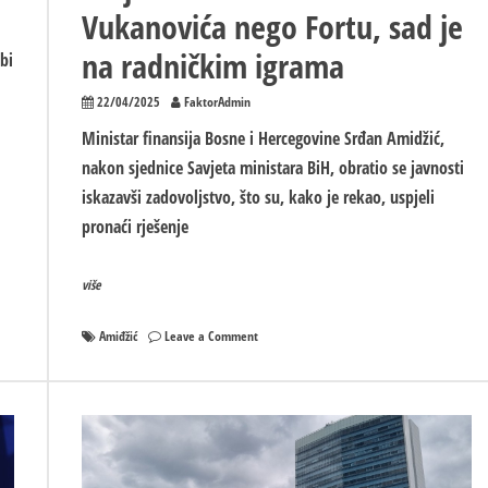
Vukanovića nego Fortu, sad je
na radničkim igrama
bi
22/04/2025
FaktorAdmin
Ministar finansija Bosne i Hercegovine Srđan Amidžić,
nakon sjednice Savjeta ministara BiH, obratio se javnosti
iskazavši zadovoljstvo, što su, kako je rekao, uspjeli
pronaći rješenje
više
on
Amiđžić
Leave a Comment
Amidžić:
Prije
ću
na
sjednici
Savjeta
ministara