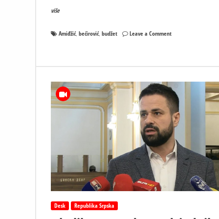
više
on
Amiđžić
bećirović
budžet
Leave a Comment
,
,
Amidžić
:
Evo
vam
Bećirovićev
broj
–
Njega
pitajte
zašto
nema
BUDŽETA
BIH!
Desk
Republika Srpska