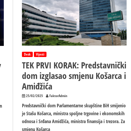
sresti
Vukanovića
nego
Fortu,
sad
je
na
radničkim
igrama
Desk
Vijesti
TEK PRVI KORAK: Predstavnički
v
dom izglasao smjenu Košarca i
Amiđžića
25/02/2025
FaktorAdmin
Predstavnički dom Parlamentarne skupštine BiH smijenio
an
je Stašu Košarca, ministra spoljne trgovine i ekonomskih
odnosa i Srđana Amidžića, ministra finansija i trezora. Za
smjenu Košarca