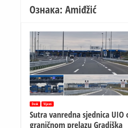
Ознака:
Amiđžić
Desk
Vijesti
Sutra vanredna sjednica UIO 
graničnom prelazu Gradiška