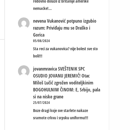
redovno dolaze iz britanije amerike
nemacke!…
nevena
Vukanović potpuno izgubio
razum: Priviđaju mu se Draško i
Gorica
05/08/2024
Sta reci za vukanovica? nije bolest sve sto
boli!!!
jovanmravica
SVEŠTENIK SPC
OSUDIO JOVANU JEREMIĆ! Otac
Miloš Lučić zgrožen voditeljkinim
BOGOHULNIM ČINOM: E, Srbijo, pala
si na niske grane
25/07/2024
Boze dragi koje sve starlete nakaze
sramote crkvu i srpsku uniformu!!!