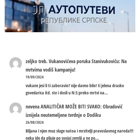
zeljko treb.
Vukanovićeva poruka Stanivukoviću: Na
mrtvima vodiš kampanju!
19/09/2024
vukane jesi li ti zaboravio? nije davno bilo! ti jelena drasko
govedarica itd. ste i dosli u N:S:preko mrtvi na…
nevena
ANALITIČAR MOŽE BITI SVAKO: Obradović
iznijela neutemeljene tvrdnje o Dodiku
26/08/2024
Biljana i njen muz sluge natoa i mrzitelji pravoslavnog naroda!!!
neka ide da pljuje po svojoj zemlji a ne po…