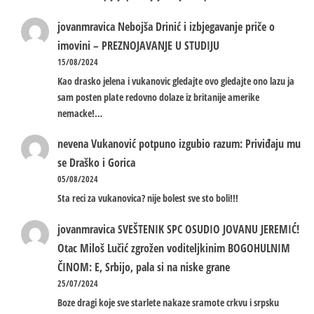
jovanmravica
Nebojša Drinić i izbjegavanje priče o
imovini – PREZNOJAVANJE U STUDIJU
15/08/2024
Kao drasko jelena i vukanovic gledajte ovo gledajte ono lazu ja
sam posten plate redovno dolaze iz britanije amerike
nemacke!…
nevena
Vukanović potpuno izgubio razum: Priviđaju mu
se Draško i Gorica
05/08/2024
Sta reci za vukanovica? nije bolest sve sto boli!!!
jovanmravica
SVEŠTENIK SPC OSUDIO JOVANU JEREMIĆ!
Otac Miloš Lučić zgrožen voditeljkinim BOGOHULNIM
ČINOM: E, Srbijo, pala si na niske grane
25/07/2024
Boze dragi koje sve starlete nakaze sramote crkvu i srpsku