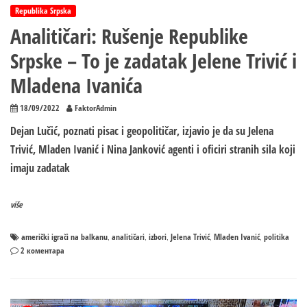
Republika Srpska
Analitičari: Rušenje Republike
Srpske – To je zadatak Jelene Trivić i
Mladena Ivanića
18/09/2022
FaktorAdmin
Dejan Lučić, poznati pisac i geopolitičar, izjavio je da su Jelena
Trivić, Mladen Ivanić i Nina Janković agenti i oficiri stranih sila koji
imaju zadatak
više
američki igrači na balkanu
analitičari
izbori
Jelena Trivić
Mladen Ivanić
politika
,
,
,
,
,
на
2 коментара
Analitičari:
Rušenje
Republike
Srpske