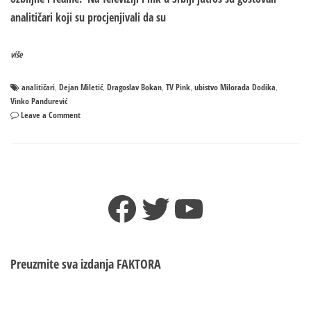
analitičari koji su procjenjivali da su
više
analitičari
Dejan Miletić
Dragoslav Bokan
TV Pink
ubistvo Milorada Dodika
,
,
,
,
,
Vinko Pandurević
on
Leave a Comment
Analitičari:
Prijetnje
Miloradu
Dodiku
REALNE
Facebook
Twitter
YouTube
I
OSTVARIVE!
Preuzmite sva izdanja
FAKTORA