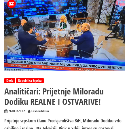
–
To
je
zadatak
Jelene
Trivić
i
Mladena
Ivanića
Desk
Republika Srpska
Analitičari: Prijetnje Miloradu
Dodiku REALNE I OSTVARIVE!
26/03/2022
FaktorAdmin
Prijetnje srpskom članu Predsjendištva BiH, Miloradu Dodiku vrlo
ozbiljne i realne. Na Televiziji Pink u Srbiji jutros su gostovali