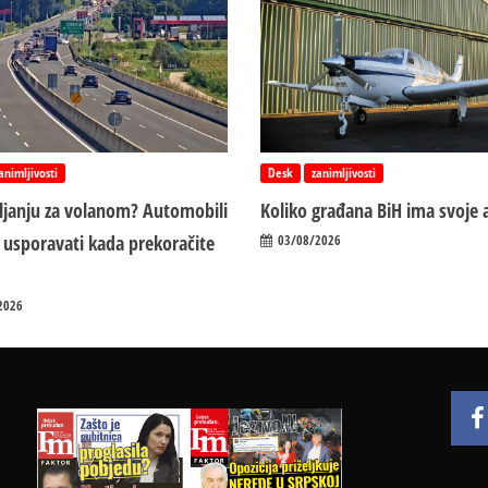
animljivosti
Desk
zanimljivosti
vljanju za volanom? Automobili
Koliko građana BiH ima svoje 
 usporavati kada prekoračite
03/08/2026
2026