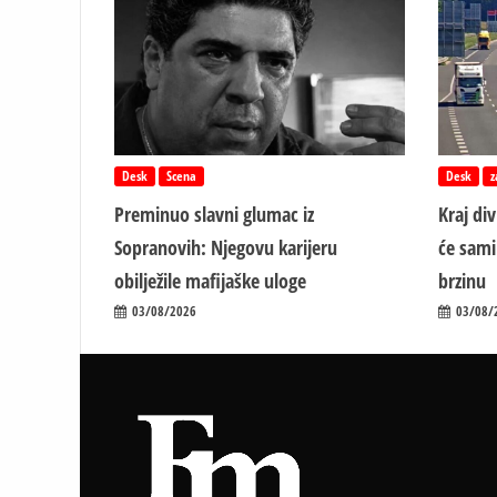
Desk
Scena
Desk
z
Preminuo slavni glumac iz
Kraj di
Sopranovih: Njegovu karijeru
će sami
obilježile mafijaške uloge
brzinu
03/08/2026
03/08/