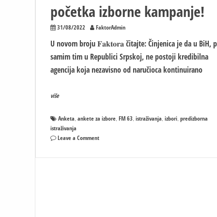
početka izborne kampanje!
31/08/2022
FaktorAdmin
U novom broju 𝐅𝐚𝐤𝐭𝐨𝐫𝐚 čitajte: Činjenica je da u BiH, 
samim tim u Republici Srpskoj, ne postoji kredibilna
agencija koja nezavisno od naručioca kontinuirano
više
Anketa
ankete za izbore
FM 63
istraživanja
izbori
predizborna
,
,
,
,
,
istraživanja
on
Leave a Comment
Predizborna
ISTRAŽIVANJA:
Velika
analiza
svih
anketa
do
početka