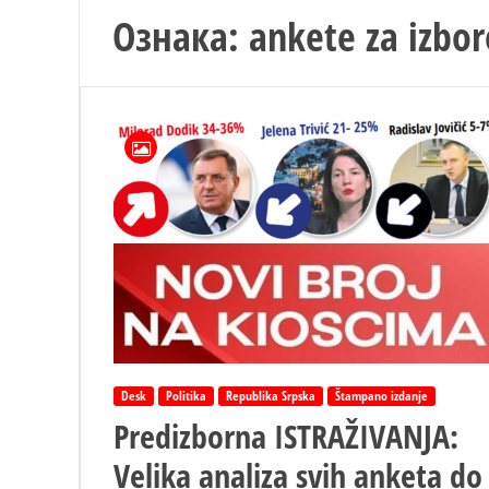
Ознака:
ankete za izbor
Desk
Politika
Republika Srpska
Štampano izdanje
Predizborna ISTRAŽIVANJA:
Velika analiza svih anketa do