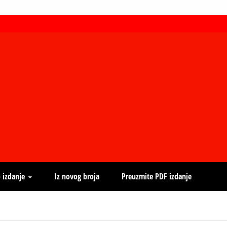
 izdanje
Iz novog broja
Preuzmite PDF izdanje