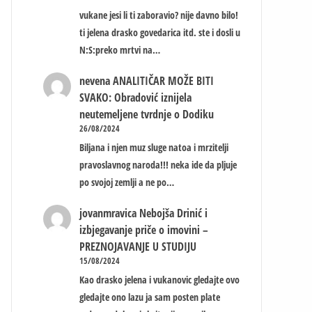
vukane jesi li ti zaboravio? nije davno bilo!
ti jelena drasko govedarica itd. ste i dosli u
N:S:preko mrtvi na…
nevena
ANALITIČAR MOŽE BITI
SVAKO: Obradović iznijela
neutemeljene tvrdnje o Dodiku
26/08/2024
Biljana i njen muz sluge natoa i mrzitelji
pravoslavnog naroda!!! neka ide da pljuje
po svojoj zemlji a ne po…
jovanmravica
Nebojša Drinić i
izbjegavanje priče o imovini –
PREZNOJAVANJE U STUDIJU
15/08/2024
Kao drasko jelena i vukanovic gledajte ovo
gledajte ono lazu ja sam posten plate