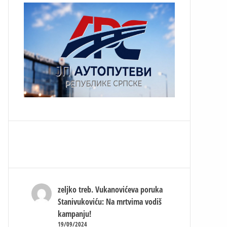
zeljko treb.
Vukanovićeva poruka
Stanivukoviću: Na mrtvima vodiš
kampanju!
19/09/2024