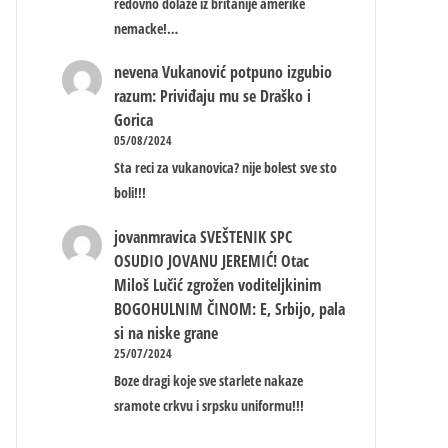
redovno dolaze iz britanije amerike
nemacke!…
nevena
Vukanović potpuno izgubio
razum: Priviđaju mu se Draško i
Gorica
05/08/2024
Sta reci za vukanovica? nije bolest sve sto
boli!!!
jovanmravica
SVEŠTENIK SPC
OSUDIO JOVANU JEREMIĆ! Otac
Miloš Lučić zgrožen voditeljkinim
BOGOHULNIM ČINOM: E, Srbijo, pala
si na niske grane
25/07/2024
Boze dragi koje sve starlete nakaze
sramote crkvu i srpsku uniformu!!!