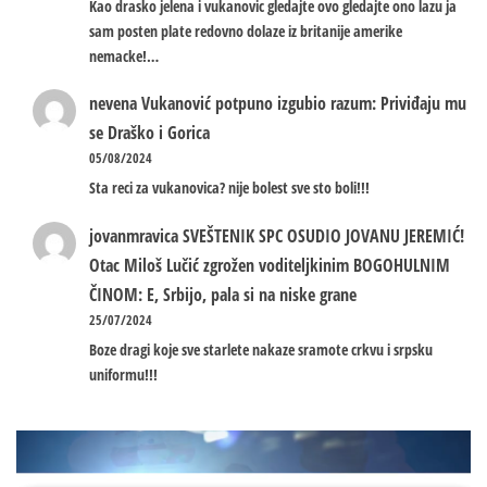
Kao drasko jelena i vukanovic gledajte ovo gledajte ono lazu ja
sam posten plate redovno dolaze iz britanije amerike
nemacke!…
nevena
Vukanović potpuno izgubio razum: Priviđaju mu
se Draško i Gorica
05/08/2024
Sta reci za vukanovica? nije bolest sve sto boli!!!
jovanmravica
SVEŠTENIK SPC OSUDIO JOVANU JEREMIĆ!
Otac Miloš Lučić zgrožen voditeljkinim BOGOHULNIM
ČINOM: E, Srbijo, pala si na niske grane
25/07/2024
Boze dragi koje sve starlete nakaze sramote crkvu i srpsku
uniformu!!!