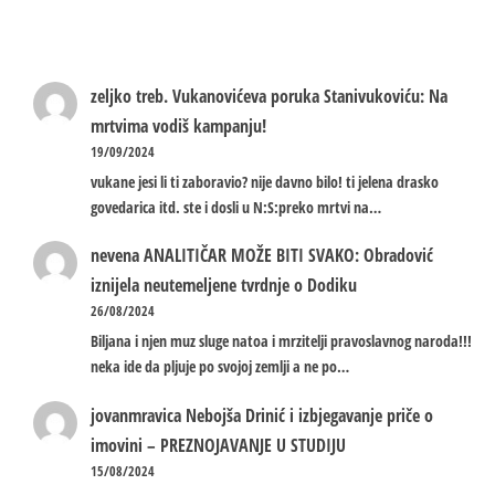
zeljko treb.
Vukanovićeva poruka Stanivukoviću: Na
mrtvima vodiš kampanju!
19/09/2024
vukane jesi li ti zaboravio? nije davno bilo! ti jelena drasko
govedarica itd. ste i dosli u N:S:preko mrtvi na…
nevena
ANALITIČAR MOŽE BITI SVAKO: Obradović
iznijela neutemeljene tvrdnje o Dodiku
26/08/2024
Biljana i njen muz sluge natoa i mrzitelji pravoslavnog naroda!!!
neka ide da pljuje po svojoj zemlji a ne po…
jovanmravica
Nebojša Drinić i izbjegavanje priče o
imovini – PREZNOJAVANJE U STUDIJU
15/08/2024