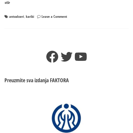
više
on
antvakseri
karibi
Leave a Comment
,
KARIBI:
Povrijeđeno
nekoliko
policajaca
(VIDEO)
Facebook
Twitter
YouTube
Preuzmite sva izdanja
FAKTORA