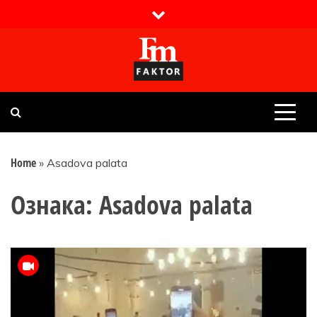
Skip
to
content
Faktor magazin
Uvijek presudan
Home
»
Asadova palata
Ознака:
Asadova palata