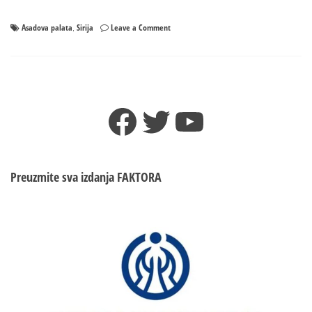
on
Asadova palata
Sirija
Leave a Comment
,
Pobunjenici
ušli
u
Asadovu
palatu,
Facebook
Twitter
YouTube
stižu
snimci
Preuzmite sva izdanja
FAKTORA