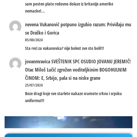
sam posten plate redovno dolaze iz britanije amerike
nemacke!…
nevena
Vukanović potpuno izgubio razum: Priviđaju mu
se Draško i Gorica
05/08/2024
Sta reci za vukanovica? nije bolest sve sto boli!!!
jovanmravica
SVEŠTENIK SPC OSUDIO JOVANU JEREMIĆ!
Otac Miloš Lučić zgrožen voditeljkinim BOGOHULNIM
ČINOM: E, Srbijo, pala si na niske grane
25/07/2024
Boze dragi koje sve starlete nakaze sramote crkvu i srpsku
uniformu!!!