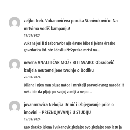
zeljko treb.
Vukanovićeva poruka Stanivukoviću: Na
mrtvima vodiš kampanju!
19/09/2024
vukane jesi li ti zaboravio? nije davno bilo! ti jelena drasko
govedarica itd. ste i dosli u N:S:preko mrtvi na…
nevena
ANALITIČAR MOŽE BITI SVAKO: Obradović
iznijela neutemeljene tvrdnje o Dodiku
26/08/2024
Biljana i njen muz sluge natoa i mrzitelji pravoslavnog naroda!!!
neka ide da pljuje po svojoj zemlji a ne po…
jovanmravica
Nebojša Drinić i izbjegavanje priče o
imovini – PREZNOJAVANJE U STUDIJU
15/08/2024
Kao drasko jelena i vukanovic gledajte ovo gledajte ono lazu ja