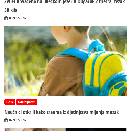
Zvijer uhvaćena na Bilećkom jezeru! Dugačak 2 metra, težak
50 kila
08/08/2026
Desk
zanimljivosti
Naučnici otkrili kako trauma iz d‌jetinjstva mijenja mozak
07/08/2026