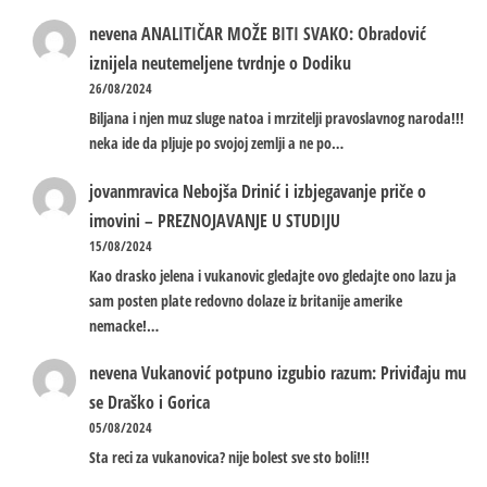
nevena
ANALITIČAR MOŽE BITI SVAKO: Obradović
iznijela neutemeljene tvrdnje o Dodiku
26/08/2024
Biljana i njen muz sluge natoa i mrzitelji pravoslavnog naroda!!!
neka ide da pljuje po svojoj zemlji a ne po…
jovanmravica
Nebojša Drinić i izbjegavanje priče o
imovini – PREZNOJAVANJE U STUDIJU
15/08/2024
Kao drasko jelena i vukanovic gledajte ovo gledajte ono lazu ja
sam posten plate redovno dolaze iz britanije amerike
nemacke!…
nevena
Vukanović potpuno izgubio razum: Priviđaju mu
se Draško i Gorica
05/08/2024
Sta reci za vukanovica? nije bolest sve sto boli!!!