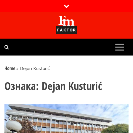
Skip
to
content
Faktor magazin
Uvijek presudan
Home
»
Dejan Kusturić
Ознака:
Dejan Kusturić