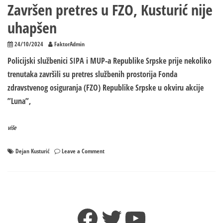
Završen pretres u FZO, Kusturić nije
uhapšen
24/10/2024
FaktorAdmin
Policijski službenici SIPA i MUP-a Republike Srpske prije nekoliko
trenutaka završili su pretres službenih prostorija Fonda
zdravstvenog osiguranja (FZO) Republike Srpske u okviru akcije
”Luna”,
više
on
Dejan Kusturić
Leave a Comment
Završen
pretres
u
FZO,
Kusturić
Facebook
Twitter
YouTube
nije
uhapšen