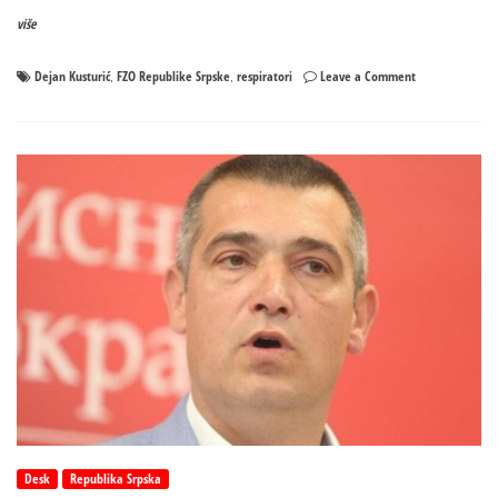
više
on
Dejan Kusturić
FZO Republike Srpske
respiratori
Leave a Comment
,
,
FZO:
Nijedna
bolnica
nije
vratila
respirator,
ponovo
bi
donosili
iste
odluke
Desk
Republika Srpska