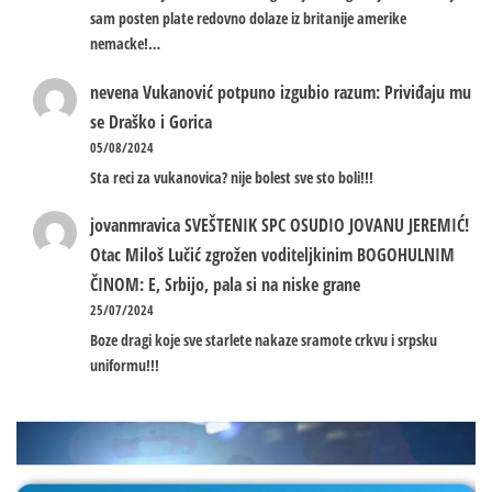
sam posten plate redovno dolaze iz britanije amerike
nemacke!…
nevena
Vukanović potpuno izgubio razum: Priviđaju mu
se Draško i Gorica
05/08/2024
Sta reci za vukanovica? nije bolest sve sto boli!!!
jovanmravica
SVEŠTENIK SPC OSUDIO JOVANU JEREMIĆ!
Otac Miloš Lučić zgrožen voditeljkinim BOGOHULNIM
ČINOM: E, Srbijo, pala si na niske grane
25/07/2024
Boze dragi koje sve starlete nakaze sramote crkvu i srpsku
uniformu!!!