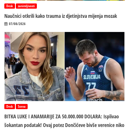
Desk
zanimljivosti
Naučnici otkrili kako trauma iz d‌jetinjstva mijenja mozak
07/08/2026
Desk
Scena
BITKA LUKE I ANAMARIJE ZA 50.000.000 DOLARA: Isplivao
šokantan podatak! Ovaj potez Dončićeve bivše verenice niko