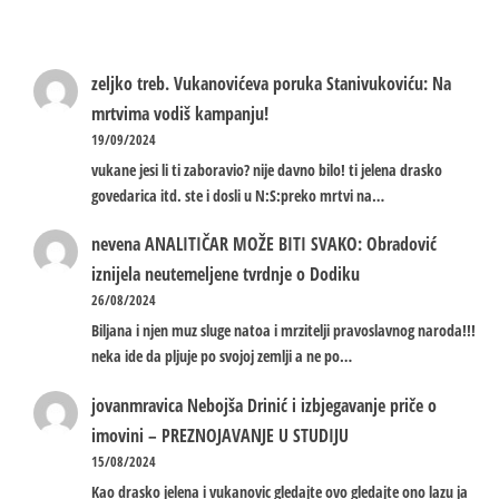
zeljko treb.
Vukanovićeva poruka Stanivukoviću: Na
mrtvima vodiš kampanju!
19/09/2024
vukane jesi li ti zaboravio? nije davno bilo! ti jelena drasko
govedarica itd. ste i dosli u N:S:preko mrtvi na…
nevena
ANALITIČAR MOŽE BITI SVAKO: Obradović
iznijela neutemeljene tvrdnje o Dodiku
26/08/2024
Biljana i njen muz sluge natoa i mrzitelji pravoslavnog naroda!!!
neka ide da pljuje po svojoj zemlji a ne po…
jovanmravica
Nebojša Drinić i izbjegavanje priče o
imovini – PREZNOJAVANJE U STUDIJU
15/08/2024
Kao drasko jelena i vukanovic gledajte ovo gledajte ono lazu ja