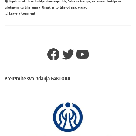
Bijeli umak
brze tortilje
dinstanje
luk
Salsa za tortilje
sir
sirevi
Tortilja sa
,
,
,
,
,
,
,
piletinom
tortilje
umak
Umak za tortilje od sira
vlasac
,
,
,
,
on
Leave a Comment
Tortilja
sa
piletinom
Facebook
Twitter
YouTube
Preuzmite sva izdanja
FAKTORA