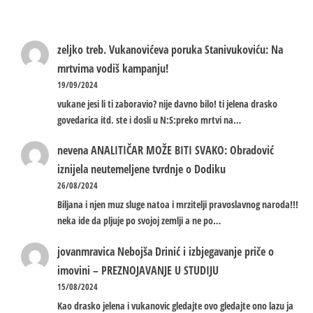
zeljko treb.
Vukanovićeva poruka Stanivukoviću: Na
mrtvima vodiš kampanju!
19/09/2024
vukane jesi li ti zaboravio? nije davno bilo! ti jelena drasko
govedarica itd. ste i dosli u N:S:preko mrtvi na…
nevena
ANALITIČAR MOŽE BITI SVAKO: Obradović
iznijela neutemeljene tvrdnje o Dodiku
26/08/2024
Biljana i njen muz sluge natoa i mrzitelji pravoslavnog naroda!!!
neka ide da pljuje po svojoj zemlji a ne po…
jovanmravica
Nebojša Drinić i izbjegavanje priče o
imovini – PREZNOJAVANJE U STUDIJU
15/08/2024
Kao drasko jelena i vukanovic gledajte ovo gledajte ono lazu ja