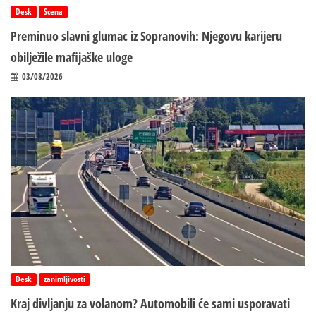
Desk
Scena
Preminuo slavni glumac iz Sopranovih: Njegovu karijeru
obilježile mafijaške uloge
03/08/2026
Desk
zanimljivosti
Kraj divljanju za volanom? Automobili će sami usporavati