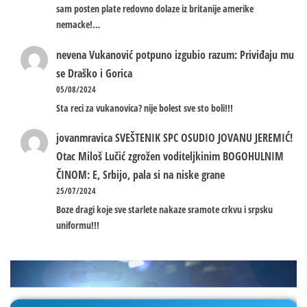
sam posten plate redovno dolaze iz britanije amerike
nemacke!…
nevena
Vukanović potpuno izgubio razum: Priviđaju mu
se Draško i Gorica
05/08/2024
Sta reci za vukanovica? nije bolest sve sto boli!!!
jovanmravica
SVEŠTENIK SPC OSUDIO JOVANU JEREMIĆ!
Otac Miloš Lučić zgrožen voditeljkinim BOGOHULNIM
ČINOM: E, Srbijo, pala si na niske grane
25/07/2024
Boze dragi koje sve starlete nakaze sramote crkvu i srpsku
uniformu!!!