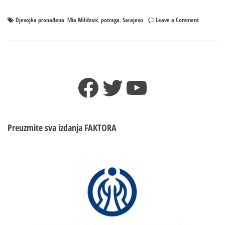
on
Djevojka pronađena
Mia Miličević
potraga
Sarajevo
Leave a Comment
,
,
,
Potraga
trajala
tri
dana:
Pronađena
Facebook
Twitter
YouTube
Mia
Miličević
(17)
Preuzmite sva izdanja
FAKTORA