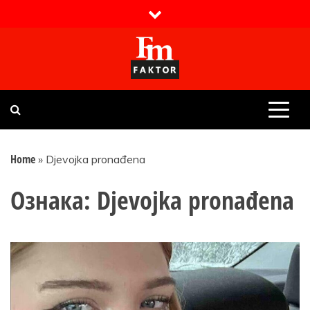
Skip
to
content
Faktor magazin
Uvijek presudan
Home
»
Djevojka pronađena
Ознака:
Djevojka pronađena