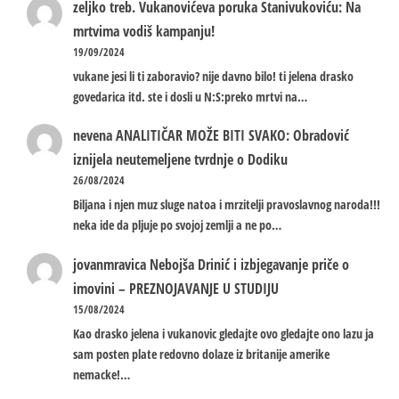
zeljko treb.
Vukanovićeva poruka Stanivukoviću: Na
mrtvima vodiš kampanju!
19/09/2024
vukane jesi li ti zaboravio? nije davno bilo! ti jelena drasko
govedarica itd. ste i dosli u N:S:preko mrtvi na…
nevena
ANALITIČAR MOŽE BITI SVAKO: Obradović
iznijela neutemeljene tvrdnje o Dodiku
26/08/2024
Biljana i njen muz sluge natoa i mrzitelji pravoslavnog naroda!!!
neka ide da pljuje po svojoj zemlji a ne po…
jovanmravica
Nebojša Drinić i izbjegavanje priče o
imovini – PREZNOJAVANJE U STUDIJU
15/08/2024
Kao drasko jelena i vukanovic gledajte ovo gledajte ono lazu ja
sam posten plate redovno dolaze iz britanije amerike
nemacke!…