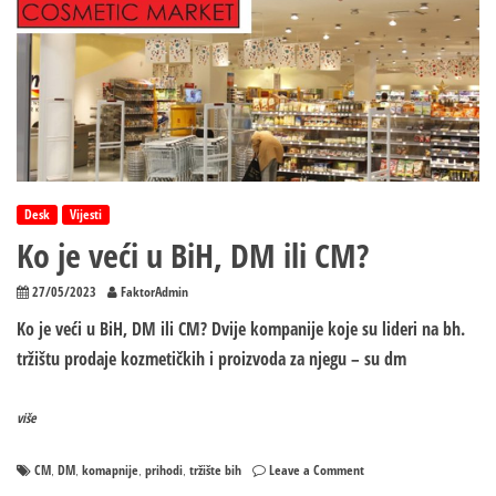
Desk
Vijesti
Ko je veći u BiH, DM ili CM?
27/05/2023
FaktorAdmin
Ko je veći u BiH, DM ili CM? Dvije kompanije koje su lideri na bh.
tržištu prodaje kozmetičkih i proizvoda za njegu – su dm
više
on
CM
DM
komapnije
prihodi
tržište bih
Leave a Comment
,
,
,
,
Ko