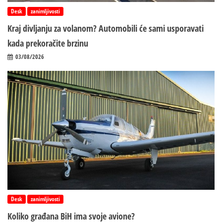
Desk
zanimljivosti
Kraj divljanju za volanom? Automobili će sami usporavati
kada prekoračite brzinu
03/08/2026
Desk
zanimljivosti
Koliko građana BiH ima svoje avione?