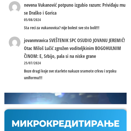
nevena
Vukanović potpuno izgubio razum: Priviđaju mu
se Draško i Gorica
05/08/2024
Sta reci za vukanovica? nije bolest sve sto boli!!!
jovanmravica
SVEŠTENIK SPC OSUDIO JOVANU JEREMIĆ!
Otac Miloš Lučić zgrožen voditeljkinim BOGOHULNIM
ČINOM: E, Srbijo, pala si na niske grane
25/07/2024
Boze dragi koje sve starlete nakaze sramote crkvu i srpsku
uniformu!!!