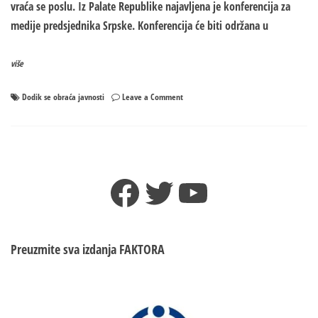
vraća se poslu. Iz Palate Republike najavljena je konferencija za
medije predsjednika Srpske. Konferencija će biti održana u
više
on
Dodik se obraća javnosti
Leave a Comment
Dodik
se
nakon
mjesec
i
Facebook
Twitter
YouTube
po
OBRAĆA
JAVNOSTI
–
Sutra
Preuzmite sva izdanja
FAKTORA
radni
dan
u
Palati
Srpske