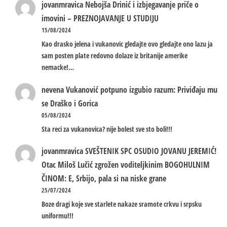
jovanmravica
Nebojša Drinić i izbjegavanje priče o
imovini – PREZNOJAVANJE U STUDIJU
15/08/2024
Kao drasko jelena i vukanovic gledajte ovo gledajte ono lazu ja
sam posten plate redovno dolaze iz britanije amerike
nemacke!…
nevena
Vukanović potpuno izgubio razum: Priviđaju mu
se Draško i Gorica
05/08/2024
Sta reci za vukanovica? nije bolest sve sto boli!!!
jovanmravica
SVEŠTENIK SPC OSUDIO JOVANU JEREMIĆ!
Otac Miloš Lučić zgrožen voditeljkinim BOGOHULNIM
ČINOM: E, Srbijo, pala si na niske grane
25/07/2024
Boze dragi koje sve starlete nakaze sramote crkvu i srpsku
uniformu!!!