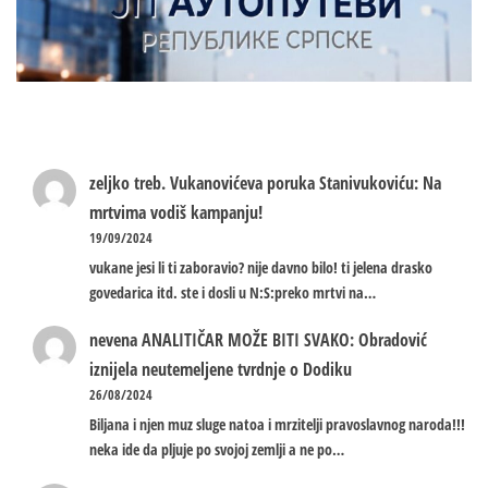
zeljko treb.
Vukanovićeva poruka Stanivukoviću: Na
mrtvima vodiš kampanju!
19/09/2024
vukane jesi li ti zaboravio? nije davno bilo! ti jelena drasko
govedarica itd. ste i dosli u N:S:preko mrtvi na…
nevena
ANALITIČAR MOŽE BITI SVAKO: Obradović
iznijela neutemeljene tvrdnje o Dodiku
26/08/2024
Biljana i njen muz sluge natoa i mrzitelji pravoslavnog naroda!!!
neka ide da pljuje po svojoj zemlji a ne po…