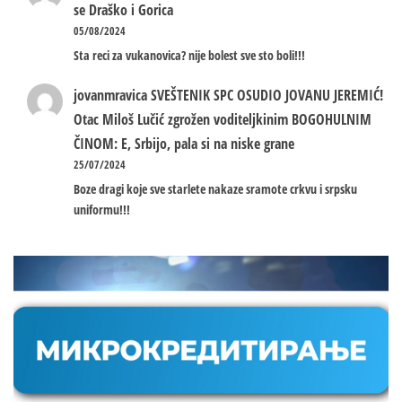
se Draško i Gorica
05/08/2024
Sta reci za vukanovica? nije bolest sve sto boli!!!
jovanmravica
SVEŠTENIK SPC OSUDIO JOVANU JEREMIĆ!
Otac Miloš Lučić zgrožen voditeljkinim BOGOHULNIM
ČINOM: E, Srbijo, pala si na niske grane
25/07/2024
Boze dragi koje sve starlete nakaze sramote crkvu i srpsku
uniformu!!!