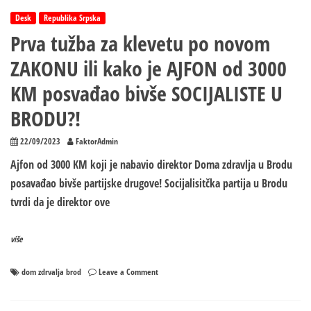
KM
Desk
Republika Srpska
Prva tužba za klevetu po novom
ZAKONU ili kako je AJFON od 3000
KM posvađao bivše SOCIJALISTE U
BRODU?!
22/09/2023
FaktorAdmin
Ajfon od 3000 KM koji je nabavio direktor Doma zdravlja u Brodu
posavađao bivše partijske drugove! Socijalisitčka partija u Brodu
tvrdi da je direktor ove
više
on
dom zdrvalja brod
Leave a Comment
Prva
tužba