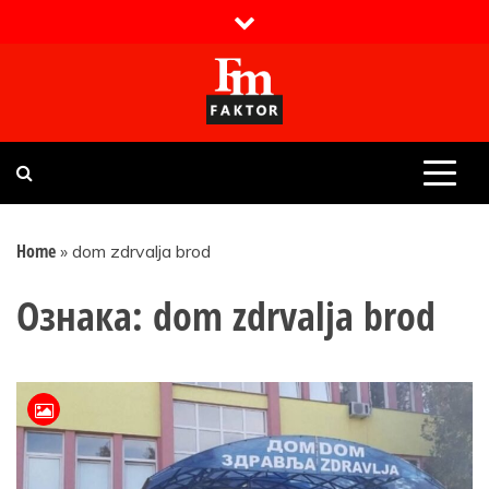
Skip
to
content
Faktor magazin
Uvijek presudan
Home
»
dom zdrvalja brod
Ознака:
dom zdrvalja brod