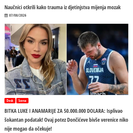
Naučnici otkrili kako trauma iz d‌jetinjstva mijenja mozak
07/08/2026
Desk
Scena
BITKA LUKE I ANAMARIJE ZA 50.000.000 DOLARA: Isplivao
šokantan podatak! Ovaj potez Dončićeve bivše verenice niko
nije mogao da očekuje!