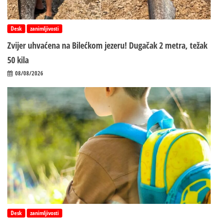
Desk
zanimljivosti
Zvijer uhvaćena na Bilećkom jezeru! Dugačak 2 metra, težak
50 kila
08/08/2026
Desk
zanimljivosti