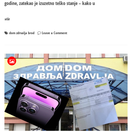
godine, zatekao je izuzetno teško stanje – kako u
više
on
dom zdrvalja brod
Leave a Comment
JZU
„Dom
zdravlja“
Brod:
Od
milionskog
gubitka
do
pozitivnog
poslovanja
i
investicija
od
skoro
3
miliona