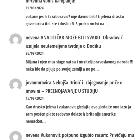
mrtvima vodiš kampanju!
19/09/2024
vukane jesi li ti zaboravio? nije davno bilo! ti jelena drasko
govedarica itd. ste i dosli u N:S:preko mrtvi na…
nevena
ANALITIČAR MOŽE BITI SVAKO: Obradović
iznijela neutemeljene tvrdnje o Dodiku
26/08/2024
Biljana i njen muz sluge natoa i mrzitelji pravoslavnog naroda!!!
neka ide da pljuje po svojoj zemlji a ne po…
jovanmravica
Nebojša Drinić i izbjegavanje priče o
imovini – PREZNOJAVANJE U STUDIJU
15/08/2024
Kao drasko jelena i vukanovic gledajte ovo gledajte ono lazu ja
sam posten plate redovno dolaze iz britanije amerike
nemacke!…
nevena
Vukanović potpuno izgubio razum: Priviđaju mu