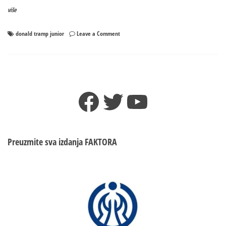
više
on
donald tramp junior
Leave a Comment
Tramp
mlađi
ozbiljno
planira
ulagati
Facebook
Twitter
YouTube
u
Srbiju
–
Ovo
su
Preuzmite sva izdanja
FAKTORA
detalji!