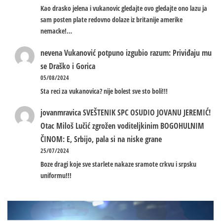
Kao drasko jelena i vukanovic gledajte ovo gledajte ono lazu ja
sam posten plate redovno dolaze iz britanije amerike
nemacke!…
nevena
Vukanović potpuno izgubio razum: Priviđaju mu
se Draško i Gorica
05/08/2024
Sta reci za vukanovica? nije bolest sve sto boli!!!
jovanmravica
SVEŠTENIK SPC OSUDIO JOVANU JEREMIĆ!
Otac Miloš Lučić zgrožen voditeljkinim BOGOHULNIM
ČINOM: E, Srbijo, pala si na niske grane
25/07/2024
Boze dragi koje sve starlete nakaze sramote crkvu i srpsku
uniformu!!!