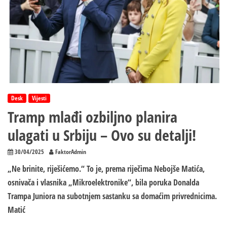
Desk
Vijesti
Tramp mlađi ozbiljno planira
ulagati u Srbiju – Ovo su detalji!
30/04/2025
FaktorAdmin
„Ne brinite, riješićemo.“ To je, prema riječima Nebojše Matića,
osnivača i vlasnika „Mikroelektronike“, bila poruka Donalda
Trampa Juniora na subotnjem sastanku sa domaćim privrednicima.
Matić