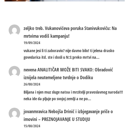
zeljko treb.
Vukanovićeva poruka Stanivukoviću: Na
mrtvima vodiš kampanju!
19/09/2024
vukane jesi li ti zaboravio? nije davno bilo! ti jelena drasko
govedarica itd. ste i dosli u N:S:preko mrtvi na…
nevena
ANALITIČAR MOŽE BITI SVAKO: Obradović
iznijela neutemeljene tvrdnje o Dodiku
26/08/2024
Biljana i njen muz sluge natoa i mrzitelji pravoslavnog naroda!!!
neka ide da pljuje po svojoj zemlji a ne po…
jovanmravica
Nebojša Drinić i izbjegavanje priče o
imovini – PREZNOJAVANJE U STUDIJU
15/08/2024