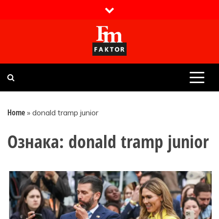
Skip
to
content
Faktor magazin
Uvijek presudan
Home
»
donald tramp junior
Ознака:
donald tramp junior