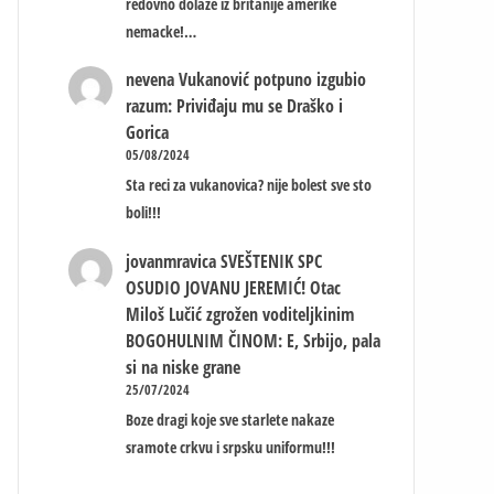
redovno dolaze iz britanije amerike
nemacke!…
nevena
Vukanović potpuno izgubio
razum: Priviđaju mu se Draško i
Gorica
05/08/2024
Sta reci za vukanovica? nije bolest sve sto
boli!!!
jovanmravica
SVEŠTENIK SPC
OSUDIO JOVANU JEREMIĆ! Otac
Miloš Lučić zgrožen voditeljkinim
BOGOHULNIM ČINOM: E, Srbijo, pala
si na niske grane
25/07/2024
Boze dragi koje sve starlete nakaze
sramote crkvu i srpsku uniformu!!!