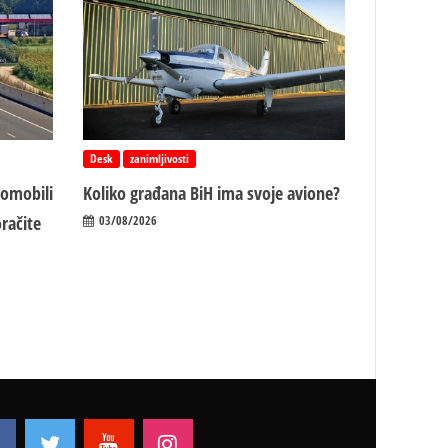
Desk
zanimljivosti
tomobili
Koliko građana BiH ima svoje avione?
račite
03/08/2026