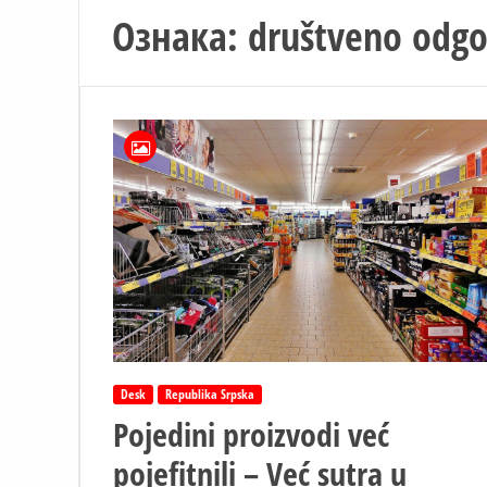
Ознака:
društveno odgo
Desk
Republika Srpska
Pojedini proizvodi već
pojefitnili – Već sutra u