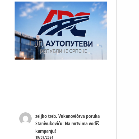
zeljko treb.
Vukanovićeva poruka
Stanivukoviću: Na mrtvima vodiš
kampanju!
19/09/2024