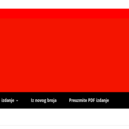
 izdanje
Iz novog broja
Preuzmite PDF izdanje