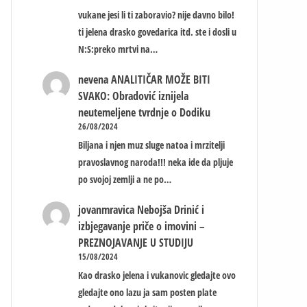
vukane jesi li ti zaboravio? nije davno bilo!
ti jelena drasko govedarica itd. ste i dosli u
N:S:preko mrtvi na…
nevena
ANALITIČAR MOŽE BITI
SVAKO: Obradović iznijela
neutemeljene tvrdnje o Dodiku
26/08/2024
Biljana i njen muz sluge natoa i mrzitelji
pravoslavnog naroda!!! neka ide da pljuje
po svojoj zemlji a ne po…
jovanmravica
Nebojša Drinić i
izbjegavanje priče o imovini –
PREZNOJAVANJE U STUDIJU
15/08/2024
Kao drasko jelena i vukanovic gledajte ovo
gledajte ono lazu ja sam posten plate