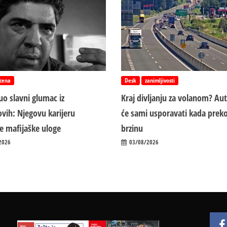
cena
Desk
zanimljivosti
o slavni glumac iz
Kraj divljanju za volanom? Au
vih: Njegovu karijeru
će sami usporavati kada preko
ile mafijaške uloge
brzinu
2026
03/08/2026