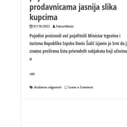
prodavnicama jasnija slika
kupcima
01/10/2023
FaktorAdmin
Pojedini proizvodi već pojefitnili Ministar trgovine i
turizma Republike Srpske Denis Šulić izjavio je Srni da j
znatno proširena lista privrednih subjekata koji učestv
u
više
on
društveno odgovorni
Leave a Comment
Pojedini
proizvodi
već
pojefitnili
–
Već
sutra