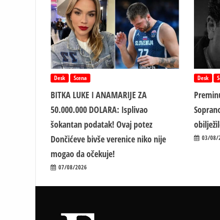
Desk
Scena
Desk
S
BITKA LUKE I ANAMARIJE ZA
Preminu
50.000.000 DOLARA: Isplivao
Soprano
šokantan podatak! Ovaj potez
obiljež
Dončićeve bivše verenice niko nije
03/08/
mogao da očekuje!
07/08/2026