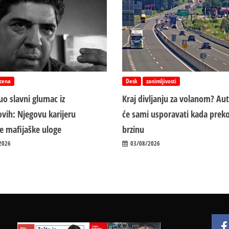
cena
Desk
zanimljivosti
o slavni glumac iz
Kraj divljanju za volanom? Au
vih: Njegovu karijeru
će sami usporavati kada preko
ile mafijaške uloge
brzinu
2026
03/08/2026