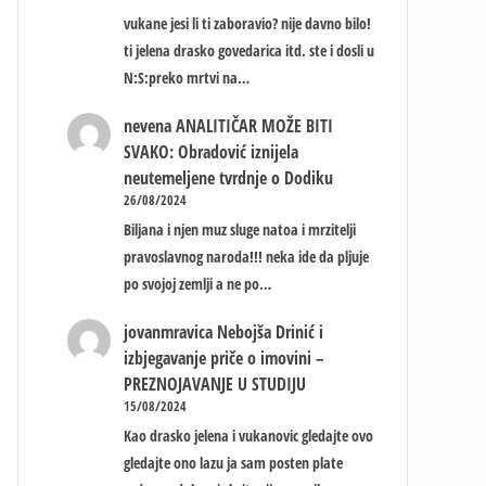
vukane jesi li ti zaboravio? nije davno bilo!
ti jelena drasko govedarica itd. ste i dosli u
N:S:preko mrtvi na…
nevena
ANALITIČAR MOŽE BITI
SVAKO: Obradović iznijela
neutemeljene tvrdnje o Dodiku
26/08/2024
Biljana i njen muz sluge natoa i mrzitelji
pravoslavnog naroda!!! neka ide da pljuje
po svojoj zemlji a ne po…
jovanmravica
Nebojša Drinić i
izbjegavanje priče o imovini –
PREZNOJAVANJE U STUDIJU
15/08/2024
Kao drasko jelena i vukanovic gledajte ovo
gledajte ono lazu ja sam posten plate