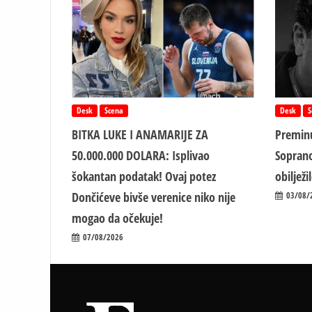
Desk
Scena
Desk
S
BITKA LUKE I ANAMARIJE ZA
Preminu
50.000.000 DOLARA: Isplivao
Soprano
šokantan podatak! Ovaj potez
obiljež
Dončićeve bivše verenice niko nije
03/08/
mogao da očekuje!
07/08/2026