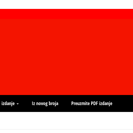
 izdanje
Iz novog broja
Preuzmite PDF izdanje