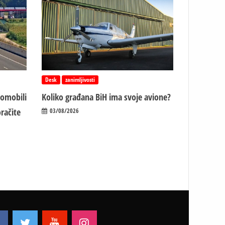
Desk
zanimljivosti
tomobili
Koliko građana BiH ima svoje avione?
račite
03/08/2026