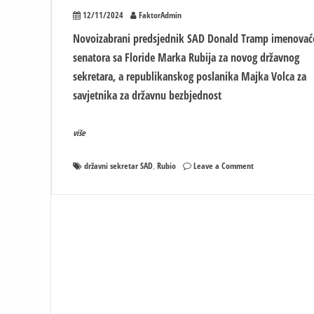
12/11/2024
FaktorAdmin
Novoizabrani predsjednik SAD Donald Tramp imenovać
senatora sa Floride Marka Rubija za novog državnog
sekretara, a republikanskog poslanika Majka Volca za
savjetnika za državnu bezbjednost
više
on
državni sekretar SAD
Rubio
Leave a Comment
,
Rubio
novi
državni
sekretar
SAD?