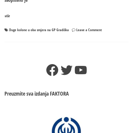
saopšteno je
više
on
Duge kolone u oba smjera na GP Gradiška
Leave a Comment
Duge
kolone
u
oba
smjera
Facebook
Twitter
YouTube
na
GP
Gradiška
Preuzmite sva izdanja
FAKTORA