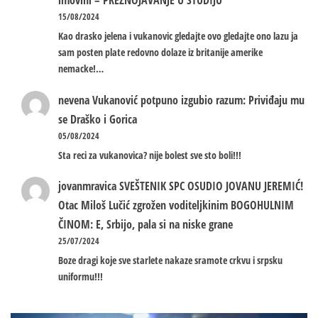
imovini – PREZNOJAVANJE U STUDIJU
15/08/2024
Kao drasko jelena i vukanovic gledajte ovo gledajte ono lazu ja
sam posten plate redovno dolaze iz britanije amerike
nemacke!…
nevena
Vukanović potpuno izgubio razum: Priviđaju mu
se Draško i Gorica
05/08/2024
Sta reci za vukanovica? nije bolest sve sto boli!!!
jovanmravica
SVEŠTENIK SPC OSUDIO JOVANU JEREMIĆ!
Otac Miloš Lučić zgrožen voditeljkinim BOGOHULNIM
ČINOM: E, Srbijo, pala si na niske grane
25/07/2024
Boze dragi koje sve starlete nakaze sramote crkvu i srpsku
uniformu!!!