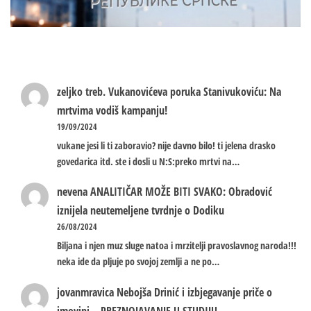
zeljko treb.
Vukanovićeva poruka Stanivukoviću: Na
mrtvima vodiš kampanju!
19/09/2024
vukane jesi li ti zaboravio? nije davno bilo! ti jelena drasko
govedarica itd. ste i dosli u N:S:preko mrtvi na…
nevena
ANALITIČAR MOŽE BITI SVAKO: Obradović
iznijela neutemeljene tvrdnje o Dodiku
26/08/2024
Biljana i njen muz sluge natoa i mrzitelji pravoslavnog naroda!!!
neka ide da pljuje po svojoj zemlji a ne po…
jovanmravica
Nebojša Drinić i izbjegavanje priče o