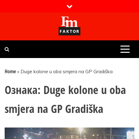
Skip
to
content
Faktor magazin
Uvijek presudan
Home
»
Duge kolone u oba smjera na GP Gradiška
Ознака:
Duge kolone u oba
smjera na GP Gradiška