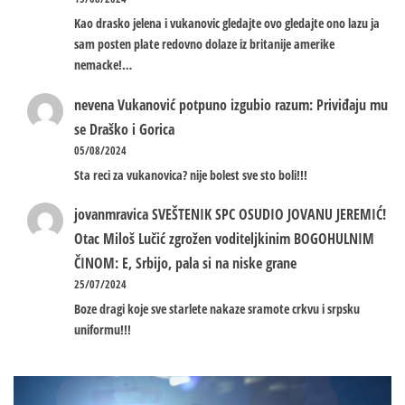
Kao drasko jelena i vukanovic gledajte ovo gledajte ono lazu ja
sam posten plate redovno dolaze iz britanije amerike
nemacke!…
nevena
Vukanović potpuno izgubio razum: Priviđaju mu
se Draško i Gorica
05/08/2024
Sta reci za vukanovica? nije bolest sve sto boli!!!
jovanmravica
SVEŠTENIK SPC OSUDIO JOVANU JEREMIĆ!
Otac Miloš Lučić zgrožen voditeljkinim BOGOHULNIM
ČINOM: E, Srbijo, pala si na niske grane
25/07/2024
Boze dragi koje sve starlete nakaze sramote crkvu i srpsku
uniformu!!!