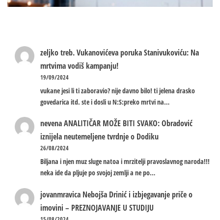
zeljko treb.
Vukanovićeva poruka Stanivukoviću: Na
mrtvima vodiš kampanju!
19/09/2024
vukane jesi li ti zaboravio? nije davno bilo! ti jelena drasko
govedarica itd. ste i dosli u N:S:preko mrtvi na…
nevena
ANALITIČAR MOŽE BITI SVAKO: Obradović
iznijela neutemeljene tvrdnje o Dodiku
26/08/2024
Biljana i njen muz sluge natoa i mrzitelji pravoslavnog naroda!!!
neka ide da pljuje po svojoj zemlji a ne po…
jovanmravica
Nebojša Drinić i izbjegavanje priče o
imovini – PREZNOJAVANJE U STUDIJU
15/08/2024