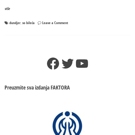
više
on
dundjer
so bileća
Leave a Comment
,
Dunđer
OPET
PRAVIO
CIRKUS
na
Facebook
Twitter
YouTube
sjednici
SO
Bileća
–
Puštao
Preuzmite sva izdanja
FAKTORA
govore
Vojislava
Šešelja!