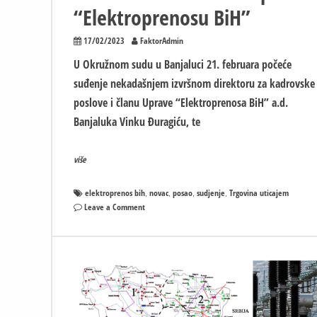
“Elektroprenosu BiH”
17/02/2023
FaktorAdmin
U Okružnom sudu u Banjaluci 21. februara počeće
suđenje nekadašnjem izvršnom direktoru za kadrovske
poslove i članu Uprave “Elektroprenosa BiH” a.d.
Banjaluka Vinku Đuragiću, te
više
elektroprenos bih
novac
posao
sudjenje
Trgovina uticajem
,
,
,
,
on
Leave a Comment
Raskrinkan
trojac:
Tražili
15.000
KM
da
“srede”