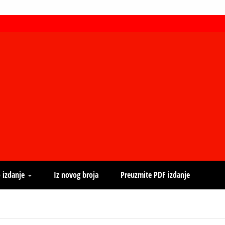
 izdanje
Iz novog broja
Preuzmite PDF izdanje