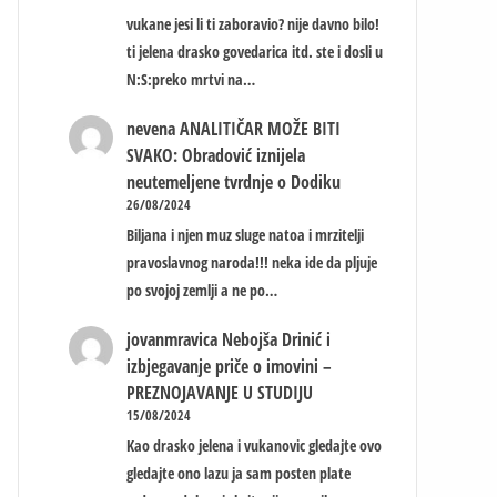
vukane jesi li ti zaboravio? nije davno bilo!
ti jelena drasko govedarica itd. ste i dosli u
N:S:preko mrtvi na…
nevena
ANALITIČAR MOŽE BITI
SVAKO: Obradović iznijela
neutemeljene tvrdnje o Dodiku
26/08/2024
Biljana i njen muz sluge natoa i mrzitelji
pravoslavnog naroda!!! neka ide da pljuje
po svojoj zemlji a ne po…
jovanmravica
Nebojša Drinić i
izbjegavanje priče o imovini –
PREZNOJAVANJE U STUDIJU
15/08/2024
Kao drasko jelena i vukanovic gledajte ovo
gledajte ono lazu ja sam posten plate