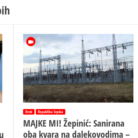
bih
Desk
Republika Srpska
MAJKE MI! Žepinić: Sanirana
oba kvara na dalekovodima –
u