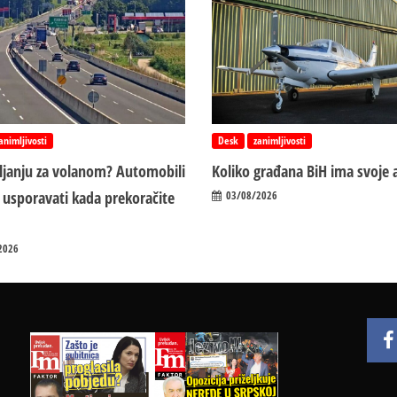
animljivosti
Desk
zanimljivosti
vljanju za volanom? Automobili
Koliko građana BiH ima svoje 
 usporavati kada prekoračite
03/08/2026
2026