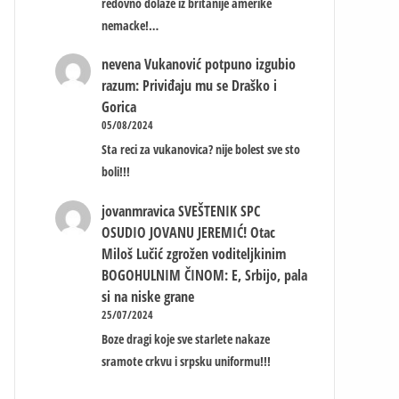
redovno dolaze iz britanije amerike
nemacke!…
nevena
Vukanović potpuno izgubio
razum: Priviđaju mu se Draško i
Gorica
05/08/2024
Sta reci za vukanovica? nije bolest sve sto
boli!!!
jovanmravica
SVEŠTENIK SPC
OSUDIO JOVANU JEREMIĆ! Otac
Miloš Lučić zgrožen voditeljkinim
BOGOHULNIM ČINOM: E, Srbijo, pala
si na niske grane
25/07/2024
Boze dragi koje sve starlete nakaze
sramote crkvu i srpsku uniformu!!!