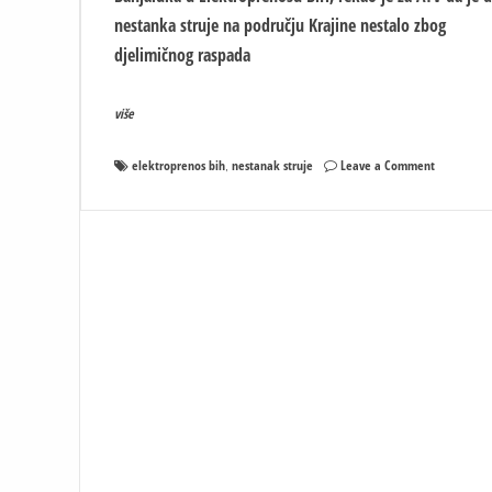
nestanka struje na području Krajine nestalo zbog
djelimičnog raspada
više
on
elektroprenos bih
nestanak struje
Leave a Comment
,
ZAŠTO
JE
NESTALO
STRUJE
U
REPUBLICI
SRPSKOJ?
Desilo
se
nešto
sto
se
rijetko
događa