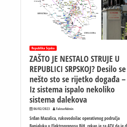
posao
u
“Elektroprenosu
BiH”
Republika Srpska
ZAŠTO JE NESTALO STRUJE U
REPUBLICI SRPSKOJ? Desilo se
nešto sto se rijetko događa –
Iz sistema ispalo nekoliko
sistema dalekova
06/02/2023
FaktorAdmin
Srđan Mazalica, rukovodoilac operativnog područja
Banjaluka u Elektroprenosu BiH, rekao je za ATV da je 