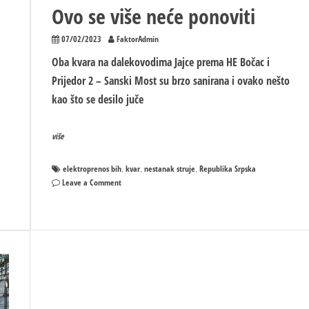
Ovo se više neće ponoviti
07/02/2023
FaktorAdmin
Oba kvara na dalekovodima Јajce prema HE Bočac i
Prijedor 2 – Sanski Most su brzo sanirana i ovako nešto
kao što se desilo juče
više
elektroprenos bih
kvar
nestanak struje
Republika Srpska
,
,
,
on
Leave a Comment
MAJKE
MI!
Žepinić:
Sanirana
oba
kvara
na
dalekovodima
–