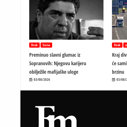
Desk
Scena
Desk
z
Preminuo slavni glumac iz
Kraj di
Sopranovih: Njegovu karijeru
će sami
obilježile mafijaške uloge
brzinu
03/08/2026
03/08/