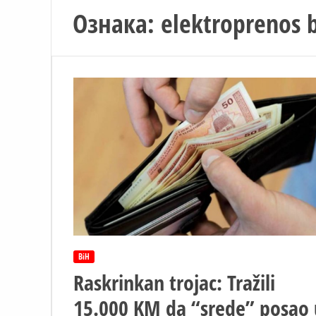
Ознака:
elektroprenos 
BiH
Raskrinkan trojac: Tražili
15.000 KM da “srede” posao 