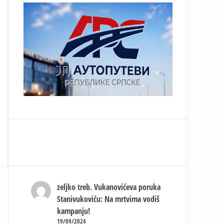
zeljko treb.
Vukanovićeva poruka
Stanivukoviću: Na mrtvima vodiš
kampanju!
19/09/2024