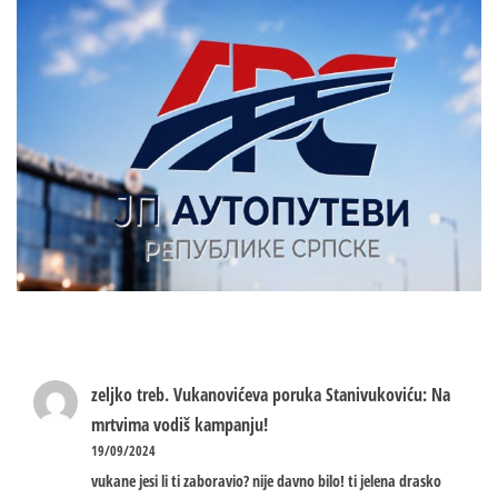
zeljko treb.
Vukanovićeva poruka Stanivukoviću: Na
mrtvima vodiš kampanju!
19/09/2024
vukane jesi li ti zaboravio? nije davno bilo! ti jelena drasko