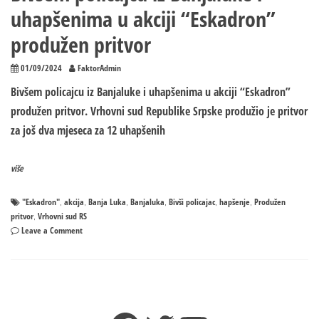
uhapšenima u akciji “Eskadron”
produžen pritvor
01/09/2024
FaktorAdmin
Bivšem policajcu iz Banjaluke i uhapšenima u akciji “Eskadron”
produžen pritvor. Vrhovni sud Republike Srpske produžio je pritvor
za još dva mjeseca za 12 uhapšenih
više
"Eskadron"
akcija
Banja Luka
Banjaluka
Bivši policajac
hapšenje
Produžen
,
,
,
,
,
,
pritvor
Vrhovni sud RS
,
on
Leave a Comment
Bivšem
policajcu
iz
Banjaluke
i
uhapšenima