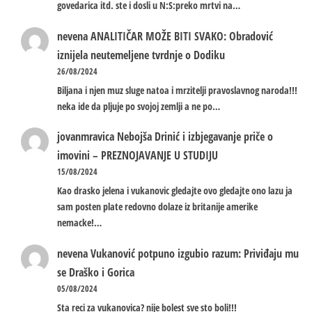
govedarica itd. ste i dosli u N:S:preko mrtvi na…
nevena
ANALITIČAR MOŽE BITI SVAKO: Obradović
iznijela neutemeljene tvrdnje o Dodiku
26/08/2024
Biljana i njen muz sluge natoa i mrzitelji pravoslavnog naroda!!!
neka ide da pljuje po svojoj zemlji a ne po…
jovanmravica
Nebojša Drinić i izbjegavanje priče o
imovini – PREZNOJAVANJE U STUDIJU
15/08/2024
Kao drasko jelena i vukanovic gledajte ovo gledajte ono lazu ja
sam posten plate redovno dolaze iz britanije amerike
nemacke!…
nevena
Vukanović potpuno izgubio razum: Priviđaju mu
se Draško i Gorica
05/08/2024
Sta reci za vukanovica? nije bolest sve sto boli!!!