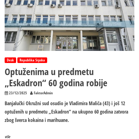
Desk
Republika Srpska
Optuženima u predmetu
„Eskadron“ 60 godina robije
23/12/2025
FaktorAdmin
Banjalučki Okružni sud osudio je Vladimira Malića (43) i još 12
optuženih u predmetu „Eskadron“ na ukupno 60 godina zatvora
zbog šverca kokaina i marihuane.
više