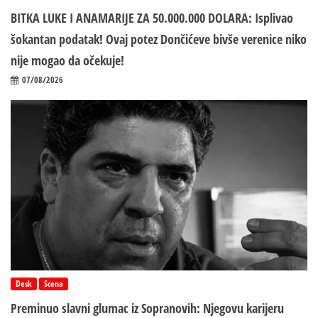
BITKA LUKE I ANAMARIJE ZA 50.000.000 DOLARA: Isplivao
šokantan podatak! Ovaj potez Dončićeve bivše verenice niko
nije mogao da očekuje!
07/08/2026
Desk
Scena
Preminuo slavni glumac iz Sopranovih: Njegovu karijeru