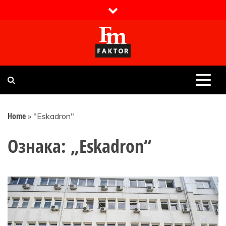
Skip
to
content
Faktor magazin
Uvijek presudan
Home
»
"Eskadron"
Ознака:
„Eskadron“