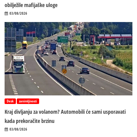
obilježile mafijaške uloge
03/08/2026
Desk
zanimljivosti
Kraj divljanju za volanom? Automobili će sami usporavati
kada prekoračite brzinu
03/08/2026