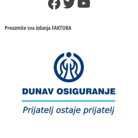
Facebook
Twitter
YouTube
u
akciji
“Eskadron”
produžen
Preuzmite sva izdanja
FAKTORA
pritvor