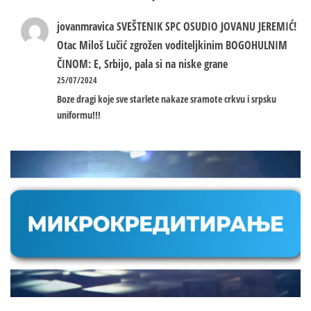
jovanmravica
SVEŠTENIK SPC OSUDIO JOVANU JEREMIĆ!
Otac Miloš Lučić zgrožen voditeljkinim BOGOHULNIM
ČINOM: E, Srbijo, pala si na niske grane
25/07/2024
Boze dragi koje sve starlete nakaze sramote crkvu i srpsku
uniformu!!!