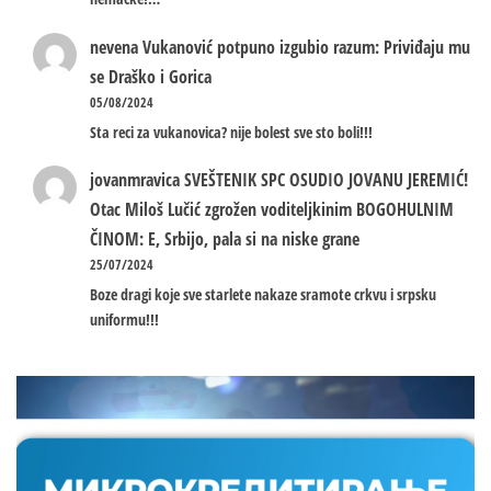
nevena
Vukanović potpuno izgubio razum: Priviđaju mu
se Draško i Gorica
05/08/2024
Sta reci za vukanovica? nije bolest sve sto boli!!!
jovanmravica
SVEŠTENIK SPC OSUDIO JOVANU JEREMIĆ!
Otac Miloš Lučić zgrožen voditeljkinim BOGOHULNIM
ČINOM: E, Srbijo, pala si na niske grane
25/07/2024
Boze dragi koje sve starlete nakaze sramote crkvu i srpsku
uniformu!!!