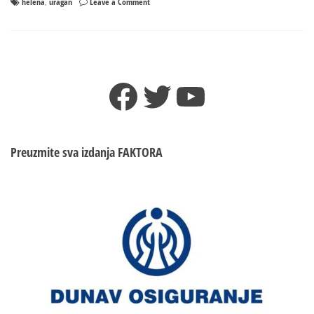
on
helena
uragan
Leave a Comment
,
Uragan
oduvao
novinara
Facebook
Twitter
YouTube
Preuzmite sva izdanja
FAKTORA