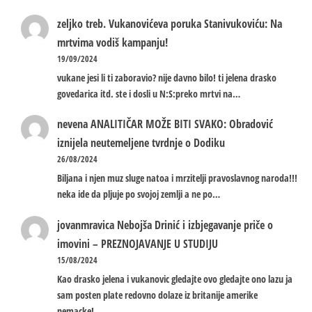
zeljko treb.
Vukanovićeva poruka Stanivukoviću: Na
mrtvima vodiš kampanju!
19/09/2024
vukane jesi li ti zaboravio? nije davno bilo! ti jelena drasko
govedarica itd. ste i dosli u N:S:preko mrtvi na…
nevena
ANALITIČAR MOŽE BITI SVAKO: Obradović
iznijela neutemeljene tvrdnje o Dodiku
26/08/2024
Biljana i njen muz sluge natoa i mrzitelji pravoslavnog naroda!!!
neka ide da pljuje po svojoj zemlji a ne po…
jovanmravica
Nebojša Drinić i izbjegavanje priče o
imovini – PREZNOJAVANJE U STUDIJU
15/08/2024
Kao drasko jelena i vukanovic gledajte ovo gledajte ono lazu ja
sam posten plate redovno dolaze iz britanije amerike
nemacke!…