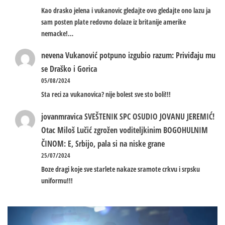
Kao drasko jelena i vukanovic gledajte ovo gledajte ono lazu ja
sam posten plate redovno dolaze iz britanije amerike
nemacke!…
nevena
Vukanović potpuno izgubio razum: Priviđaju mu
se Draško i Gorica
05/08/2024
Sta reci za vukanovica? nije bolest sve sto boli!!!
jovanmravica
SVEŠTENIK SPC OSUDIO JOVANU JEREMIĆ!
Otac Miloš Lučić zgrožen voditeljkinim BOGOHULNIM
ČINOM: E, Srbijo, pala si na niske grane
25/07/2024
Boze dragi koje sve starlete nakaze sramote crkvu i srpsku
uniformu!!!