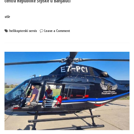
centra Republike Srpske u Banjaluci
više
on
helikopterski servis
Leave a Comment
Pacijentkinja
iz
Banjaluke
uspješno
medicinski
transportovana
helikopterom
u
Beograd