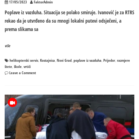
17/05/2023
FaktorAdmin
Poplave iz vazduha. Situacija se polako smiruje. Ivanović je za RTRS
rekao da je utvrđeno da su mnogi lokalni putevi odsječeni, a
prema slikama sa
više
helikopterski servis
Kostajnica
Novi Grad
poplave iz vazduha
Prijedor
razmjere
,
,
,
,
,
štete
škole
vrtići
,
,
on
Leave a Comment
Poplave
iz
vazduha:
Pogledajte
kako
izgledaju
najugroženija
područja!