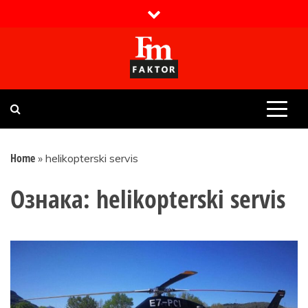
Skip
to
content
Faktor magazin
Uvijek presudan
Home
»
helikopterski servis
Ознака:
helikopterski servis