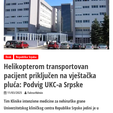
pripojen
MUP-
u?
Desk
Republika Srpska
Helikopterom transportovan
pacijent priključen na vještačka
pluća: Podvig UKC-a Srpske
11/03/2025
FaktorAdmin
Tim Klinike intenzivne medicine za nehirurške grane
Univerzitetskog kliničkog centra Republike Srpske jedini je u