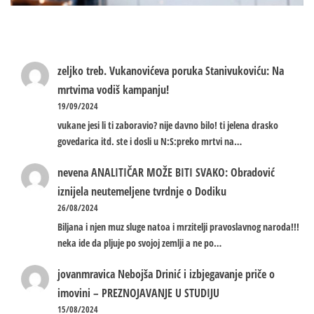
zeljko treb.
Vukanovićeva poruka Stanivukoviću: Na
mrtvima vodiš kampanju!
19/09/2024
vukane jesi li ti zaboravio? nije davno bilo! ti jelena drasko
govedarica itd. ste i dosli u N:S:preko mrtvi na…
nevena
ANALITIČAR MOŽE BITI SVAKO: Obradović
iznijela neutemeljene tvrdnje o Dodiku
26/08/2024
Biljana i njen muz sluge natoa i mrzitelji pravoslavnog naroda!!!
neka ide da pljuje po svojoj zemlji a ne po…
jovanmravica
Nebojša Drinić i izbjegavanje priče o
imovini – PREZNOJAVANJE U STUDIJU
15/08/2024