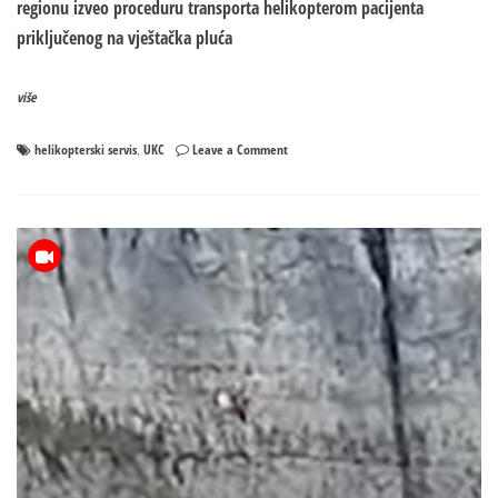
regionu izveo proceduru transporta helikopterom pacijenta
priključenog na vještačka pluća
više
on
helikopterski servis
UKC
Leave a Comment
,
Helikopterom
transportovan
pacijent
priključen
na
vještačka
pluća:
Podvig
UKC-
a
Srpske