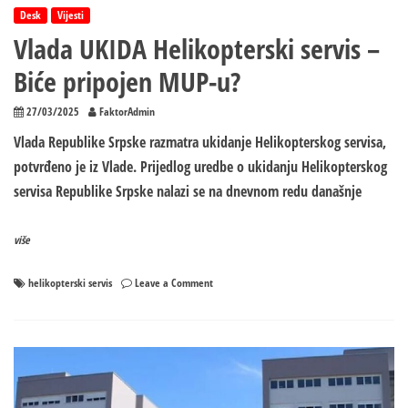
Desk
Vijesti
Vlada UKIDA Helikopterski servis –
Biće pripojen MUP-u?
27/03/2025
FaktorAdmin
Vlada Republike Srpske razmatra ukidanje Helikopterskog servisa,
potvrđeno je iz Vlade. Prijedlog uredbe o ukidanju Helikopterskog
servisa Republike Srpske nalazi se na dnevnom redu današnje
više
on
helikopterski servis
Leave a Comment
Vlada
UKIDA
Helikopterski
servis
–
Biće