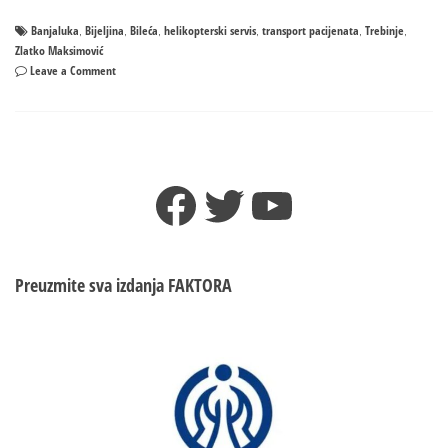
Banjaluka
Bijeljina
Bileća
helikopterski servis
transport pacijenata
Trebinje
,
,
,
,
,
,
Zlatko Maksimović
on
Leave a Comment
PUNO
POSLA
ZA
HELIKOPTERSKI
SERVIS
Facebook
Twitter
YouTube
–
Danas
transportovana
TRI
PACIJENTA
Preuzmite sva izdanja
FAKTORA