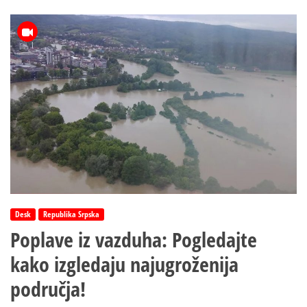
Veležu!
Helikopter
iz
Srpske
ne
može
prići
povrijeđenoj
planinarki
Desk
Republika Srpska
Poplave iz vazduha: Pogledajte
kako izgledaju najugroženija
područja!