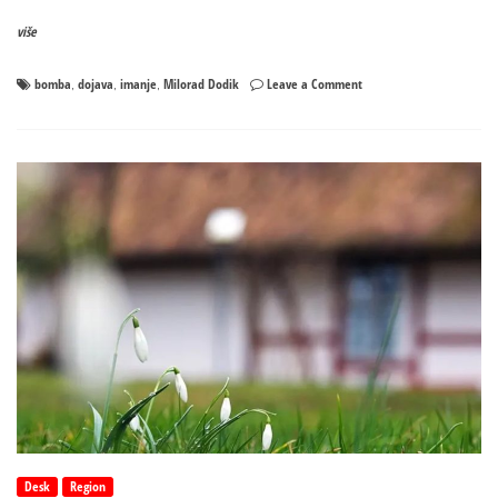
više
on
bomba
dojava
imanje
Milorad Dodik
Leave a Comment
,
,
,
Policija
na
licu
mjesta:
Dojava
o
bombi
na
porodičnom
imanju
Milorada
Dodika
Desk
Region