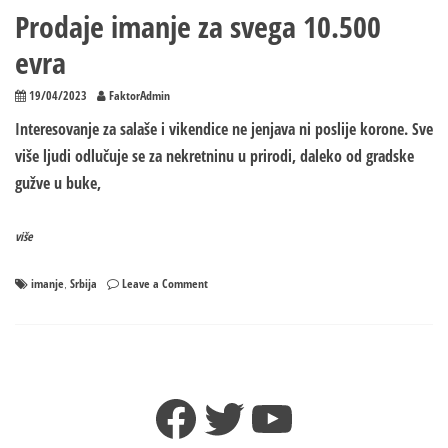
Prodaje imanje za svega 10.500
evra
19/04/2023
FaktorAdmin
Interesovanje za salaše i vikendice ne jenjava ni poslije korone. Sve
više ljudi odlučuje se za nekretninu u prirodi, daleko od gradske
gužve u buke,
više
on
imanje
Srbija
Leave a Comment
,
Prodaje
imanje
za
svega
10.500
Facebook
Twitter
YouTube
evra