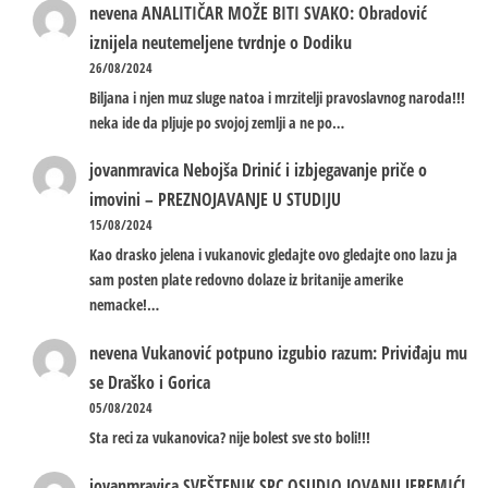
nevena
ANALITIČAR MOŽE BITI SVAKO: Obradović
iznijela neutemeljene tvrdnje o Dodiku
26/08/2024
Biljana i njen muz sluge natoa i mrzitelji pravoslavnog naroda!!!
neka ide da pljuje po svojoj zemlji a ne po…
jovanmravica
Nebojša Drinić i izbjegavanje priče o
imovini – PREZNOJAVANJE U STUDIJU
15/08/2024
Kao drasko jelena i vukanovic gledajte ovo gledajte ono lazu ja
sam posten plate redovno dolaze iz britanije amerike
nemacke!…
nevena
Vukanović potpuno izgubio razum: Priviđaju mu
se Draško i Gorica
05/08/2024
Sta reci za vukanovica? nije bolest sve sto boli!!!
jovanmravica
SVEŠTENIK SPC OSUDIO JOVANU JEREMIĆ!