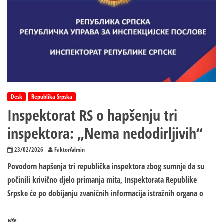
Desk
Republika Srpska
Inspektorat RS o hapšenju tri
inspektora: „Nema nedodirljivih“
23/02/2026
FaktorAdmin
Povodom hapšenja tri republička inspektora zbog sumnje da su
počinili krivično djelo primanja mita, Inspektorata Republike
Srpske će po dobijanju zvaničnih informacija istražnih organa o
više