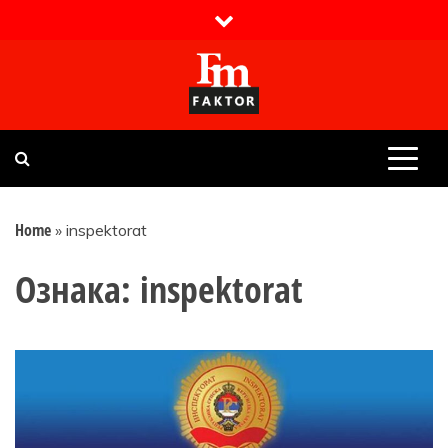
Skip
to
content
Faktor magazin
Uvijek presudan
Home
»
inspektorat
Ознака:
inspektorat