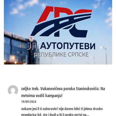
zeljko treb.
Vukanovićeva poruka Stanivukoviću: Na
mrtvima vodiš kampanju!
19/09/2024
vukane jesi li ti zaboravio? nije davno bilo! ti jelena drasko
govedarica itd. ste i dosli u N:S:preko mrtvi na…