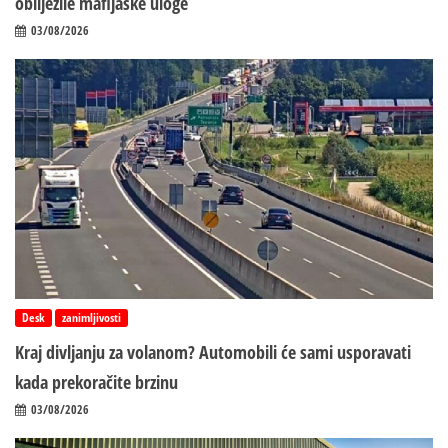
obilježile mafijaške uloge
03/08/2026
Desk
zanimljivosti
Kraj divljanju za volanom? Automobili će sami usporavati
kada prekoračite brzinu
03/08/2026