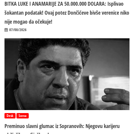
BITKA LUKE I ANAMARIJE ZA 50.000.000 DOLARA: Isplivao
šokantan podatak! Ovaj potez Dončićeve bivše verenice niko
nije mogao da očekuje!
07/08/2026
Desk
Scena
Preminuo slavni glumac iz Sopranovih: Njegovu karijeru