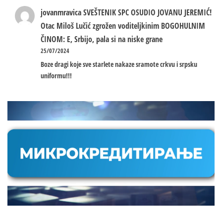
jovanmravica
SVEŠTENIK SPC OSUDIO JOVANU JEREMIĆ!
Otac Miloš Lučić zgrožen voditeljkinim BOGOHULNIM
ČINOM: E, Srbijo, pala si na niske grane
25/07/2024
Boze dragi koje sve starlete nakaze sramote crkvu i srpsku
uniformu!!!