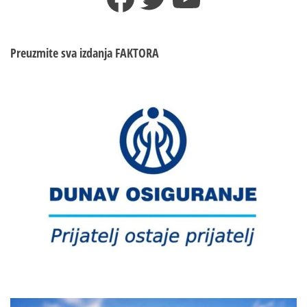
inspektori
od
ponedjeljka
na
Preuzmite sva izdanja
FAKTORA
terenu