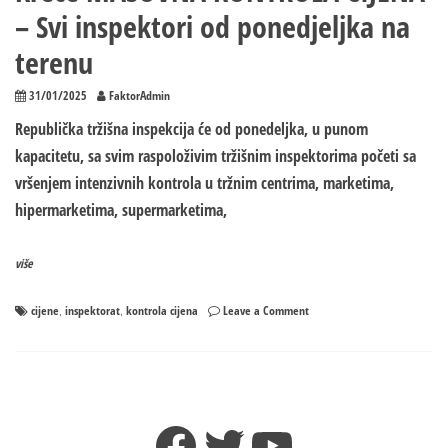
– Svi inspektori od ponedjeljka na
terenu
31/01/2025
FaktorAdmin
Republička tržišna inspekcija će od ponedeljka, u punom
kapacitetu, sa svim raspoloživim tržišnim inspektorima početi sa
vršenjem intenzivnih kontrola u tržnim centrima, marketima,
hipermarketima, supermarketima,
više
on
cijene
inspektorat
kontrola cijena
Leave a Comment
,
,
Kreće
MASOVNA
KONTROLA
CIJENA
–
Facebook
Twitter
YouTube
Svi