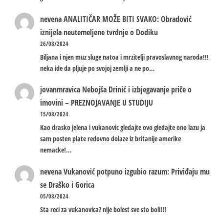
nevena
ANALITIČAR MOŽE BITI SVAKO: Obradović
iznijela neutemeljene tvrdnje o Dodiku
26/08/2024
Biljana i njen muz sluge natoa i mrzitelji pravoslavnog naroda!!!
neka ide da pljuje po svojoj zemlji a ne po…
jovanmravica
Nebojša Drinić i izbjegavanje priče o
imovini – PREZNOJAVANJE U STUDIJU
15/08/2024
Kao drasko jelena i vukanovic gledajte ovo gledajte ono lazu ja
sam posten plate redovno dolaze iz britanije amerike
nemacke!…
nevena
Vukanović potpuno izgubio razum: Priviđaju mu
se Draško i Gorica
05/08/2024
Sta reci za vukanovica? nije bolest sve sto boli!!!