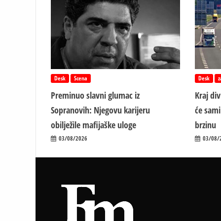
Desk
Scena
Desk
z
Preminuo slavni glumac iz
Kraj di
Sopranovih: Njegovu karijeru
će sami
obilježile mafijaške uloge
brzinu
03/08/2026
03/08/