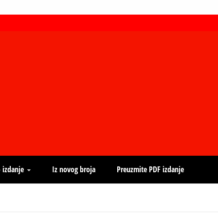
 izdanje
Iz novog broja
Preuzmite PDF izdanje