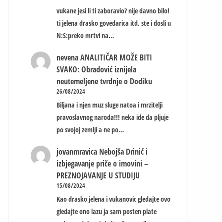
vukane jesi li ti zaboravio? nije davno bilo!
ti jelena drasko govedarica itd. ste i dosli u
N:S:preko mrtvi na…
nevena
ANALITIČAR MOŽE BITI
SVAKO: Obradović iznijela
neutemeljene tvrdnje o Dodiku
26/08/2024
Biljana i njen muz sluge natoa i mrzitelji
pravoslavnog naroda!!! neka ide da pljuje
po svojoj zemlji a ne po…
jovanmravica
Nebojša Drinić i
izbjegavanje priče o imovini –
PREZNOJAVANJE U STUDIJU
15/08/2024
Kao drasko jelena i vukanovic gledajte ovo
gledajte ono lazu ja sam posten plate