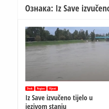
Ознака:
Iz Save izvučen
Desk
Region
Vijesti
Iz Save izvučeno tijelo u
jezivom stanju