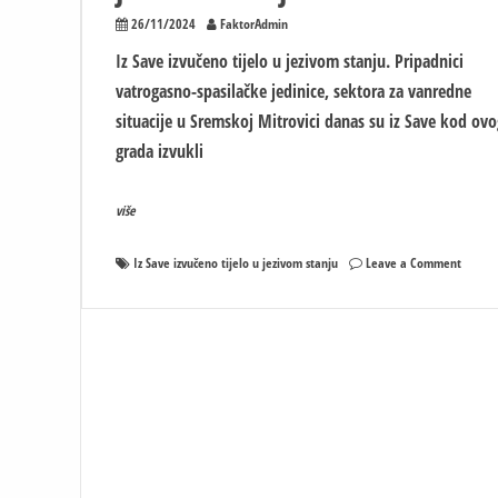
26/11/2024
FaktorAdmin
Iz Save izvučeno tijelo u jezivom stanju. Pripadnici
vatrogasno-spasilačke jedinice, sektora za vanredne
situacije u Sremskoj Mitrovici danas su iz Save kod ovo
grada izvukli
više
on
Iz Save izvučeno tijelo u jezivom stanju
Leave a Comment
Iz
Save
izvuče
tijelo
u
jezivo
stanju