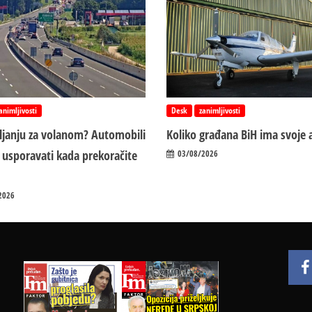
animljivosti
Desk
zanimljivosti
vljanju za volanom? Automobili
Koliko građana BiH ima svoje 
 usporavati kada prekoračite
03/08/2026
2026