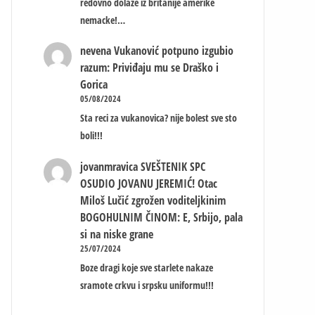
redovno dolaze iz britanije amerike
nemacke!…
nevena
Vukanović potpuno izgubio
razum: Priviđaju mu se Draško i
Gorica
05/08/2024
Sta reci za vukanovica? nije bolest sve sto
boli!!!
jovanmravica
SVEŠTENIK SPC
OSUDIO JOVANU JEREMIĆ! Otac
Miloš Lučić zgrožen voditeljkinim
BOGOHULNIM ČINOM: E, Srbijo, pala
si na niske grane
25/07/2024
Boze dragi koje sve starlete nakaze
sramote crkvu i srpsku uniformu!!!