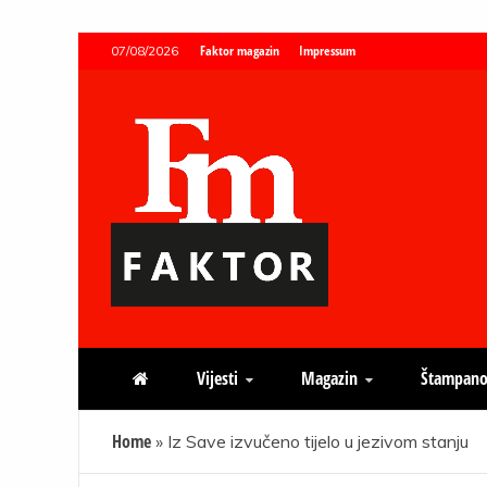
Skip
Faktor magazin
Impressum
07/08/2026
to
content
Faktor magazin
Uvijek presudan
Vijesti
Magazin
Štampano
Home
»
Iz Save izvučeno tijelo u jezivom stanju