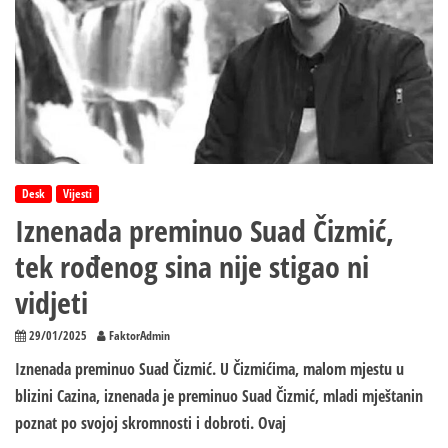
Desk
Vijesti
Iznenada preminuo Suad Čizmić,
tek rođenog sina nije stigao ni
vid‌jeti
29/01/2025
FaktorAdmin
Iznenada preminuo Suad Čizmić. U Čizmićima, malom mjestu u
blizini Cazina, iznenada je preminuo Suad Čizmić, mladi mještanin
poznat po svojoj skromnosti i dobroti. Ovaj