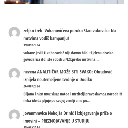
zeljko treb.
Vukanovićeva poruka Stanivukoviću: Na
mrtvima vodiš kampanju!
19/09/2024
vukane jesi li ti zaboravio? nije davno bilo! ti jelena drasko
govedarica itd. ste i dosli u N:S:preko mrtvi na…
nevena
ANALITIČAR MOŽE BITI SVAKO: Obradović
iznijela neutemeljene tvrdnje o Dodiku
26/08/2024
Biljana i njen muz sluge natoa i mrzitelji pravoslavnog naroda!!!
neka ide da pljuje po svojoj zemlji a ne po…
jovanmravica
Nebojša Drinić i izbjegavanje priče o
imovini – PREZNOJAVANJE U STUDIJU
15/08/2024