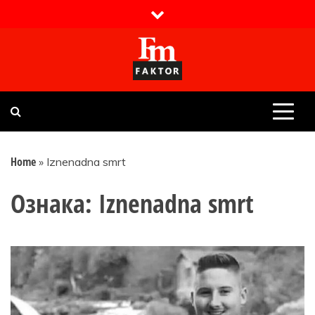
Skip
to
content
Faktor magazin
Uvijek presudan
Home
»
Iznenadna smrt
Ознака:
Iznenadna smrt