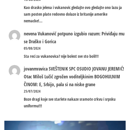
Kao drasko jelena i vukanovic gledajte ovo gledajte ono lazu ja
sam posten plate redovno dolaze iz britanije amerike
nemacke!…
nevena
Vukanović potpuno izgubio razum: Priviđaju mu
se Draško i Gorica
05/08/2024
Sta reci za vukanovica? nije bolest sve sto boli!!!
jovanmravica
SVEŠTENIK SPC OSUDIO JOVANU JEREMIĆ!
Otac Miloš Lučić zgrožen voditeljkinim BOGOHULNIM
ČINOM: E, Srbijo, pala si na niske grane
25/07/2024
Boze dragi koje sve starlete nakaze sramote crkvu i srpsku
uniformu!!!