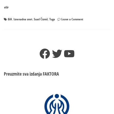
više
on
BiH
Iznenadna smrt
Suad Čizmić
Tuga
Leave a Comment
,
,
,
Iznenada
preminuo
Suad
Čizmić,
tek
Facebook
Twitter
YouTube
rođenog
sina
nije
stigao
ni
Preuzmite sva izdanja
FAKTORA
vid‌jeti