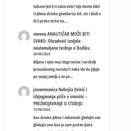
vukane jesi li ti zaboravio? nije davno bilo!
ti jelena drasko govedarica itd. ste i dosli u
N:S:preko mrtvi na…
nevena
ANALITIČAR MOŽE BITI
SVAKO: Obradović iznijela
neutemeljene tvrdnje o Dodiku
26/08/2024
Biljana i njen muz sluge natoa i mrzitelji
pravoslavnog naroda!!! neka ide da pljuje
po svojoj zemlji a ne po…
jovanmravica
Nebojša Drinić i
izbjegavanje priče o imovini –
PREZNOJAVANJE U STUDIJU
15/08/2024
Kao drasko jelena i vukanovic gledajte ovo
gledajte ono lazu ja sam posten plate