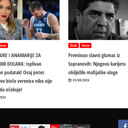
cena
Desk
Scena
LUKE I ANAMARIJE ZA
Preminuo slavni glumac iz
000 DOLARA: Isplivao
Sopranovih: Njegovu karijeru
n podatak! Ovaj potez
obilježile mafijaške uloge
ve bivše verenice niko nije
03/08/2026
da očekuje!
2026