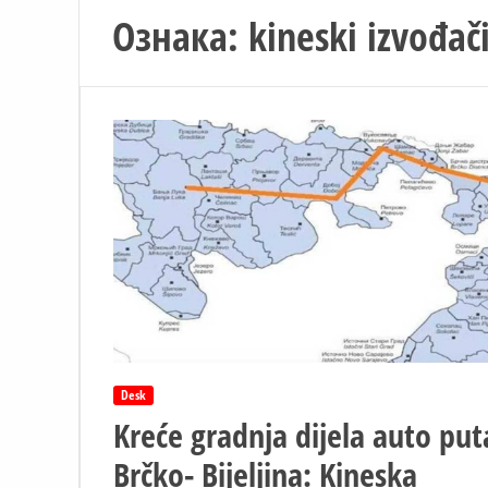
Ознака:
kineski izvođač
Desk
Kreće gradnja dijela auto put
Brčko- Bijeljina: Kineska