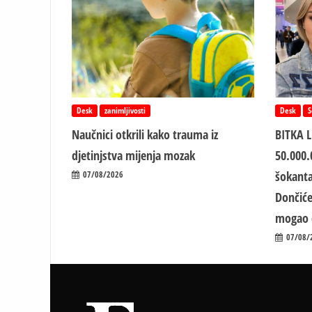
Desk
zanimljivosti
Desk
S
Naučnici otkrili kako trauma iz
BITKA 
d‌jetinjstva mijenja mozak
50.000.
šokanta
07/08/2026
Dončiće
mogao 
07/08/