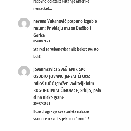
redovno dolaze iz britanije amerike
nemacke!…
nevena
Vukanović potpuno izgubio
razum: Priviđaju mu se Draško i
Gorica
05/08/2024
Sta reci za vukanovica? nije bolest sve sto
boli!!!
jovanmravica
SVEŠTENIK SPC
OSUDIO JOVANU JEREMIĆ! Otac
Miloš Lučić zgrožen voditeljkinim
BOGOHULNIM ČINOM: E, Srbijo, pala
si na niske grane
25/07/2024
Boze dragi koje sve starlete nakaze
sramote crkvu i srpsku uniformu!!!