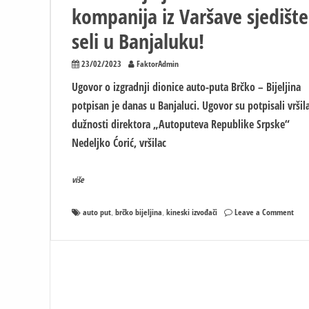
kompanija iz Varšave sjedište
seli u Banjaluku!
23/02/2023
FaktorAdmin
Ugovor o izgradnji dionice auto-puta Brčko – Bijeljina
potpisan je danas u Banjaluci. Ugovor su potpisali vršil
dužnosti direktora „Autoputeva Republike Srpske“
Nedeljko Ćorić, vršilac
više
on
auto put
brčko bijeljina
kineski izvođači
Leave a Comment
,
,
Kreć
grad
dijel
auto
puta
Brčk
Bijel