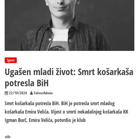
Sport
Ugašen mladi život: Smrt košarkaša
potresla BiH
22/10/2024
FaktorAdmin
Smrt košarkaša potresla BiH. BiH je potresla smrt mladog
košarkaša Еmira Velića. Vijest o smrti nekadašnjeg košarkaša KK
Igman Burč, Еmira Velića, potvrdio je klub
više