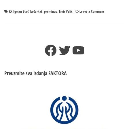
on
KK Igman Burč
košarkaš
preminuo
Еmir Velić
Leave a Comment
,
,
,
Ugašen
mladi
život:
Smrt
košarkaša
Facebook
Twitter
YouTube
potresla
BiH
Preuzmite sva izdanja
FAKTORA