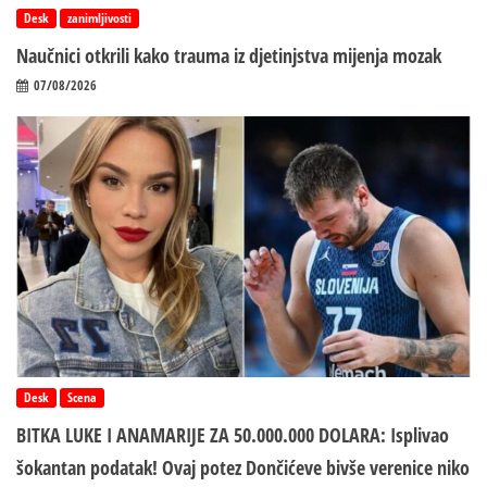
Desk
zanimljivosti
Naučnici otkrili kako trauma iz d‌jetinjstva mijenja mozak
07/08/2026
Desk
Scena
BITKA LUKE I ANAMARIJE ZA 50.000.000 DOLARA: Isplivao
šokantan podatak! Ovaj potez Dončićeve bivše verenice niko