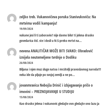
zeljko treb.
Vukanovićeva poruka Stanivukoviću: Na
mrtvima vodiš kampanju!
19/09/2024
vukane jesi li ti zaboravio? nije davno bilo! ti jelena drasko
govedarica itd. ste i dosli u N:S:preko mrtvi na…
nevena
ANALITIČAR MOŽE BITI SVAKO: Obradović
iznijela neutemeljene tvrdnje o Dodiku
26/08/2024
Biljana i njen muz sluge natoa i mrzitelji pravoslavnog naroda!!!
neka ide da pljuje po svojoj zemlji a ne po…
jovanmravica
Nebojša Drinić i izbjegavanje priče o
imovini – PREZNOJAVANJE U STUDIJU
15/08/2024
Kao drasko jelena i vukanovic gledajte ovo gledajte ono lazu ja