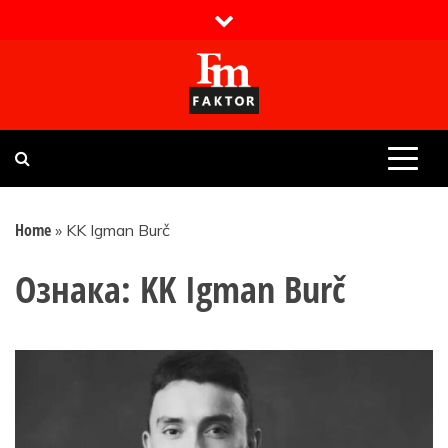
Skip
to
content
Faktor magazin
Uvijek presudan
Home
»
KK Igman Burč
Ознака:
KK Igman Burč